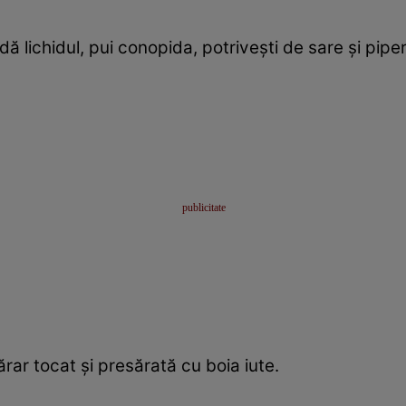
ă lichidul, pui conopida, potriveşti de sare şi piper 
rar tocat şi presărată cu boia iute.