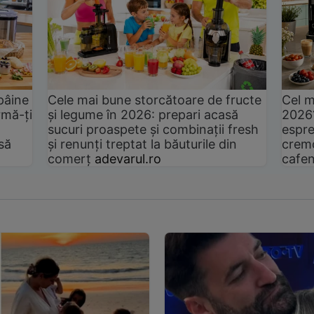
pâine
Cele mai bune storcătoare de fructe
Cel m
rmă-ți
și legume în 2026: prepari acasă
2026
sucuri proaspete și combinații fresh
espre
să
și renunți treptat la băuturile din
cremo
comerț
adevarul.ro
cafen