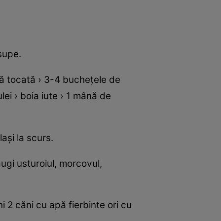
 supe.
pă tocată › 3-4 bucheţele de
lei › boia iute › 1 mână de
aşi la scurs.
augi usturoiul, morcovul,
ni 2 căni cu apă fierbinte ori cu