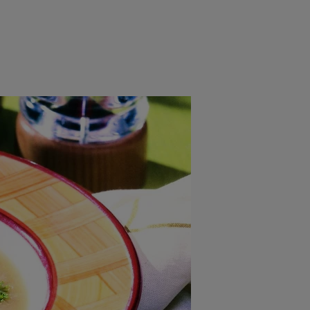
rincipal
Mese festive
Deserturi
Rețete