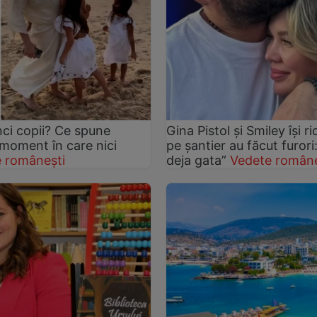
nci copii? Ce spune
Gina Pistol și Smiley își r
 moment în care nici
pe șantier au făcut furori
 românești
deja gata”
Vedete române