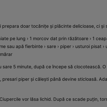
i prepara doar tocăniţe şi plăcinte delicioase, ci şi
ăiate pe lung › 1 morcov dat prin răzătoare › 1 cea
 sau apă fierbinte › sare › piper › usturoi pisat › u
› mărar
cu sare 5 minute, după ce începe să clocotească. O l
, presari piper şi căleşti până devine sticloasă. Ad
. Ciupercile vor lăsa lichid. După ce scade puţin, tor