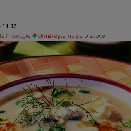
Gătește sănătos
Rețete cu carne
Rețete de regim
Felul p
6 14:37
ă în Google
Urmărește-ne pe Discover