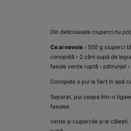
Din delicioasele ciuperci nu poţ
Ce ai nevoie
› 500 g ciuperci t
conopidă › 2 căni supă de legume
fasole verde ruptă › pătrunjel 
Conopida o pui la fiert în apă 
Separat, pui ceapa într-o tigaie
fasolea
verde şi ciupercile şi le căleşti