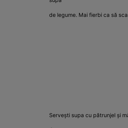
supă
de legume. Mai fierbi ca să scad
Serveşti supa cu pătrunjel şi mă