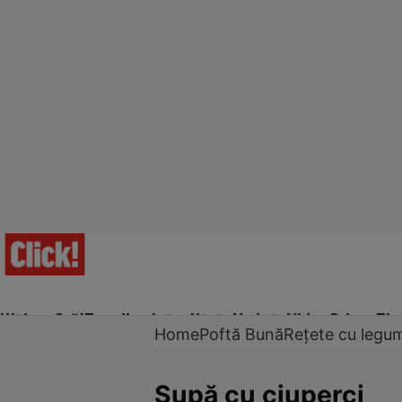
Ultima Oră!
Trending
Actualitate
Vedete
Video
Prime Ti
Home
Poftă Bună
Rețete cu legu
Supă cu ciuperci