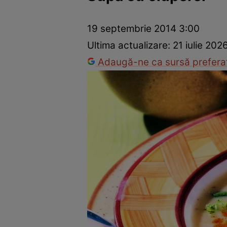
Ponturi în bucătărie
Mâncăruri rapide
Rețete cu legume
19 septembrie 2014 3:00
Ultima actualizare:
21 iulie 202
Adaugă-ne ca sursă preferat