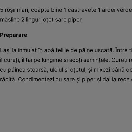
5 roşii mari, coapte bine 1 castravete 1 ardei verde
măsline 2 linguri oţet sare piper
Preparare
Laşi la înmuiat în apă feliile de pâine uscată. Între ti
îl cureţi, îl tai pe lungime şi scoţi seminţele. Cureţi
cu pâinea stoarsă, uleiul şi oţetul, şi mixezi până o
răcită. Condimentezi cu sare şi piper şi dai la rece