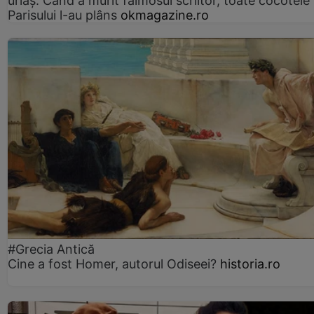
uriaș. Când a murit faimosul scriitor, toate cocotele
Parisului l-au plâns
okmagazine.ro
#Grecia Antică
Cine a fost Homer, autorul Odiseei?
historia.ro