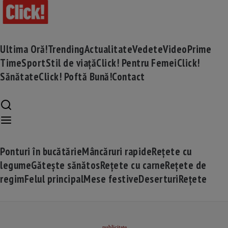
Ultima Oră!
Trending
Actualitate
Vedete
Video
Prime
Time
Sport
Stil de viață
Click! Pentru Femei
Click!
Sănătate
Click! Poftă Bună!
Contact
Ponturi în bucătărie
Mâncăruri rapide
Rețete cu
legume
Gătește sănătos
Rețete cu carne
Rețete de
regim
Felul principal
Mese festive
Deserturi
Rețete