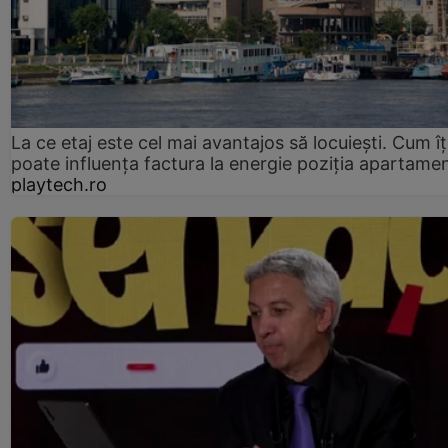
La ce etaj este cel mai avantajos să locuiești. Cum îț
poate influența factura la energie poziția apartamen
playtech.ro