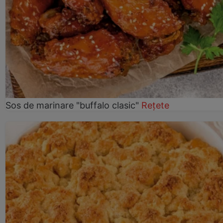
Sos de marinare "buffalo clasic"
Rețete