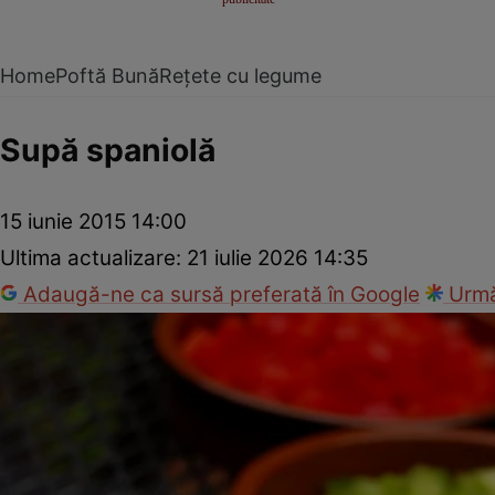
Home
Poftă Bună
Rețete cu legume
Supă spaniolă
15 iunie 2015 14:00
Ultima actualizare:
21 iulie 2026 14:35
Adaugă-ne ca sursă preferată în Google
Urmă