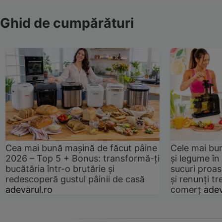
Ghid de cumpărături
Cea mai bună mașină de făcut pâine
Cele mai bu
2026 – Top 5 + Bonus: transformă-ți
și legume în
bucătăria într-o brutărie și
sucuri proas
redescoperă gustul pâinii de casă
și renunți tr
adevarul.ro
comerț
adev