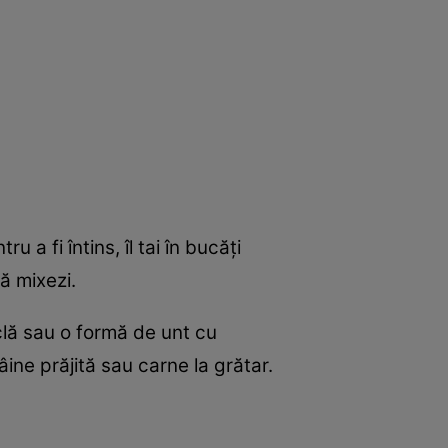
a fi întins, îl tai în bucăți
să mixezi.
clă sau o formă de unt cu
âine prăjită sau carne la grătar.