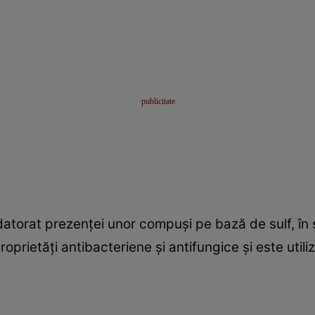
 datorat prezenței unor compuși pe bază de sulf, în 
proprietăți antibacteriene și antifungice și este util