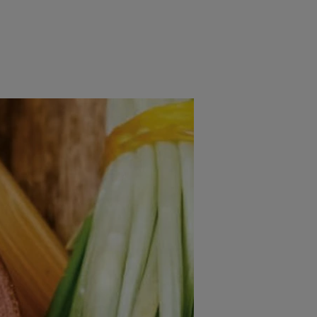
rincipal
Mese festive
Deserturi
Rețete