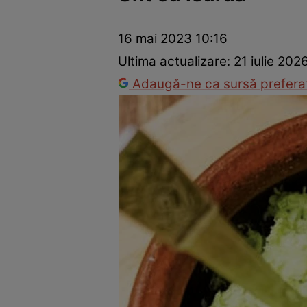
Ponturi în bucătărie
Mâncăruri rapide
Rețete cu legume
16 mai 2023 10:16
Ultima actualizare:
21 iulie 202
Adaugă-ne ca sursă preferat