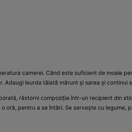
eratura camerei. Când este suficient de moale pentru 
er. Adaugi leurda tăiată mărunt și sarea și continui 
orată, răstorni compoziția într-un recipient din sti
in o oră, pentru a se întări. Se servește cu legume, p