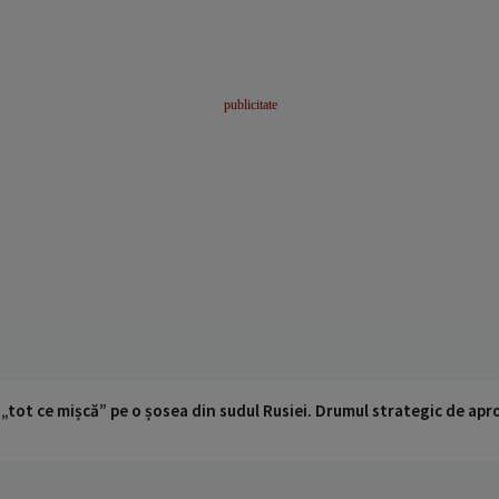
 „tot ce mișcă” pe o șosea din sudul Rusiei. Drumul strategic de ap