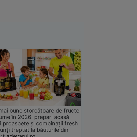
mai bune storcătoare de fructe
gume în 2026: prepari acasă
i proaspete și combinații fresh
unți treptat la băuturile din
rț
adevarul.ro