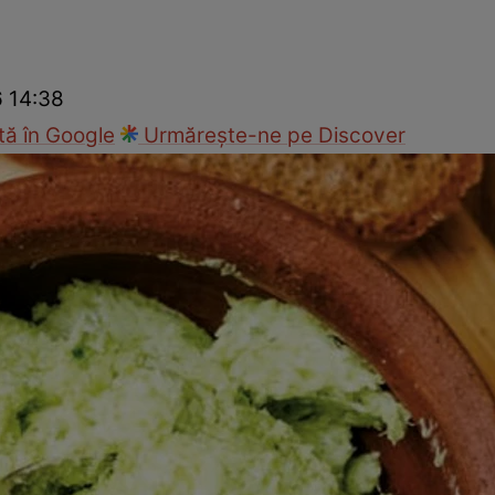
Gătește sănătos
Rețete cu carne
Rețete de regim
Felul p
6 14:38
ă în Google
Urmărește-ne pe Discover