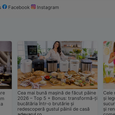
s
Facebook
Instagram
are
Cea mai bună mașină de făcut pâine
Cele 
2026 – Top 5 + Bonus: transformă-ți
și le
um
bucătăria într-o brutărie și
sucur
ta
redescoperă gustul pâinii de casă
și ren
adevarul.ro
come