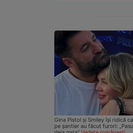
Gina Pistol și Smiley își ridică c
pe șantier au făcut furori: „Pas
deja gata”
Vedete românești