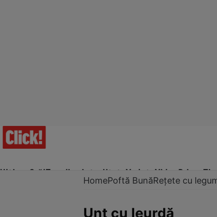
Ultima Oră!
Trending
Actualitate
Vedete
Video
Prime Ti
Home
Poftă Bună
Rețete cu legu
Unt cu leurdă