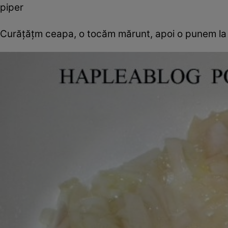
piper
Curăţăţm ceapa, o tocăm mărunt, apoi o punem la c