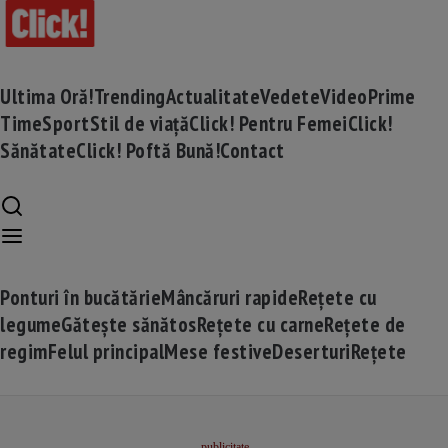
Ultima Oră!
Trending
Actualitate
Vedete
Video
Prime
Time
Sport
Stil de viață
Click! Pentru Femei
Click!
Sănătate
Click! Poftă Bună!
Contact
Ponturi în bucătărie
Mâncăruri rapide
Rețete cu
legume
Gătește sănătos
Rețete cu carne
Rețete de
regim
Felul principal
Mese festive
Deserturi
Rețete