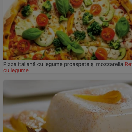
Pizza italiană cu legume proaspete și mozzarella
Re
cu legume