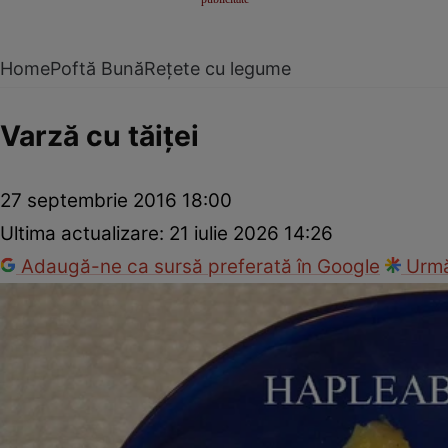
Home
Poftă Bună
Rețete cu legume
Varză cu tăiţei
27 septembrie 2016 18:00
Ultima actualizare:
21 iulie 2026 14:26
Adaugă-ne ca sursă preferată în Google
Urmă