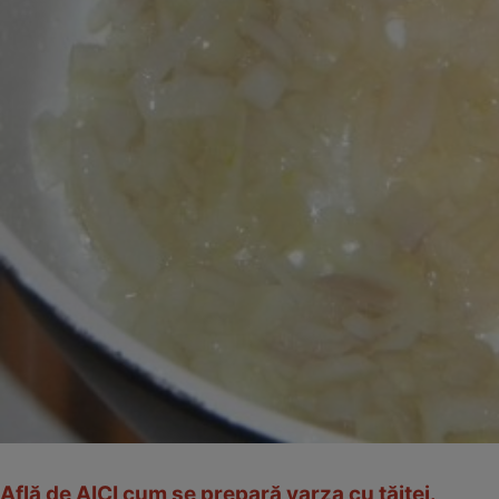
Află de AICI cum se prepară varza cu tăiţei.