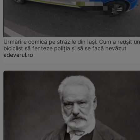
Urmărire comică pe străzile din Iași. Cum a reușit u
biciclist să fenteze poliția și să se facă nevăzut
adevarul.ro