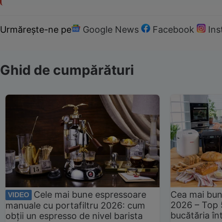
Urmărește-ne pe
Google News
Facebook
In
Ghid de cumpărături
Cele mai bune espressoare
Cea mai bun
VIDEO
2026 – Top 
manuale cu portafiltru 2026: cum
bucătăria înt
obții un espresso de nivel barista