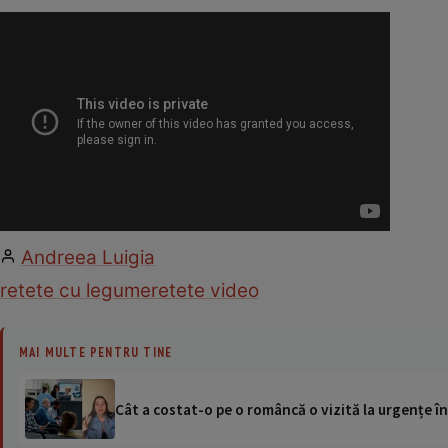
Andreea Luigia
retete cu legume
retete video
MAI MULTE PENTRU TINE
Cât a costat-o pe o româncă o vizită la urgențe în