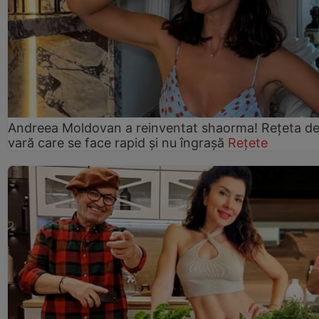
Andreea Moldovan a reinventat shaorma! Rețeta d
vară care se face rapid și nu îngrașă
Rețete