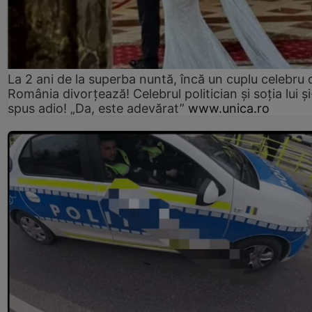
La 2 ani de la superba nuntă, încă un cuplu celebru 
România divorțează! Celebrul politician și soția lui ș
spus adio! „Da, este adevărat”
www.unica.ro