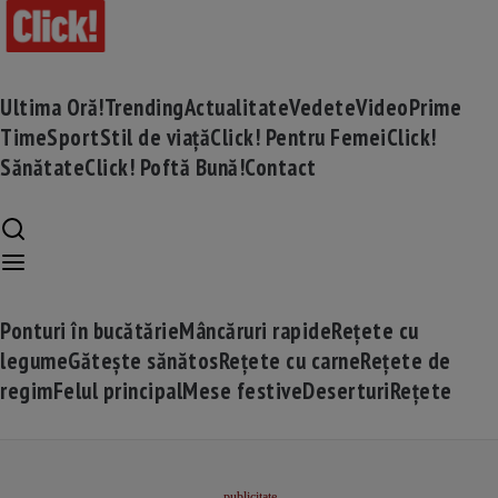
Ultima Oră!
Trending
Actualitate
Vedete
Video
Prime
Time
Sport
Stil de viață
Click! Pentru Femei
Click!
Sănătate
Click! Poftă Bună!
Contact
Ponturi în bucătărie
Mâncăruri rapide
Rețete cu
legume
Gătește sănătos
Rețete cu carne
Rețete de
regim
Felul principal
Mese festive
Deserturi
Rețete