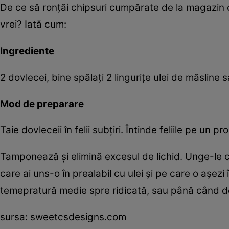
De ce să ronţăi chipsuri cumpărate de la magazin c
vrei? Iată cum:
Ingrediente
2 dovlecei, bine spălaţi 2 linguriţe ulei de măsline
Mod de preparare
Taie dovleceii în felii subţiri. Întinde feliile pe un 
Tamponează şi elimină excesul de lichid. Unge-le cu
care ai uns-o în prealabil cu ulei şi pe care o aşezi î
temepratură medie spre ridicată, sau până când d
sursa: sweetcsdesigns.com