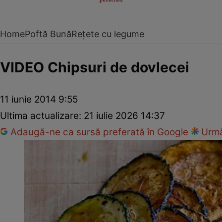
Home
Poftă Bună
Rețete cu legume
VIDEO Chipsuri de dovlecei
11 iunie 2014 9:55
Ultima actualizare:
21 iulie 2026 14:37
Adaugă-ne ca sursă preferată în Google
Urmă