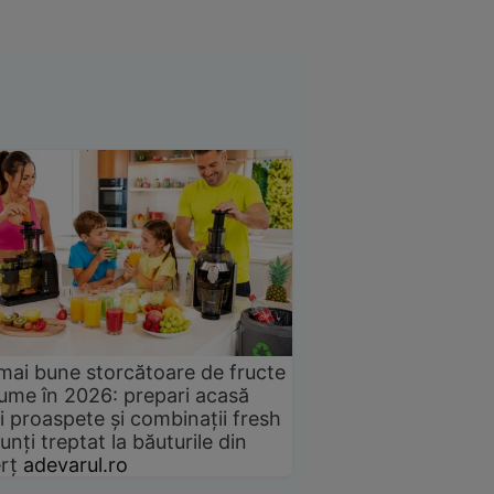
mai bune storcătoare de fructe
gume în 2026: prepari acasă
i proaspete și combinații fresh
unți treptat la băuturile din
rț
adevarul.ro