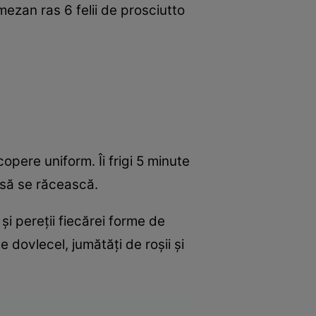
mezan ras 6 felii de prosciutto
copere uniform. Îi frigi 5 minute
e să se răcească.
i pereţii fiecărei forme de
 dovlecel, jumătăţi de roşii şi