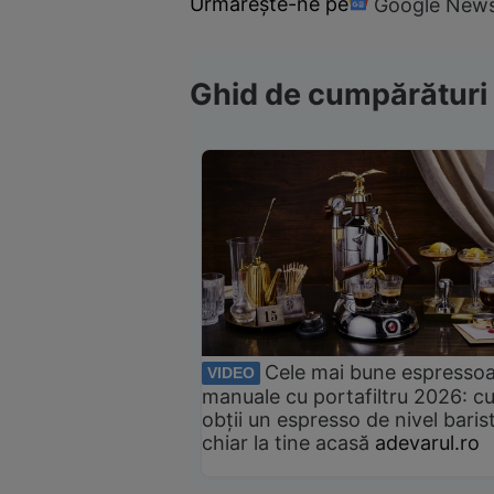
Urmărește-ne pe
Google New
Ghid de cumpărături
Cele mai bune espresso
VIDEO
manuale cu portafiltru 2026: c
obții un espresso de nivel baris
chiar la tine acasă
adevarul.ro