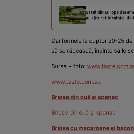
Satul din Europa desemna
au săturat localnicii de 
Dai formele la cuptor 20-25 de 
să se răcească, înainte să le sc
Sursa + foto:
www.taste.com.a
www.taste.com.au
Brioşe din ouă şi spanac
Brioşe din ouă şi spanac
Brioşe cu macaroane şi bacon