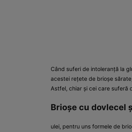
Când suferi de intoleranţă la gl
acestei reţete de brioşe sărate
Astfel, chiar şi cei care sufer
Brioşe cu dovlecel ş
ulei, pentru uns formele de brioş