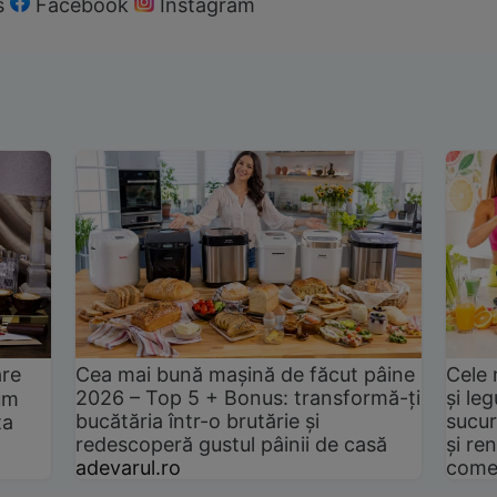
s
Facebook
Instagram
are
Cea mai bună mașină de făcut pâine
Cele 
2026 – Top 5 + Bonus: transformă-ți
și le
um
bucătăria într-o brutărie și
sucur
ta
redescoperă gustul pâinii de casă
și ren
adevarul.ro
come