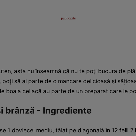
uten, asta nu înseamnă că nu te poţi bucura de plăcer
, poţi să ai parte de o mâncare delicioasă şi săţioa
ă de boala celiacă au parte de un preparat care le p
i brânză - Ingrediente
e 1 dovlecel mediu, tăiat pe diagonală în 12 felii 2 