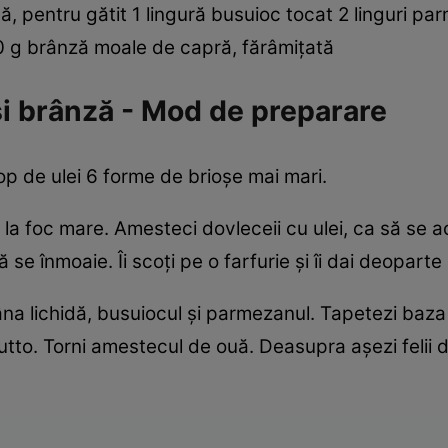
ă, pentru gătit 1 lingură busuioc tocat 2 linguri par
 30 g brânză moale de capră, fărâmiţată
şi brânză - Mod de preparare
op de ulei 6 forme de brioşe mai mari.
ll la foc mare. Amesteci dovleceii cu ulei, ca să se a
nă se înmoaie. Îi scoţi pe o farfurie şi îi dai deopart
a lichidă, busuiocul şi parmezanul. Tapetezi baza ş
utto. Torni amestecul de ouă. Deasupra aşezi felii de