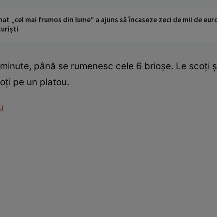
t „cel mai frumos din lume” a ajuns să încaseze zeci de mii de eur
turiști
minute, până se rumenesc cele 6 brioşe. Le scoţi ş
oţi pe un platou.
u