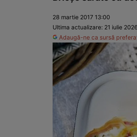
Ponturi în bucătărie
Mâncăruri rapide
Rețete cu legume
28 martie 2017 13:00
Ultima actualizare:
21 iulie 202
Adaugă-ne ca sursă preferat