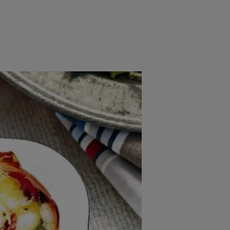
rincipal
Mese festive
Deserturi
Rețete