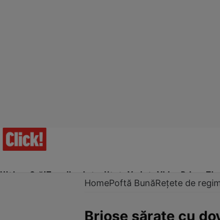
Ultima Oră!
Trending
Actualitate
Vedete
Video
Prime Ti
Home
Poftă Bună
Rețete de regi
Brioşe sărate cu do