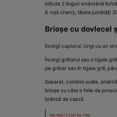
bătute 2 linguri smântână lichid
6 roşii cherry, tăiate jumătăţi
Brioşe cu dovlecel 
Încingi cuptorul. Ungi cu un str
Încingi grătarul sau o tigaie gri
pe grătar sau în tigaia grill, pâ
Separat, combini ouăle, smântân
brioşe cu câte o felie de prosci
brânză de capră.
MAI MULTE PENTRU TINE