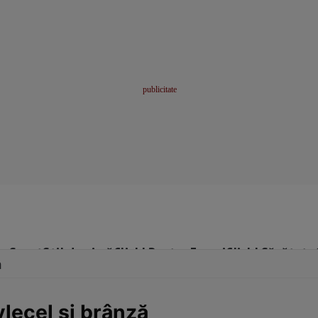
me
Sport
Stil de viață
Click! Pentru Femei
Click! Sănătate
m
vlecel şi brânză