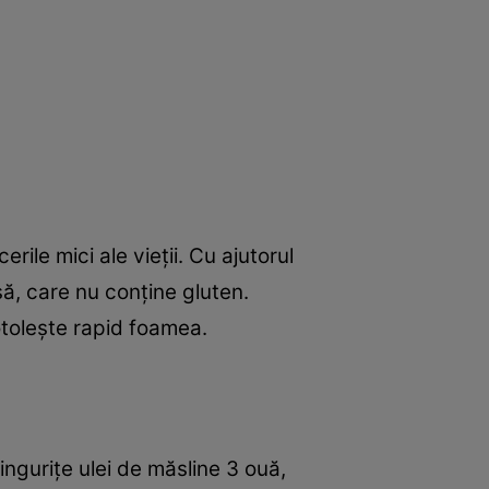
ile mici ale vieţii. Cu ajutorul
să, care nu conţine gluten.
otoleşte rapid foamea.
linguriţe ulei de măsline 3 ouă,