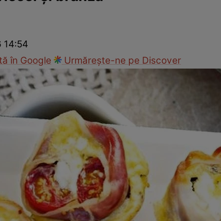
Gătește sănătos
Rețete cu carne
Rețete de regim
Felul p
6 14:54
ă în Google
Urmărește-ne pe Discover