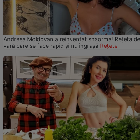
Andreea Moldovan a reinventat shaorma! Rețeta d
vară care se face rapid și nu îngrașă
Rețete