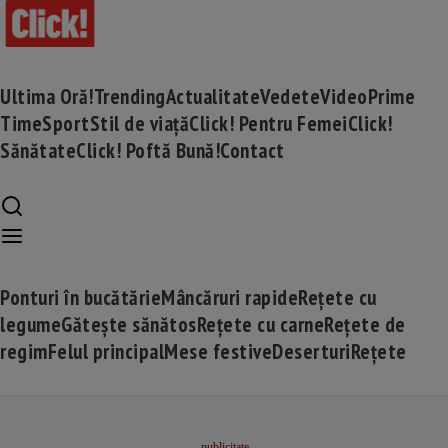
Ultima Oră!
Trending
Actualitate
Vedete
Video
Prime
Time
Sport
Stil de viață
Click! Pentru Femei
Click!
Sănătate
Click! Poftă Bună!
Contact
Ponturi în bucătărie
Mâncăruri rapide
Rețete cu
legume
Gătește sănătos
Rețete cu carne
Rețete de
regim
Felul principal
Mese festive
Deserturi
Rețete