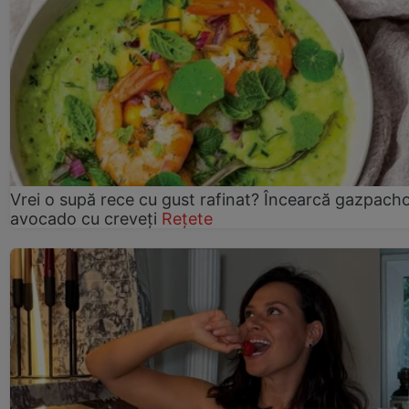
Vrei o supă rece cu gust rafinat? Încearcă gazpach
avocado cu creveți
Rețete