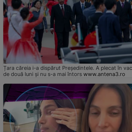
Țara căreia i-a dispărut Președintele. A plecat în va
de două luni și nu s-a mai întors
www.antena3.ro