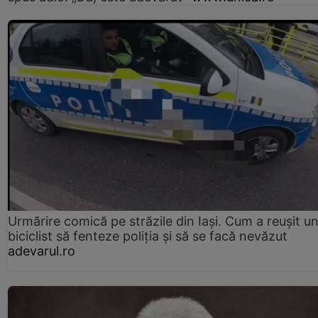
Urmărire comică pe străzile din Iași. Cum a reușit u
biciclist să fenteze poliția și să se facă nevăzut
adevarul.ro