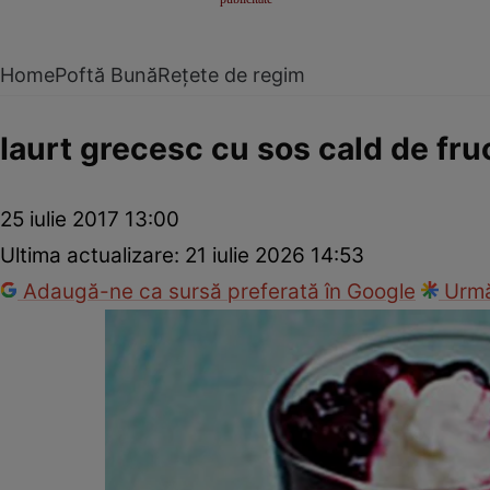
Home
Poftă Bună
Rețete de regim
Iaurt grecesc cu sos cald de fru
25 iulie 2017 13:00
Ultima actualizare:
21 iulie 2026 14:53
Adaugă-ne ca sursă preferată în Google
Urmă