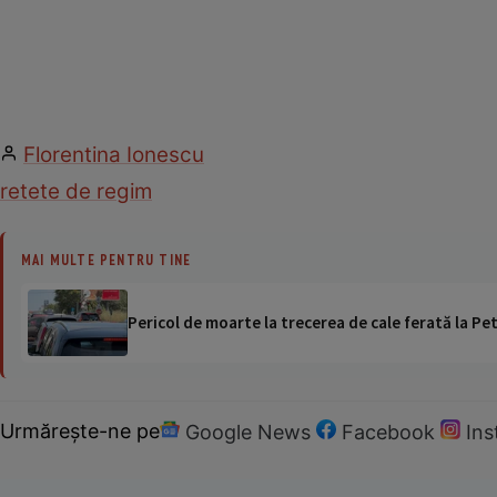
Florentina Ionescu
retete de regim
MAI MULTE PENTRU TINE
Pericol de moarte la trecerea de cale ferată la Pet
Urmărește-ne pe
Google News
Facebook
In