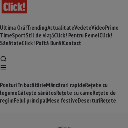
Ultima Oră!
Trending
Actualitate
Vedete
Video
Prime
Time
Sport
Stil de viață
Click! Pentru Femei
Click!
Sănătate
Click! Poftă Bună!
Contact
Ponturi în bucătărie
Mâncăruri rapide
Rețete cu
legume
Gătește sănătos
Rețete cu carne
Rețete de
regim
Felul principal
Mese festive
Deserturi
Rețete