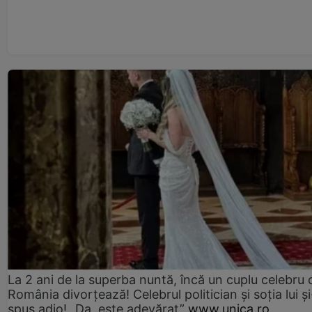
La 2 ani de la superba nuntă, încă un cuplu celebru 
România divorțează! Celebrul politician și soția lui ș
spus adio! „Da, este adevărat”
www.unica.ro