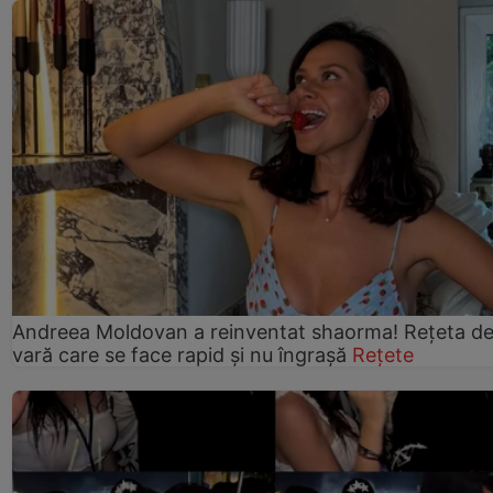
Andreea Moldovan a reinventat shaorma! Rețeta d
vară care se face rapid și nu îngrașă
Rețete