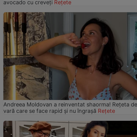
avocado cu creveți
Rețete
Andreea Moldovan a reinventat shaorma! Rețeta d
vară care se face rapid și nu îngrașă
Rețete