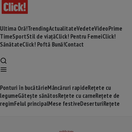
Ultima Oră!
Trending
Actualitate
Vedete
Video
Prime
Time
Sport
Stil de viață
Click! Pentru Femei
Click!
Sănătate
Click! Poftă Bună!
Contact
Ponturi în bucătărie
Mâncăruri rapide
Rețete cu
legume
Gătește sănătos
Rețete cu carne
Rețete de
regim
Felul principal
Mese festive
Deserturi
Rețete