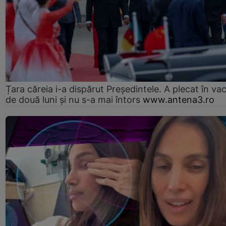
Țara căreia i-a dispărut Președintele. A plecat în va
de două luni și nu s-a mai întors
www.antena3.ro