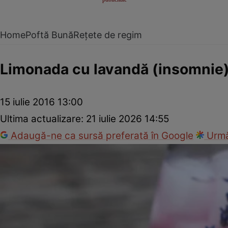
Home
Poftă Bună
Rețete de regim
Limonada cu lavandă (insomnie
15 iulie 2016 13:00
Ultima actualizare:
21 iulie 2026 14:55
Adaugă-ne ca sursă preferată în Google
Urmă