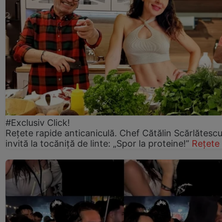
#Exclusiv Click!
Rețete rapide anticaniculă. Chef Cătălin Scărlătesc
invită la tocăniță de linte: „Spor la proteine!”
Rețete