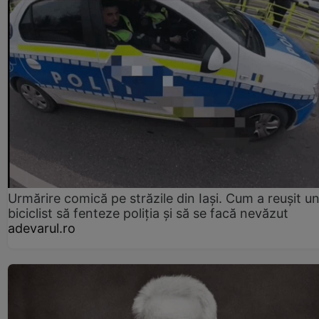
Urmărire comică pe străzile din Iași. Cum a reușit u
biciclist să fenteze poliția și să se facă nevăzut
adevarul.ro