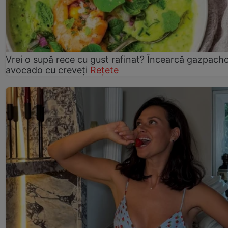
Vrei o supă rece cu gust rafinat? Încearcă gazpach
avocado cu creveți
Rețete