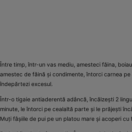
Între timp, într-un vas mediu, amesteci făina, boiau
amestec de făină şi condimente, întorci carnea pe 
îndepărtezi excesul.
Într-o tigaie antiaderentă adâncă, încălzeşti 2 ling
minute, le întorci pe cealaltă parte şi le prăjeşti î
Muţi fâşiile de pui pe un platou mare şi acoperi cu 