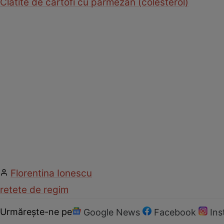
Clătite de cartofi cu parmezan (colesterol)
Florentina Ionescu
retete de regim
Urmărește-ne pe
Google News
Facebook
In