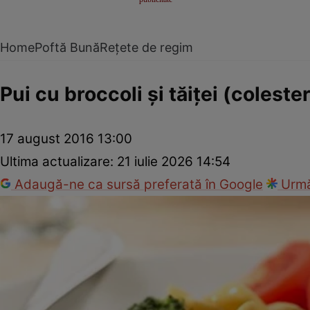
Home
Poftă Bună
Rețete de regim
Pui cu broccoli şi tăiţei (colester
17 august 2016 13:00
Ultima actualizare:
21 iulie 2026 14:54
Adaugă-ne ca sursă preferată în Google
Urmă