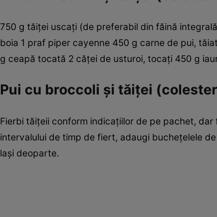
750 g tăiţei uscaţi (de preferabil din făină integrală
boia 1 praf piper cayenne 450 g carne de pui, tăiată
g ceapă tocată 2 căţei de usturoi, tocaţi 450 g iau
Pui cu broccoli şi tăiţei (colest
Fierbi tăiţeii conform indicaţiilor de pe pachet, dar 
intervalului de timp de fiert, adaugi bucheţelele de
laşi deoparte.