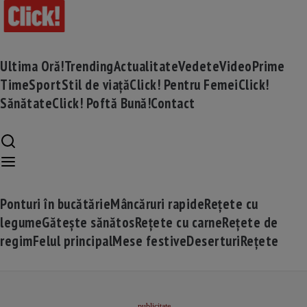
Ultima Oră!
Trending
Actualitate
Vedete
Video
Prime
Time
Sport
Stil de viață
Click! Pentru Femei
Click!
Sănătate
Click! Poftă Bună!
Contact
Ponturi în bucătărie
Mâncăruri rapide
Rețete cu
legume
Gătește sănătos
Rețete cu carne
Rețete de
regim
Felul principal
Mese festive
Deserturi
Rețete