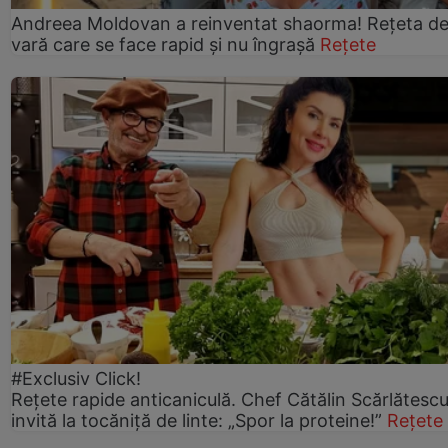
Andreea Moldovan a reinventat shaorma! Rețeta d
vară care se face rapid și nu îngrașă
Rețete
#Exclusiv Click!
Rețete rapide anticaniculă. Chef Cătălin Scărlătesc
invită la tocăniță de linte: „Spor la proteine!”
Rețete