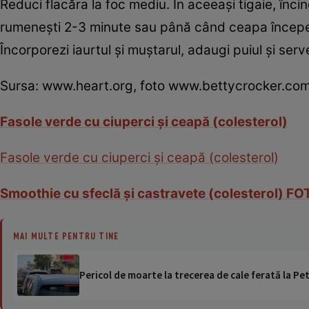
Reduci flacăra la foc mediu. În aceeaşi tigaie, încing
rumeneşti 2-3 minute sau până când ceapa începe 
Încorporezi iaurtul şi muştarul, adaugi puiul şi serv
Sursa: www.heart.org, foto www.bettycrocker.co
Fasole verde cu ciuperci şi ceapă (colesterol)
Fasole verde cu ciuperci şi ceapă (colesterol)
Smoothie cu sfeclă şi castravete (colesterol) F
MAI MULTE PENTRU TINE
Pericol de moarte la trecerea de cale ferată la Pet