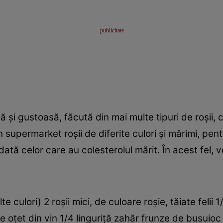
ă şi gustoasă, făcută din mai multe tipuri de roşii,
n supermarket roşii de diferite culori şi mărimi, pe
ată celor care au colesterolul mărit. În acest fel, ve
e culori) 2 roşii mici, de culoare roşie, tăiate felii 
iţe oţet din vin 1/4 linguriţă zahăr frunze de busui