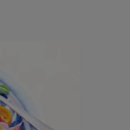
rincipal
Mese festive
Deserturi
Rețete