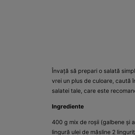
Învaţă să prepari o salată simpl
vrei un plus de culoare, caută î
salatei tale, care este recomand
Ingrediente
400 g mix de roşii (galbene şi alt
lingură ulei de măsline 2 lingur