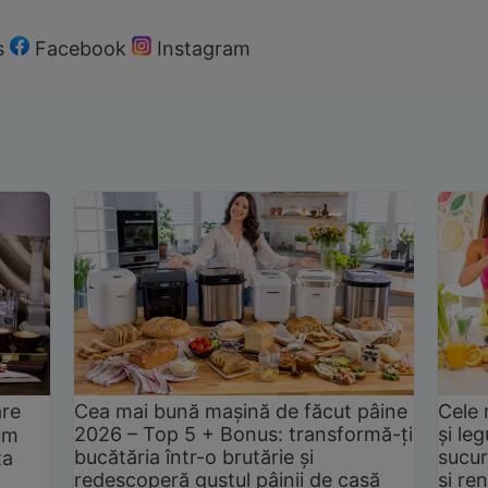
s
Facebook
Instagram
are
Cea mai bună mașină de făcut pâine
Cele 
2026 – Top 5 + Bonus: transformă-ți
și le
um
bucătăria într-o brutărie și
sucur
ta
redescoperă gustul pâinii de casă
și ren