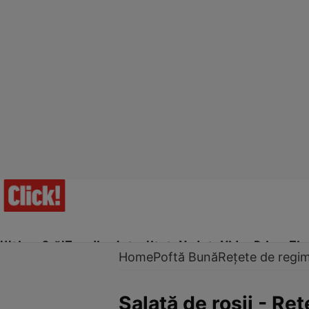
Ultima Oră!
Trending
Actualitate
Vedete
Video
Prime Ti
Home
Poftă Bună
Rețete de regi
Salată de roşii - Re