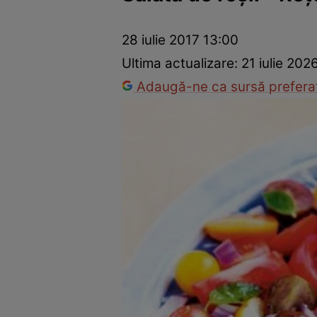
Ponturi în bucătărie
Mâncăruri rapide
Rețete cu legume
28 iulie 2017 13:00
Ultima actualizare:
21 iulie 202
Adaugă-ne ca sursă preferat