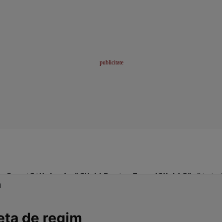
me
Sport
Stil de viață
Click! Pentru Femei
Click! Sănătate
m
ţeta de regim