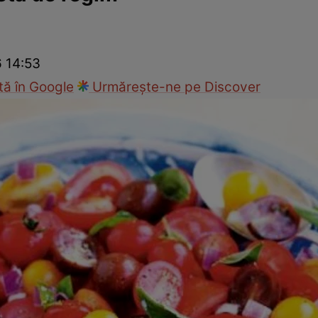
Gătește sănătos
Rețete cu carne
Rețete de regim
Felul p
6 14:53
ă în Google
Urmărește-ne pe Discover