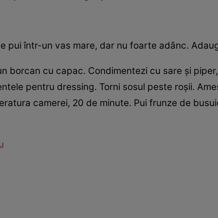
. Le pui într-un vas mare, dar nu foarte adânc. Adaugi
tr-un borcan cu capac. Condimentezi cu sare şi piper
ntele pentru dressing. Torni sosul peste roşii. Am
ratura camerei, 20 de minute. Pui frunze de busuio
u