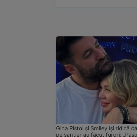
Gina Pistol și Smiley își ridică c
pe șantier au făcut furori: „Pas