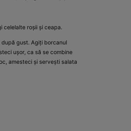
 celelalte roşii şi ceapa.
, după gust. Agiţi borcanul
esteci uşor, ca să se combine
c, amesteci şi serveşti salata