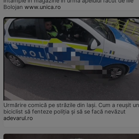
întâmple în magazine în urma apelului făcut de Ilie
Bolojan
www.unica.ro
Urmărire comică pe străzile din Iași. Cum a reușit u
biciclist să fenteze poliția și să se facă nevăzut
adevarul.ro