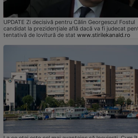
UPDATE Zi decisivă pentru Călin Georgescu! Fostul
candidat la prezidențiale află dacă va fi judecat pen
tentativă de lovitură de stat
www.stirilekanald.ro
La ce etaj este cel mai avantajos să locuiești. Cum îț