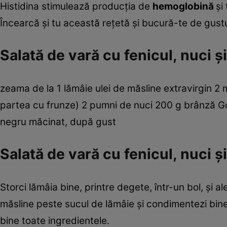
Histidina stimulează producţia de
hemoglobină
şi
Încearcă şi tu această reţetă şi bucură-te de gustul
Salată de vară cu fenicul, nuci 
zeama de la 1 lămâie ulei de măsline extravirgin 2 me
partea cu frunze) 2 pumni de nuci 200 g brânză 
negru măcinat, după gust
Salată de vară cu fenicul, nuci 
Storci lămâia bine, printre degete, într-un bol, şi a
măsline peste sucul de lămâie şi condimentezi bin
bine toate ingredientele.