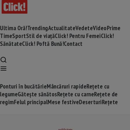
Ultima Oră!
Trending
Actualitate
Vedete
Video
Prime
Time
Sport
Stil de viață
Click! Pentru Femei
Click!
Sănătate
Click! Poftă Bună!
Contact
Ponturi în bucătărie
Mâncăruri rapide
Rețete cu
legume
Gătește sănătos
Rețete cu carne
Rețete de
regim
Felul principal
Mese festive
Deserturi
Rețete