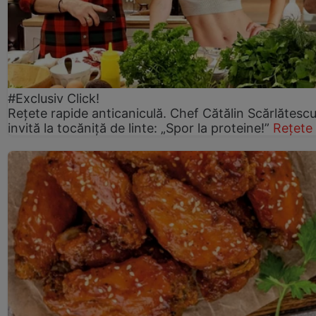
#Exclusiv Click!
Rețete rapide anticaniculă. Chef Cătălin Scărlătesc
invită la tocăniță de linte: „Spor la proteine!”
Rețete