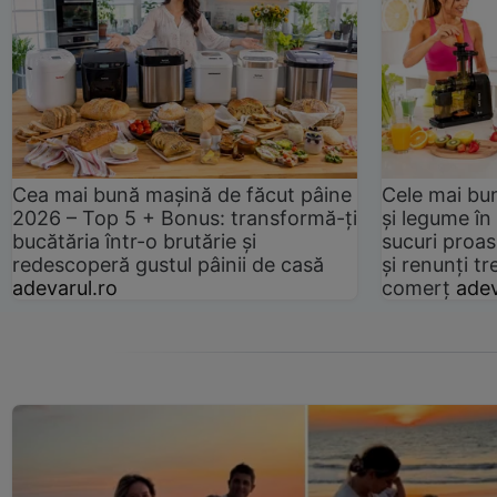
Cea mai bună mașină de făcut pâine
Cele mai bu
2026 – Top 5 + Bonus: transformă-ți
și legume în
bucătăria într-o brutărie și
sucuri proas
redescoperă gustul pâinii de casă
și renunți tr
adevarul.ro
comerț
adev