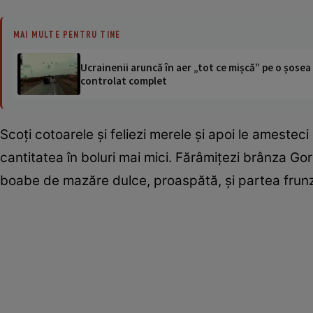
MAI MULTE PENTRU TINE
Ucrainenii aruncă în aer „tot ce mișcă” pe o șose
controlat complet
Scoţi cotoarele şi feliezi merele şi apoi le amesteci 
cantitatea în boluri mai mici. Fărâmiţezi brânza Gor
boabe de mazăre dulce, proaspătă, şi partea frunz