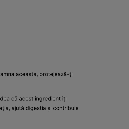
toamna aceasta, protejează-ţi
ea că acest ingredient îţi
ia, ajută digestia şi contribuie