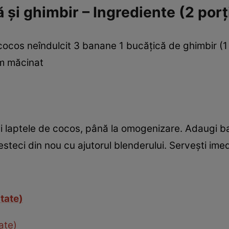
şi ghimbir – Ingrediente (2 porţi
ocos neîndulcit 3 banane 1 bucăţică de ghimbir (1 
m măcinat
i laptele de cocos, până la omogenizare. Adaugi ba
teci din nou cu ajutorul blenderului. Serveşti imed
itate)
ate)