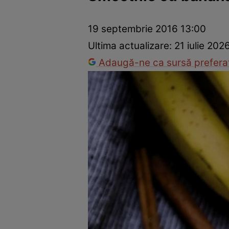
Ponturi în bucătărie
Mâncăruri rapide
Rețete cu legume
19 septembrie 2016 13:00
Ultima actualizare:
21 iulie 202
Adaugă-ne ca sursă preferat