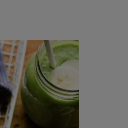
rincipal
Mese festive
Deserturi
Rețete