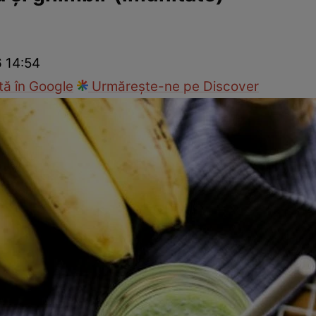
Gătește sănătos
Rețete cu carne
Rețete de regim
Felul p
6 14:54
ă în Google
Urmărește-ne pe Discover