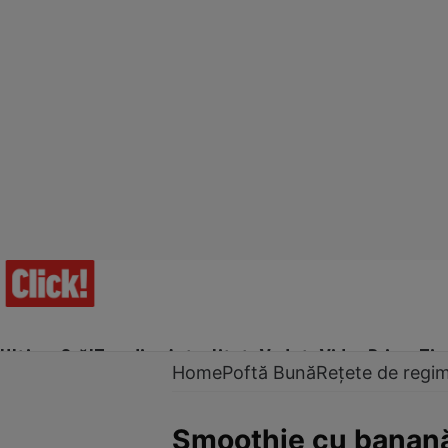
Ultima Oră!
Trending
Actualitate
Vedete
Video
Prime Ti
Home
Poftă Bună
Rețete de regi
Smoothie cu banană 