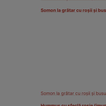
Somon la grătar cu roşii şi bu
Somon la grătar cu roşii şi busu
Hummus cu sfeclă roşie (imun