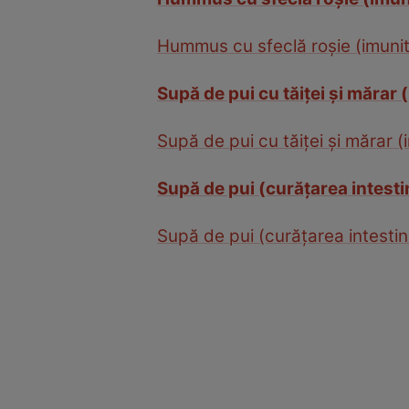
Hummus cu sfeclă roşie (imuni
Supă de pui cu tăiţei şi mărar 
Supă de pui cu tăiţei şi mărar (
Supă de pui (curăţarea intesti
Supă de pui (curăţarea intestine