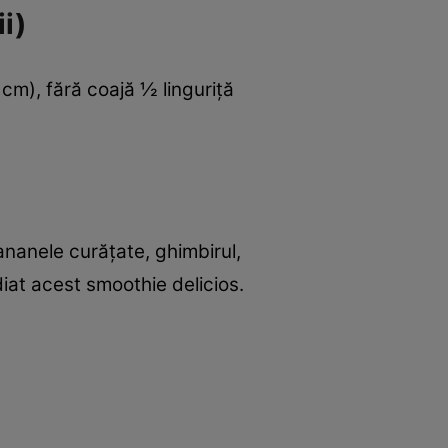
i)
cm), fără coajă ½ linguriţă
nanele curăţate, ghimbirul,
iat acest smoothie delicios.