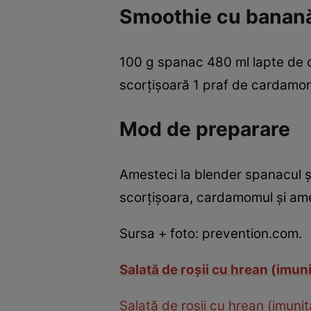
Smoothie cu banană 
100 g spanac 480 ml lapte de c
scorţişoară 1 praf de cardamo
Mod de preparare
Amesteci la blender spanacul ş
scorţişoara, cardamomul şi ames
Sursa + foto: prevention.com.
Salată de roşii cu hrean (imun
Salată de roşii cu hrean (imunit