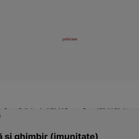
me
Sport
Stil de viață
Click! Pentru Femei
Click! Sănătate
m
şi ghimbir (imunitate)