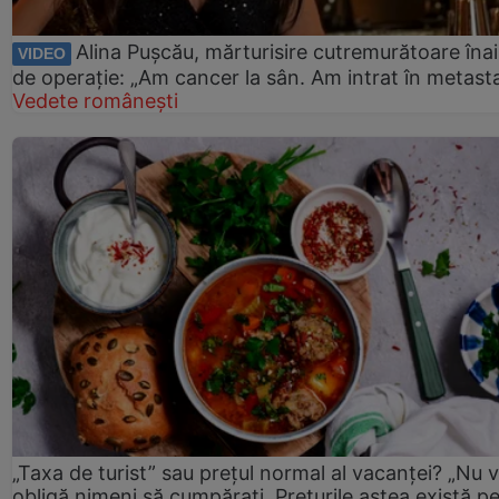
Alina Pușcău, mărturisire cutremurătoare îna
VIDEO
de operație: „Am cancer la sân. Am intrat în metast
Vedete românești
„Taxa de turist” sau prețul normal al vacanței? „Nu 
obligă nimeni să cumpărați. Prețurile astea există p