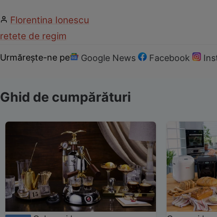
Florentina Ionescu
retete de regim
Urmărește-ne pe
Google News
Facebook
In
Ghid de cumpărături