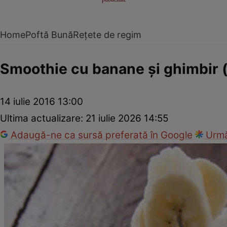
Home
Poftă Bună
Rețete de regim
Smoothie cu banane şi ghimbir (
14 iulie 2016 13:00
Ultima actualizare:
21 iulie 2026 14:55
Adaugă-ne ca sursă preferată în Google
Urmă