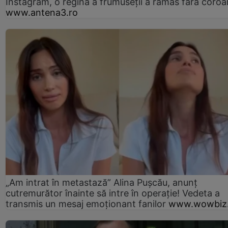
Instagram, o regină a frumuseții a rămas fără coro
www.antena3.ro
„Am intrat în metastază” Alina Pușcău, anunț
cutremurător înainte să intre în operație! Vedeta a
transmis un mesaj emoționant fanilor
www.wowbiz.