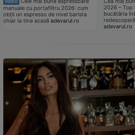
Cele mai bune espressoare
Cea mai bun
VIDEO
2026 – Top 
manuale cu portafiltru 2026: cum
bucătăria înt
obții un espresso de nivel barista
redescoperă 
chiar la tine acasă
adevarul.ro
adevarul.ro