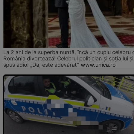
La 2 ani de la superba nuntă, încă un cuplu celebru 
România divorțează! Celebrul politician și soția lui ș
spus adio! „Da, este adevărat”
www.unica.ro