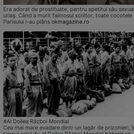
Era adorat de prostituate, pentru apetitul său sexua
uriaș. Când a murit faimosul scriitor, toate cocotele
Parisului l-au plâns
okmagazine.ro
#Al Doilea Război Mondial
Cea mai mare evadare dintr-un lagăr de prizonieri, î
timpul celui de-al Doilea Război Mondial
historia.ro