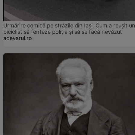
Urmărire comică pe străzile din Iași. Cum a reușit u
biciclist să fenteze poliția și să se facă nevăzut
adevarul.ro