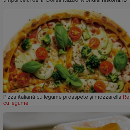
Pizza italiană cu legume proaspete și mozzarella
Re
cu legume