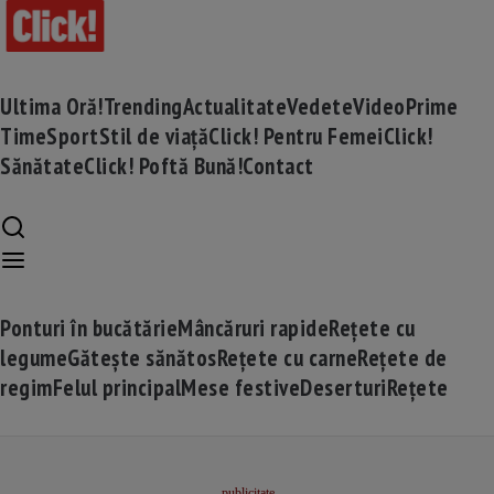
Ultima Oră!
Trending
Actualitate
Vedete
Video
Prime
Time
Sport
Stil de viață
Click! Pentru Femei
Click!
Sănătate
Click! Poftă Bună!
Contact
Ponturi în bucătărie
Mâncăruri rapide
Rețete cu
legume
Gătește sănătos
Rețete cu carne
Rețete de
regim
Felul principal
Mese festive
Deserturi
Rețete