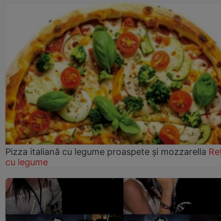
Pizza italiană cu legume proaspete și mozzarella
Re
cu legume