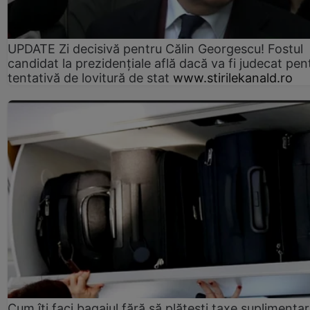
UPDATE Zi decisivă pentru Călin Georgescu! Fostul
candidat la prezidențiale află dacă va fi judecat pen
tentativă de lovitură de stat
www.stirilekanald.ro
Cum îți faci bagajul fără să plătești taxe suplimentar