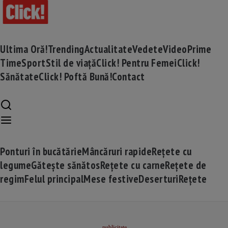
Ultima Oră!
Trending
Actualitate
Vedete
Video
Prime
Time
Sport
Stil de viață
Click! Pentru Femei
Click!
Sănătate
Click! Poftă Bună!
Contact
Ponturi în bucătărie
Mâncăruri rapide
Rețete cu
legume
Gătește sănătos
Rețete cu carne
Rețete de
regim
Felul principal
Mese festive
Deserturi
Rețete