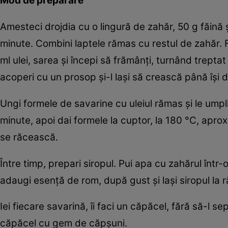
Mod de preparare
Amesteci drojdia cu o lingură de zahăr, 50 g făină 
minute. Combini laptele rămas cu restul de zahăr. Fa
ml ulei, sarea şi începi să frămânţi, turnând treptat l
acoperi cu un prosop şi-l laşi să crească până îşi 
Ungi formele de savarine cu uleiul rămas şi le umpli
minute, apoi dai formele la cuptor, la 180 °C, apro
se răcească.
Între timp, prepari siropul. Pui apa cu zahărul într-
adaugi esenţă de rom, după gust şi laşi siropul la r
Iei fiecare savarină, îi faci un căpăcel, fără să-l se
căpăcel cu gem de căpşuni.