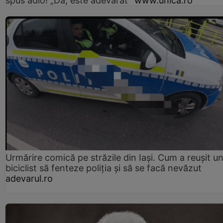
spus adio! „Da, este adevărat”
www.unica.ro
Urmărire comică pe străzile din Iași. Cum a reușit u
biciclist să fenteze poliția și să se facă nevăzut
adevarul.ro