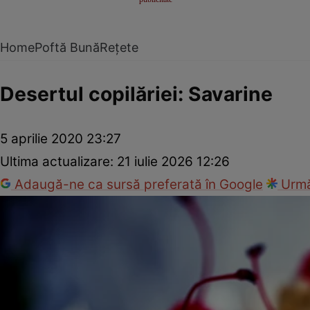
Home
Poftă Bună
Rețete
Desertul copilăriei: Savarine
5 aprilie 2020 23:27
Ultima actualizare:
21 iulie 2026 12:26
Adaugă-ne ca sursă preferată în Google
Urmă