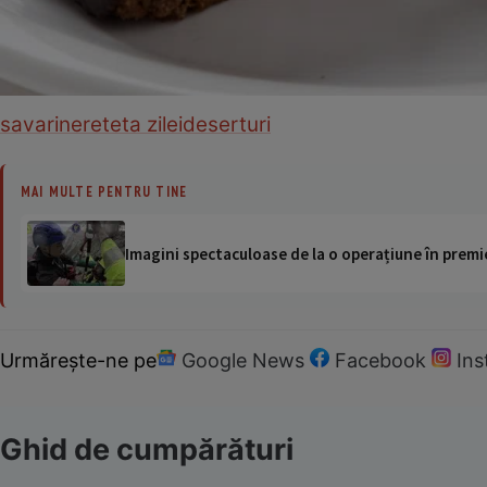
savarine
reteta zilei
deserturi
MAI MULTE PENTRU TINE
Imagini spectaculoase de la o operațiune în premie
Urmărește-ne pe
Google News
Facebook
In
Ghid de cumpărături