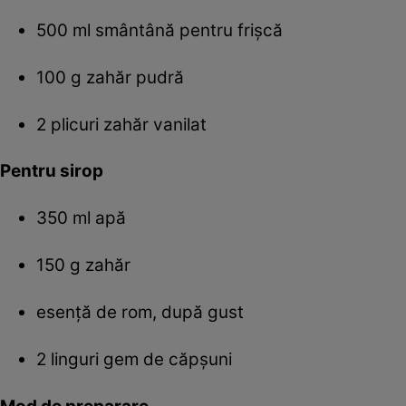
500 ml smântână pentru frişcă
100 g zahăr pudră
2 plicuri zahăr vanilat
Pentru sirop
350 ml apă
150 g zahăr
esenţă de rom, după gust
2 linguri gem de căpşuni