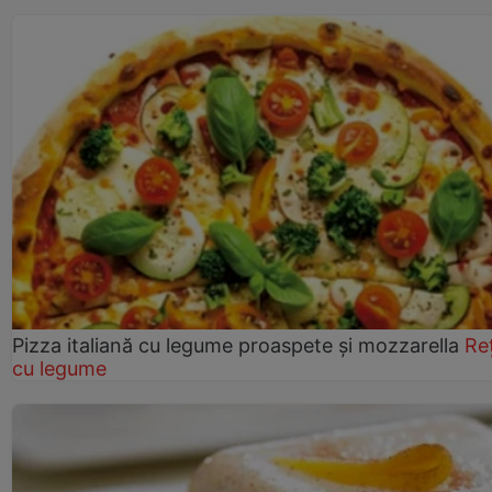
Pizza italiană cu legume proaspete și mozzarella
Re
cu legume