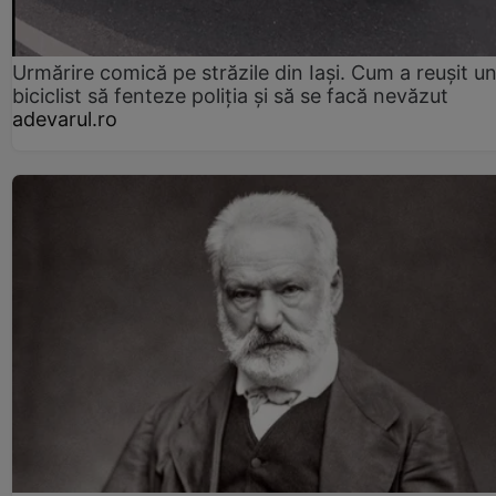
Urmărire comică pe străzile din Iași. Cum a reușit u
biciclist să fenteze poliția și să se facă nevăzut
adevarul.ro