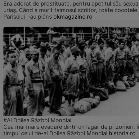
Era adorat de prostituate, pentru apetitul său sexua
uriaș. Când a murit faimosul scriitor, toate cocotele
Parisului l-au plâns
okmagazine.ro
#Al Doilea Război Mondial
Cea mai mare evadare dintr-un lagăr de prizonieri, î
timpul celui de-al Doilea Război Mondial
historia.ro