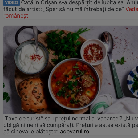
Cătălin Crișan s-a despărțit de iubita sa. Anu
VIDEO
făcut de artist: „Sper să nu mă întrebați de ce”
Vede
românești
„Taxa de turist” sau prețul normal al vacanței? „Nu 
obligă nimeni să cumpărați. Prețurile astea există p
că cineva le plătește”
adevarul.ro