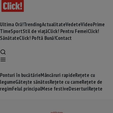
Ultima Oră!
Trending
Actualitate
Vedete
Video
Prime
Time
Sport
Stil de viață
Click! Pentru Femei
Click!
Sănătate
Click! Poftă Bună!
Contact
Ponturi în bucătărie
Mâncăruri rapide
Rețete cu
legume
Gătește sănătos
Rețete cu carne
Rețete de
regim
Felul principal
Mese festive
Deserturi
Rețete