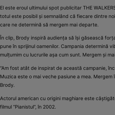
El este eroul ultimului spot publicitar THE WALKERS
totul este posibil şi semnalând că fiecare dintre no
care ne determină să mergem mai departe.
În clip, Brody inspiră audienţa să îşi găsească forţa
pune în sprijinul oamenilor. Campania determină vibr
mulţumim cu lucrurile aşa cum sunt. Mergem şi mai
“Am fost atât de inspirat de această campanie, în
Muzica este o mai veche pasiune a mea. Mergem în
Brody.
Actorul american cu origini maghiare este câştigăto
filmul “Pianistul”, în 2002.