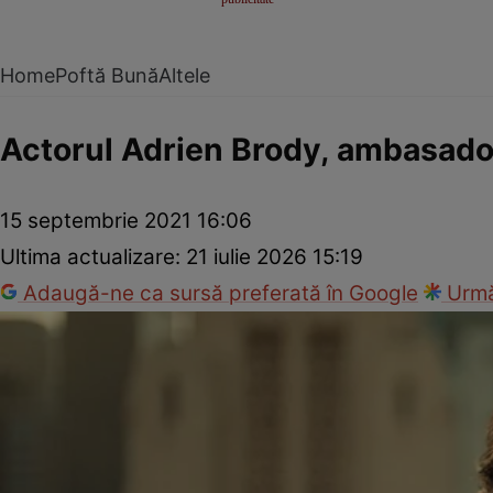
Home
Poftă Bună
Altele
Actorul Adrien Brody, ambasado
15 septembrie 2021 16:06
Ultima actualizare:
21 iulie 2026 15:19
Adaugă-ne ca sursă preferată în Google
Urmă