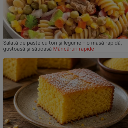
Salată de paste cu ton și legume – o masă rapidă,
gustoasă și sățioasă
Mâncăruri rapide