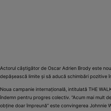
Actorul câştigător de Oscar Adrien Brody este nou
depăşească limite şi să aducă schimbări pozitive î
Noua campanie internaţională, intitulată THE WAL
îndemn pentru progres colectiv. “Acum mai mult de
obţine doar împreună” este convingerea Johnnie W