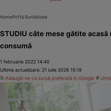
Home
Poftă Bună
Altele
STUDIU câte mese gătite acasă 
consumă
1 februarie 2022 14:40
Ultima actualizare:
21 iulie 2026 15:19
Adaugă-ne ca sursă preferată în Google
Urmă