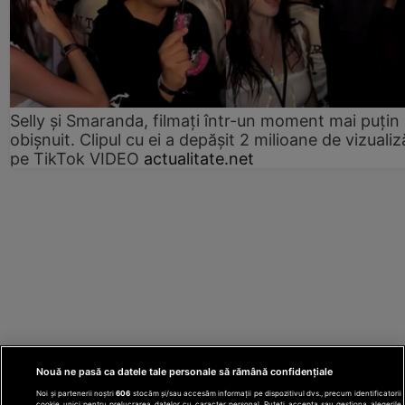
Selly și Smaranda, filmați într-un moment mai puțin
obișnuit. Clipul cu ei a depășit 2 milioane de vizualiz
pe TikTok VIDEO
actualitate.net
Nouă ne pasă ca datele tale personale să rămână confidențiale
Noi și partenerii noștri
606
stocăm și/sau accesăm informații pe dispozitivul dvs., precum identificatorii
cookie unici pentru prelucrarea datelor cu caracter personal. Puteți accepta sau gestiona alegerile