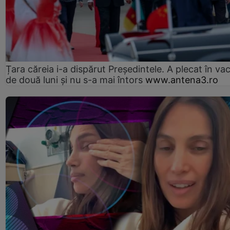
Țara căreia i-a dispărut Președintele. A plecat în va
de două luni și nu s-a mai întors
www.antena3.ro