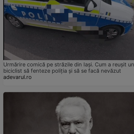
Urmărire comică pe străzile din Iași. Cum a reușit u
biciclist să fenteze poliția și să se facă nevăzut
adevarul.ro