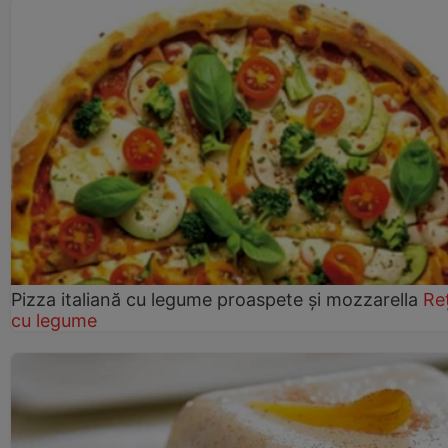
Pizza italiană cu legume proaspete și mozzarella
Re
cu legume