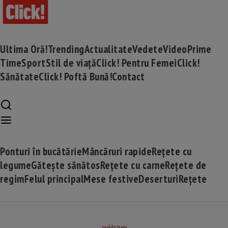
Ultima Oră!
Trending
Actualitate
Vedete
Video
Prime
Time
Sport
Stil de viață
Click! Pentru Femei
Click!
Sănătate
Click! Poftă Bună!
Contact
Ponturi în bucătărie
Mâncăruri rapide
Rețete cu
legume
Gătește sănătos
Rețete cu carne
Rețete de
regim
Felul principal
Mese festive
Deserturi
Rețete