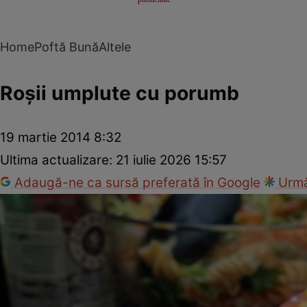
Home
Poftă Bună
Altele
Roşii umplute cu porumb
19 martie 2014 8:32
Ultima actualizare:
21 iulie 2026 15:57
Adaugă-ne ca sursă preferată în Google
Urmă