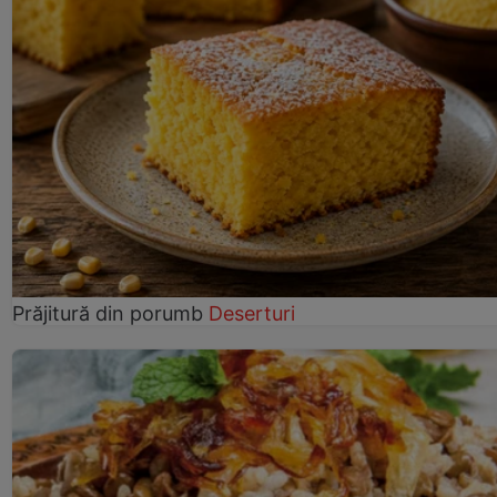
Prăjitură din porumb
Deserturi