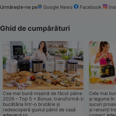
Urmărește-ne pe
Google News
Facebook
In
Ghid de cumpărături
Cea mai bună mașină de făcut pâine
Cele mai bu
2026 – Top 5 + Bonus: transformă-ți
și legume în
bucătăria într-o brutărie și
sucuri proas
redescoperă gustul pâinii de casă
și renunți tr
adevarul.ro
comerț
adev