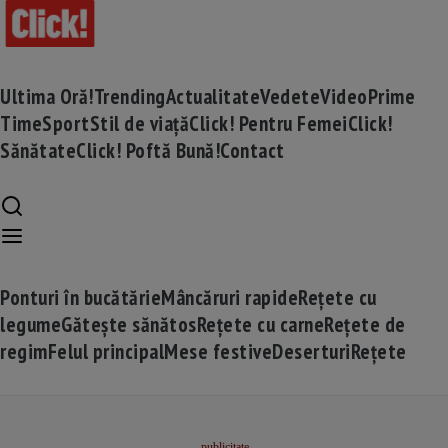
Ultima Oră!
Trending
Actualitate
Vedete
Video
Prime
Time
Sport
Stil de viață
Click! Pentru Femei
Click!
Sănătate
Click! Poftă Bună!
Contact
Ponturi în bucătărie
Mâncăruri rapide
Rețete cu
legume
Gătește sănătos
Rețete cu carne
Rețete de
regim
Felul principal
Mese festive
Deserturi
Rețete