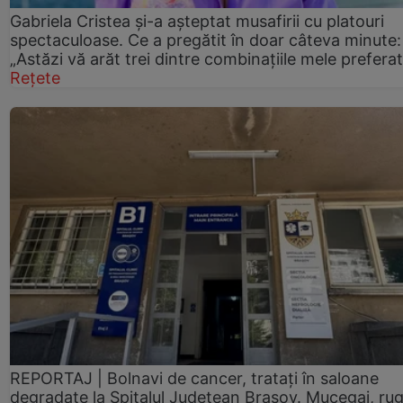
Gabriela Cristea și-a așteptat musafirii cu platouri
spectaculoase. Ce a pregătit în doar câteva minute:
„Astăzi vă arăt trei dintre combinațiile mele prefera
Rețete
REPORTAJ | Bolnavi de cancer, tratați în saloane
degradate la Spitalul Județean Brașov. Mucegai, ru