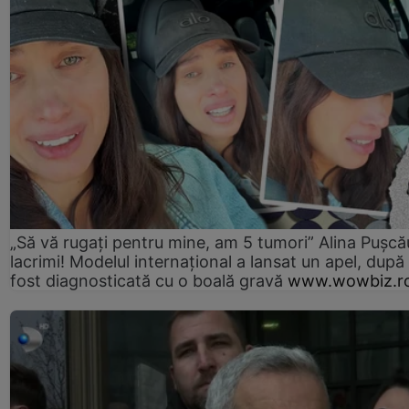
„Să vă rugați pentru mine, am 5 tumori” Alina Pușcău
lacrimi! Modelul internațional a lansat un apel, după
fost diagnosticată cu o boală gravă
www.wowbiz.r