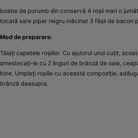
boabe de porumb din conservă 4 roşii mari o jumă
tocată sare piper negru măcinat 3 fâşii de bacon pr
Mod de preparare:
Tăiaţi capetele roşiilor. Cu ajutorul unui cuţit, sco
amestecaţi-le cu 2 linguri de brânză de oaie, ceapă
bine. Umpleţi roşiile cu această compoziţie, adăugaţ
brânză deasupra.