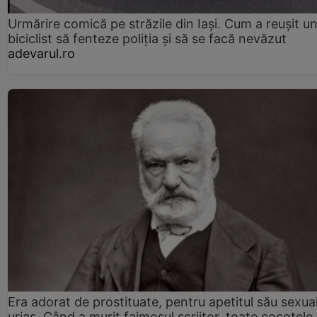
Urmărire comică pe străzile din Iași. Cum a reușit u
biciclist să fenteze poliția și să se facă nevăzut
adevarul.ro
Era adorat de prostituate, pentru apetitul său sexua
uriaș. Când a murit faimosul scriitor, toate cocotele