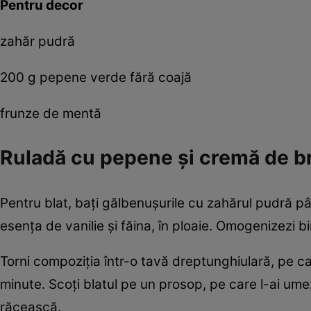
Pentru decor
zahăr pudră
200 g pepene verde fără coajă
frunze de mentă
Ruladă cu pepene şi cremă de b
Pentru blat, baţi gălbenuşurile cu zahărul pudră pâ
esenţa de vanilie şi făina, în ploaie. Omogenizezi 
Torni compoziţia într-o tavă dreptunghiulară, pe car
minute. Scoţi blatul pe un prosop, pe care l-ai umezit
răcească.