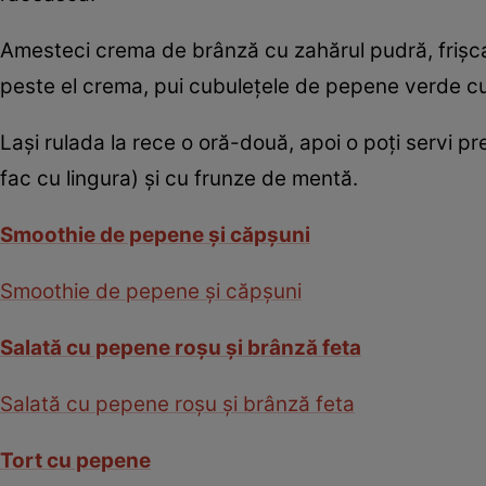
Amesteci crema de brânză cu zahărul pudră, frişca bă
peste el crema, pui cubuleţele de pepene verde cură
Laşi rulada la rece o oră-două, apoi o poţi servi 
fac cu lingura) şi cu frunze de mentă.
Smoothie de pepene şi căpşuni
Smoothie de pepene şi căpşuni
Salată cu pepene roşu şi brânză feta
Salată cu pepene roşu şi brânză feta
Tort cu pepene