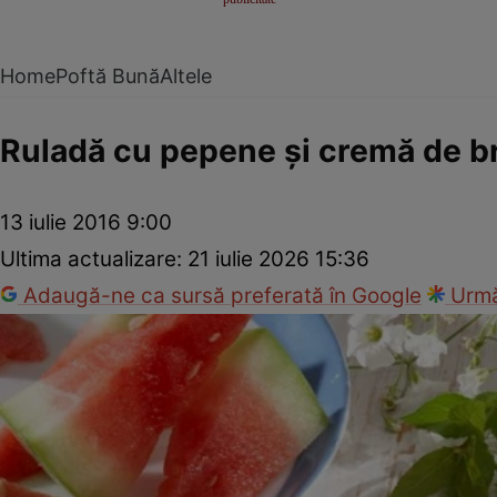
Home
Poftă Bună
Altele
Ruladă cu pepene şi cremă de b
13 iulie 2016 9:00
Ultima actualizare:
21 iulie 2026 15:36
Adaugă-ne ca sursă preferată în Google
Urmă