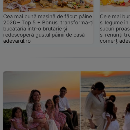
Cea mai bună mașină de făcut pâine
Cele mai bu
2026 – Top 5 + Bonus: transformă-ți
și legume în
bucătăria într-o brutărie și
sucuri proas
redescoperă gustul pâinii de casă
și renunți tr
adevarul.ro
comerț
adev