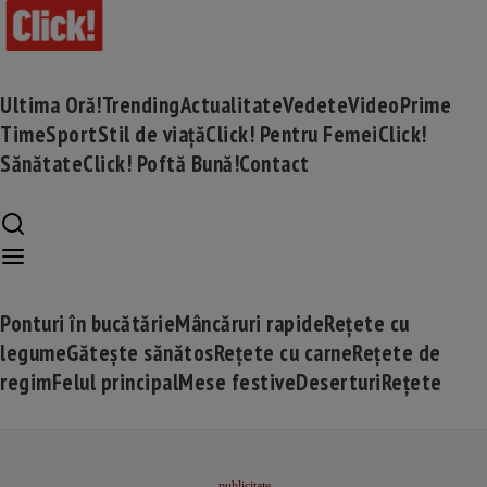
Ultima Oră!
Trending
Actualitate
Vedete
Video
Prime
Time
Sport
Stil de viață
Click! Pentru Femei
Click!
Sănătate
Click! Poftă Bună!
Contact
Ponturi în bucătărie
Mâncăruri rapide
Rețete cu
legume
Gătește sănătos
Rețete cu carne
Rețete de
regim
Felul principal
Mese festive
Deserturi
Rețete