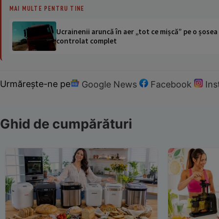
MAI MULTE PENTRU TINE
Ucrainenii aruncă în aer „tot ce mișcă” pe o șose
controlat complet
Urmărește-ne pe
Google News
Facebook
In
Ghid de cumpărături