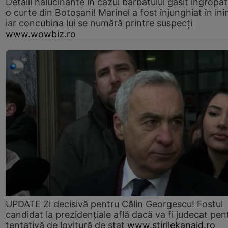
Detalii halucinante în cazul bărbatului găsit îngropat
o curte din Botoșani! Marinel a fost înjunghiat în ini
iar concubina lui se numără printre suspecți
www.wowbiz.ro
UPDATE Zi decisivă pentru Călin Georgescu! Fostul
candidat la prezidențiale află dacă va fi judecat pen
tentativă de lovitură de stat
www.stirilekanald.ro