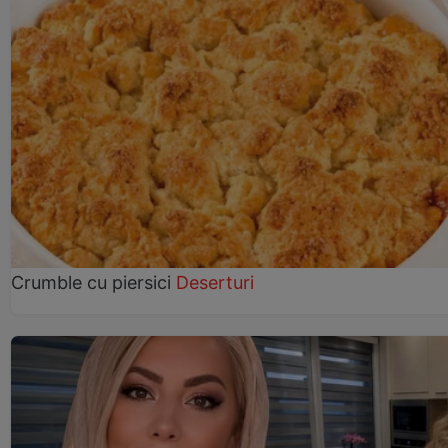
Crumble cu piersici
Deserturi