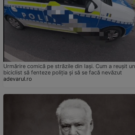
Urmărire comică pe străzile din Iași. Cum a reușit u
biciclist să fenteze poliția și să se facă nevăzut
adevarul.ro