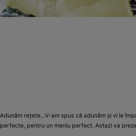
Adunăm reţete...V-am spus că adunăm şi vi le împă
perfecte, pentru un meniu perfect. Astazi va prez