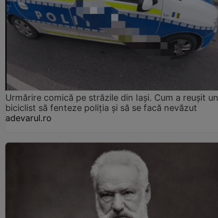
Urmărire comică pe străzile din Iași. Cum a reușit u
biciclist să fenteze poliția și să se facă nevăzut
adevarul.ro