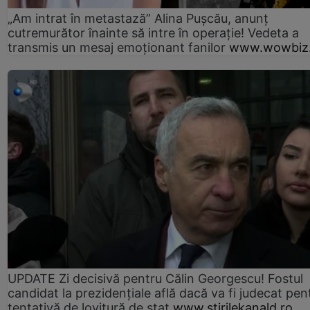
„Am intrat în metastază” Alina Pușcău, anunț
cutremurător înainte să intre în operație! Vedeta a
transmis un mesaj emoționant fanilor
www.wowbiz.
UPDATE Zi decisivă pentru Călin Georgescu! Fostul
candidat la prezidențiale află dacă va fi judecat pen
tentativă de lovitură de stat
www.stirilekanald.ro