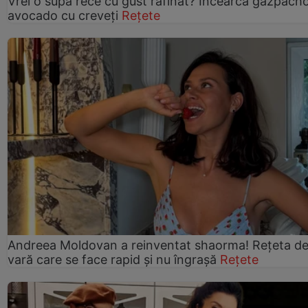
Vrei o supă rece cu gust rafinat? Încearcă gazpach
avocado cu creveți
Rețete
Andreea Moldovan a reinventat shaorma! Rețeta d
vară care se face rapid și nu îngrașă
Rețete