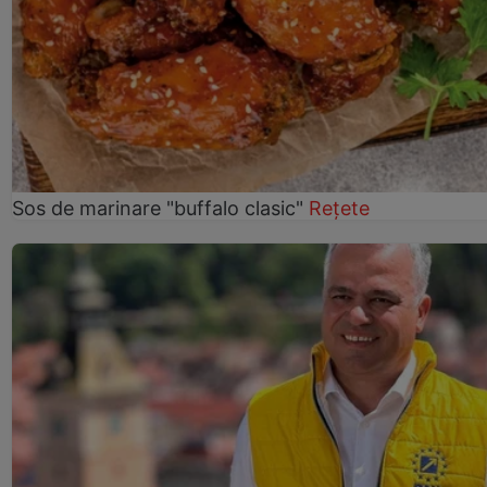
Sos de marinare "buffalo clasic"
Rețete