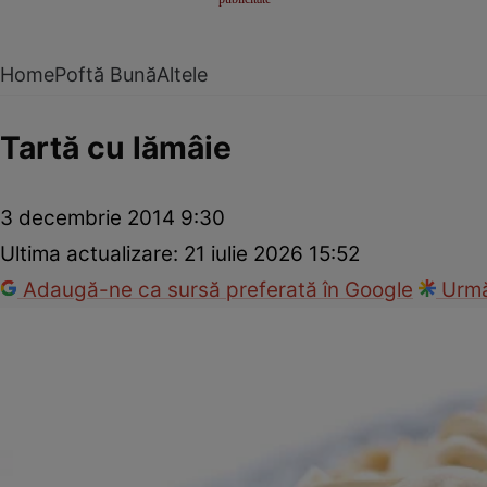
Home
Poftă Bună
Altele
Tartă cu lămâie
3 decembrie 2014 9:30
Ultima actualizare:
21 iulie 2026 15:52
Adaugă-ne ca sursă preferată în Google
Urmă