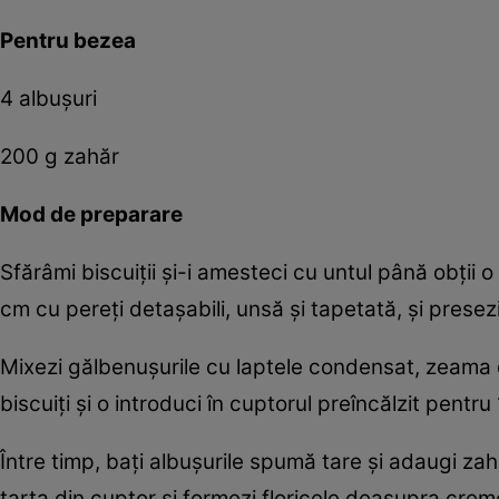
Pentru bezea
4 albuşuri
200 g zahăr
Mod de preparare
Sfărâmi biscuiţii şi-i amesteci cu untul până obţii
cm cu pereţi detaşabili, unsă şi tapetată, şi presezi
Mixezi gălbenuşurile cu laptele condensat, zeama d
biscuiţi şi o introduci în cuptorul preîncălzit pentru
Între timp, baţi albuşurile spumă tare şi adaugi za
tarta din cuptor şi formezi floricele deasupra crem