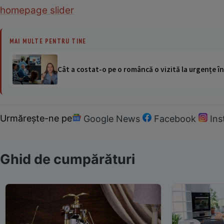
homepage slider
MAI MULTE PENTRU TINE
Cât a costat-o pe o româncă o vizită la urgențe în
Urmărește-ne pe
Google News
Facebook
In
Ghid de cumpărături