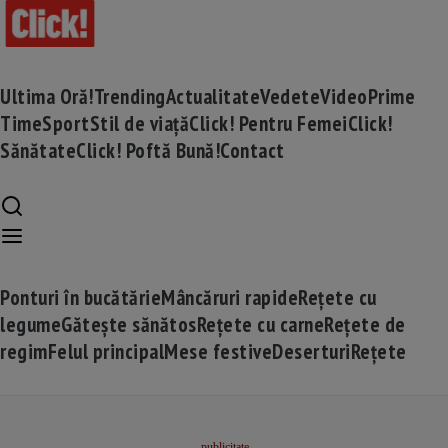
Ultima Oră!
Trending
Actualitate
Vedete
Video
Prime
Time
Sport
Stil de viață
Click! Pentru Femei
Click!
Sănătate
Click! Poftă Bună!
Contact
Ponturi în bucătărie
Mâncăruri rapide
Rețete cu
legume
Gătește sănătos
Rețete cu carne
Rețete de
regim
Felul principal
Mese festive
Deserturi
Rețete