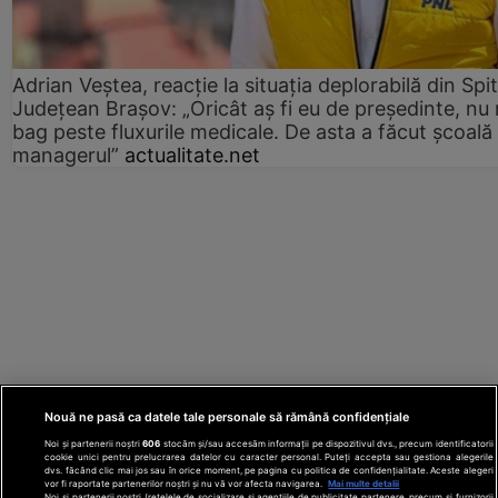
Adrian Veștea, reacție la situația deplorabilă din Spit
Județean Brașov: „Oricât aș fi eu de președinte, nu
bag peste fluxurile medicale. De asta a făcut școală
managerul”
actualitate.net
Nouă ne pasă ca datele tale personale să rămână confidențiale
Noi și partenerii noștri
606
stocăm și/sau accesăm informații pe dispozitivul dvs., precum identificatorii
cookie unici pentru prelucrarea datelor cu caracter personal. Puteți accepta sau gestiona alegerile
dvs. făcând clic mai jos sau în orice moment, pe pagina cu politica de confidențialitate. Aceste alegeri
vor fi raportate partenerilor noștri și nu vă vor afecta navigarea.
Mai multe detalii
Noi si partenerii nostri (retelele de socializare si agentiile de publicitate partenere, precum si furnizorii