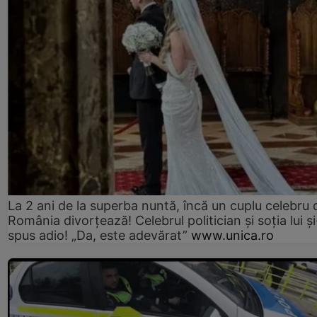
La 2 ani de la superba nuntă, încă un cuplu celebru 
România divorțează! Celebrul politician și soția lui ș
spus adio! „Da, este adevărat”
www.unica.ro