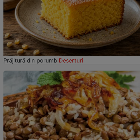
Prăjitură din porumb
Deserturi