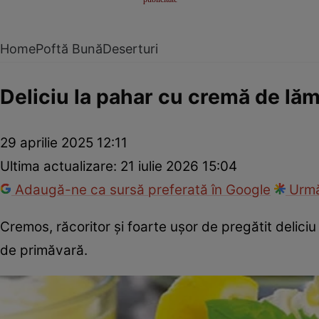
Home
Poftă Bună
Deserturi
Deliciu la pahar cu cremă de lă
29 aprilie 2025 12:11
Ultima actualizare:
21 iulie 2026 15:04
Adaugă-ne ca sursă preferată în Google
Urmă
Cremos, răcoritor și foarte ușor de pregătit delici
de primăvară.