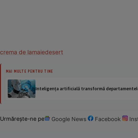
crema de lamaie
desert
MAI MULTE PENTRU TINE
Inteligența artificială transformă departamentele
Urmărește-ne pe
Google News
Facebook
In