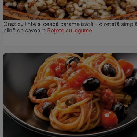
Orez cu linte și ceapă caramelizată – o rețetă simplă
plină de savoare
Rețete cu legume