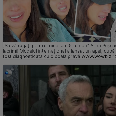
„Să vă rugați pentru mine, am 5 tumori” Alina Pușcău
lacrimi! Modelul internațional a lansat un apel, după
fost diagnosticată cu o boală gravă
www.wowbiz.r