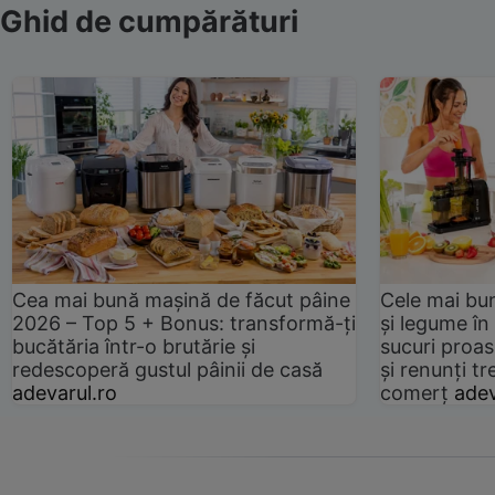
Ghid de cumpărături
Cea mai bună mașină de făcut pâine
Cele mai bu
2026 – Top 5 + Bonus: transformă-ți
și legume în
bucătăria într-o brutărie și
sucuri proas
redescoperă gustul pâinii de casă
și renunți tr
adevarul.ro
comerț
adev