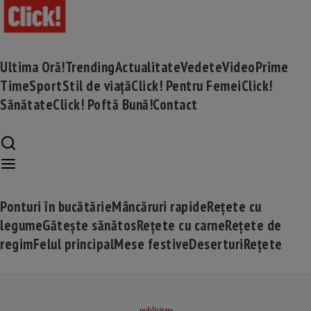
Ultima Oră!
Trending
Actualitate
Vedete
Video
Prime
Time
Sport
Stil de viață
Click! Pentru Femei
Click!
Sănătate
Click! Poftă Bună!
Contact
Ponturi în bucătărie
Mâncăruri rapide
Rețete cu
legume
Gătește sănătos
Rețete cu carne
Rețete de
regim
Felul principal
Mese festive
Deserturi
Rețete