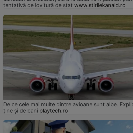
tentativă de lovitură de stat
www.stirilekanald.ro
De ce cele mai multe dintre avioane sunt albe. Expli
ține și de bani
playtech.ro