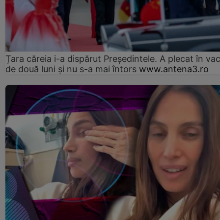
Țara căreia i-a dispărut Președintele. A plecat în va
de două luni și nu s-a mai întors
www.antena3.ro