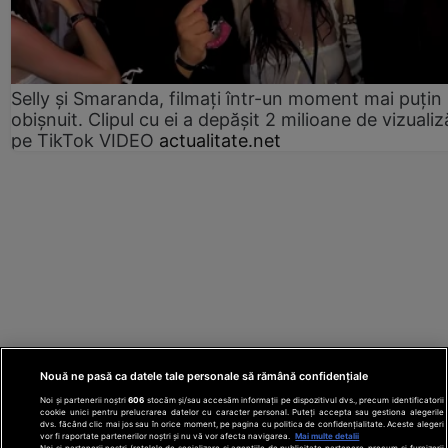
Selly și Smaranda, filmați într-un moment mai puțin
obișnuit. Clipul cu ei a depășit 2 milioane de vizualiz
pe TikTok VIDEO
actualitate.net
Nouă ne pasă ca datele tale personale să rămână confidențiale
Noi și partenerii noștri
606
stocăm și/sau accesăm informații pe dispozitivul dvs., precum identificatorii
cookie unici pentru prelucrarea datelor cu caracter personal. Puteți accepta sau gestiona alegerile
dvs. făcând clic mai jos sau în orice moment, pe pagina cu politica de confidențialitate. Aceste alegeri
vor fi raportate partenerilor noștri și nu vă vor afecta navigarea.
Mai multe detalii
Noi si partenerii nostri (retelele de socializare si agentiile de publicitate partenere, precum si furnizorii