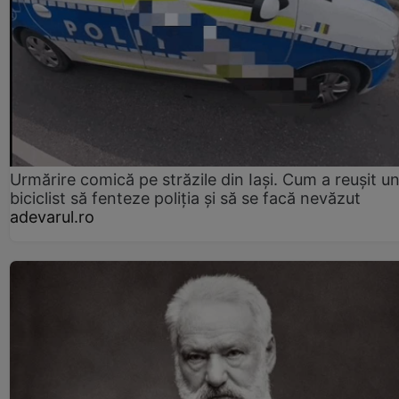
Urmărire comică pe străzile din Iași. Cum a reușit u
biciclist să fenteze poliția și să se facă nevăzut
adevarul.ro