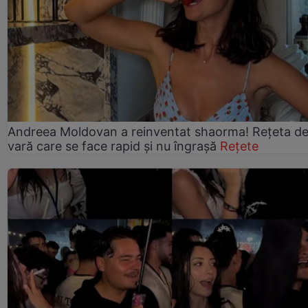
Andreea Moldovan a reinventat shaorma! Rețeta d
vară care se face rapid și nu îngrașă
Rețete