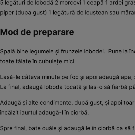
5 legături de lobodă 2 morcovi 1 ceapă 1 ardei gras 
piper (dupa gust) 1 legătură de leuştean sau măra
Mod de preparare
Spală bine legumele şi frunzele lobodei. Pune la înc
toate tăiate în cubuleţe mici.
Lasă-le câteva minute pe foc şi apoi adaugă apa, sa
La final, adaugă loboda tocată şi las-o să fiarbă p
Adaugă şi alte condimente, după gust, şi apoi toarn
încălzit iaurtul adaugă-l în ciorbă.
Spre final, bate ouăle şi adaugă le în ciorbă ca s