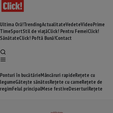
Ultima Oră!
Trending
Actualitate
Vedete
Video
Prime
Time
Sport
Stil de viață
Click! Pentru Femei
Click!
Sănătate
Click! Poftă Bună!
Contact
Ponturi în bucătărie
Mâncăruri rapide
Rețete cu
legume
Gătește sănătos
Rețete cu carne
Rețete de
regim
Felul principal
Mese festive
Deserturi
Rețete