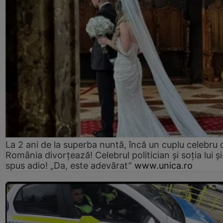
La 2 ani de la superba nuntă, încă un cuplu celebru 
România divorțează! Celebrul politician și soția lui ș
spus adio! „Da, este adevărat”
www.unica.ro