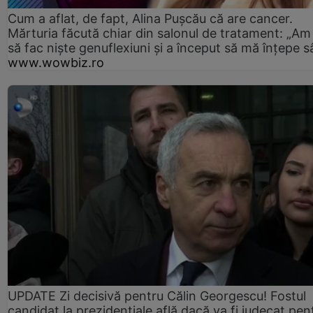
Cum a aflat, de fapt, Alina Pușcău că are cancer.
Mărturia făcută chiar din salonul de tratament: „Am
să fac niște genuflexiuni și a început să mă înțepe s
www.wowbiz.ro
UPDATE Zi decisivă pentru Călin Georgescu! Fostul
candidat la prezidențiale află dacă va fi judecat pen