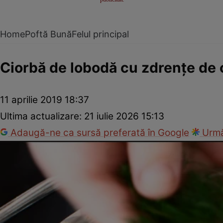
Home
Poftă Bună
Felul principal
Ciorbă de lobodă cu zdrenţe de 
11 aprilie 2019 18:37
Ultima actualizare:
21 iulie 2026 15:13
Adaugă-ne ca sursă preferată în Google
Urmă