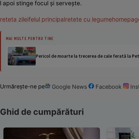
l apoi stinge focul şi serveşte.
reteta zilei
felul principal
retete cu legume
homepage
MAI MULTE PENTRU TINE
Pericol de moarte la trecerea de cale ferată la Pet
Urmărește-ne pe
Google News
Facebook
In
Ghid de cumpărături