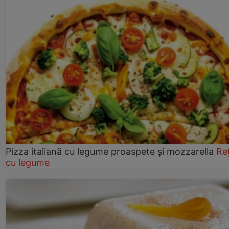
Pizza italiană cu legume proaspete și mozzarella
Re
cu legume