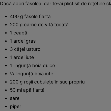
Dacă adori fasolea, dar te-ai plictisit de reţetele 
400 g fasole fiartă
200 g carne de vită tocată
1 ceapă
1 ardei gras
3 căţei usturoi
1 ardei iute
1 linguriţă boia dulce
½ linguriţă boia iute
200 g roşii cubuleţe în suc propriu
50 ml apă fiartă
sare
piper