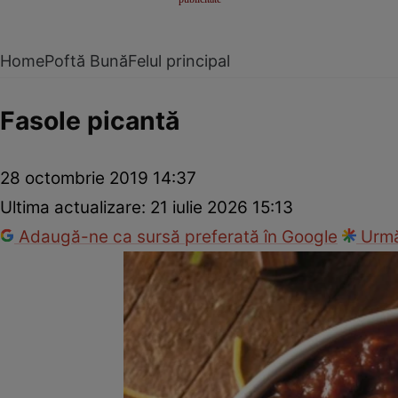
Home
Poftă Bună
Felul principal
Fasole picantă
28 octombrie 2019 14:37
Ultima actualizare:
21 iulie 2026 15:13
Adaugă-ne ca sursă preferată în Google
Urmă