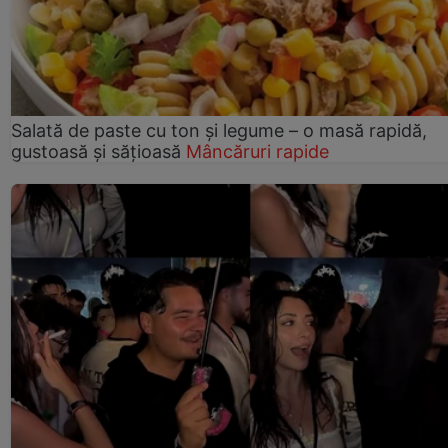
Salată de paste cu ton și legume – o masă rapidă,
gustoasă și sățioasă
Mâncăruri rapide