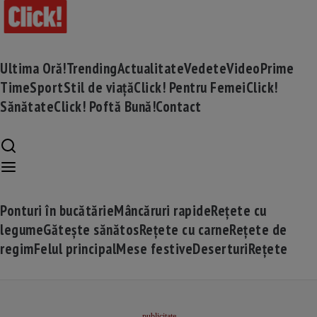
Ultima Oră!
Trending
Actualitate
Vedete
Video
Prime
Time
Sport
Stil de viață
Click! Pentru Femei
Click!
Sănătate
Click! Poftă Bună!
Contact
Ponturi în bucătărie
Mâncăruri rapide
Rețete cu
legume
Gătește sănătos
Rețete cu carne
Rețete de
regim
Felul principal
Mese festive
Deserturi
Rețete