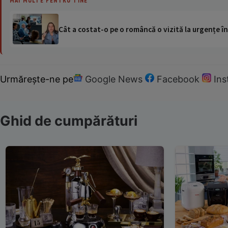
MAI MULTE PENTRU TINE
Cât a costat-o pe o româncă o vizită la urgențe în
Urmărește-ne pe
Google News
Facebook
In
Ghid de cumpărături