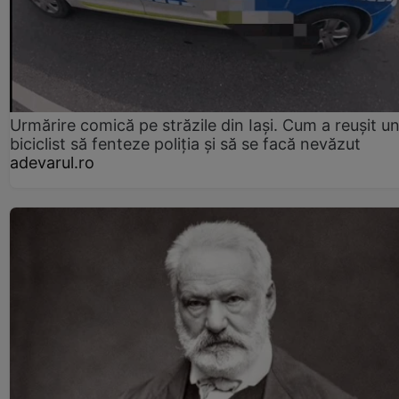
Urmărire comică pe străzile din Iași. Cum a reușit u
biciclist să fenteze poliția și să se facă nevăzut
adevarul.ro