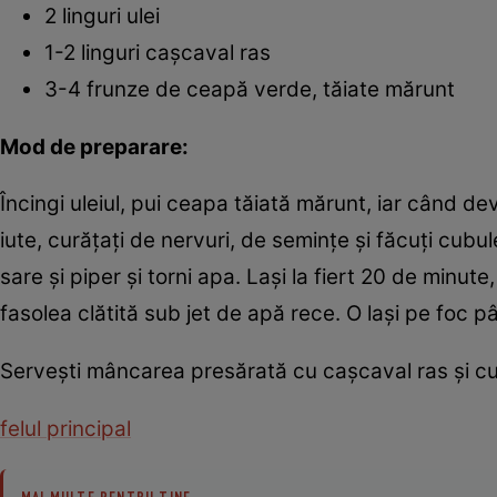
2 linguri ulei
1-2 linguri caşcaval ras
3-4 frunze de ceapă verde, tăiate mărunt
Mod de preparare:
Încingi uleiul, pui ceapa tăiată mărunt, iar când de
iute, curăţaţi de nervuri, de seminţe şi făcuţi cubu
sare şi piper şi torni apa. Laşi la fiert 20 de minute,
fasolea clătită sub jet de apă rece. O laşi pe foc p
Serveşti mâncarea presărată cu caşcaval ras şi 
felul principal