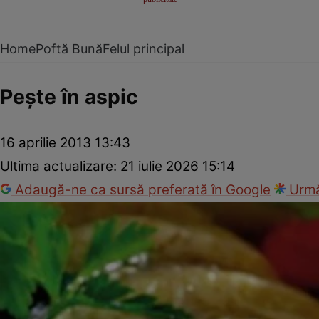
Home
Poftă Bună
Felul principal
Peşte în aspic
16 aprilie 2013 13:43
Ultima actualizare:
21 iulie 2026 15:14
Adaugă-ne ca sursă preferată în Google
Urmă