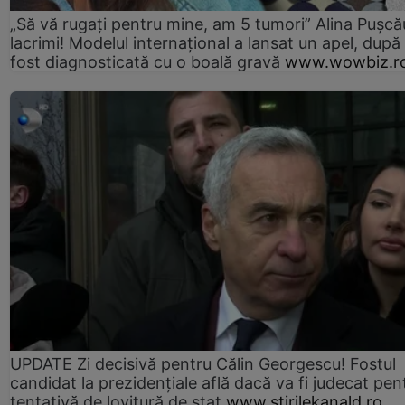
„Să vă rugați pentru mine, am 5 tumori” Alina Pușcău
lacrimi! Modelul internațional a lansat un apel, după
fost diagnosticată cu o boală gravă
www.wowbiz.r
UPDATE Zi decisivă pentru Călin Georgescu! Fostul
candidat la prezidențiale află dacă va fi judecat pen
tentativă de lovitură de stat
www.stirilekanald.ro