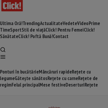
Ultima Oră!
Trending
Actualitate
Vedete
Video
Prime
Time
Sport
Stil de viață
Click! Pentru Femei
Click!
Sănătate
Click! Poftă Bună!
Contact
Ponturi în bucătărie
Mâncăruri rapide
Rețete cu
legume
Gătește sănătos
Rețete cu carne
Rețete de
regim
Felul principal
Mese festive
Deserturi
Rețete