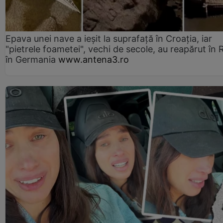
Epava unei nave a ieșit la suprafață în Croația, iar
"pietrele foametei", vechi de secole, au reapărut în R
în Germania
www.antena3.ro