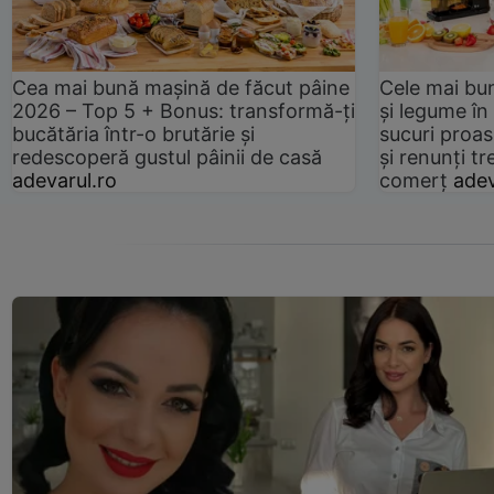
Cea mai bună mașină de făcut pâine
Cele mai bu
2026 – Top 5 + Bonus: transformă-ți
și legume în
bucătăria într-o brutărie și
sucuri proas
redescoperă gustul pâinii de casă
și renunți tr
adevarul.ro
comerț
adev