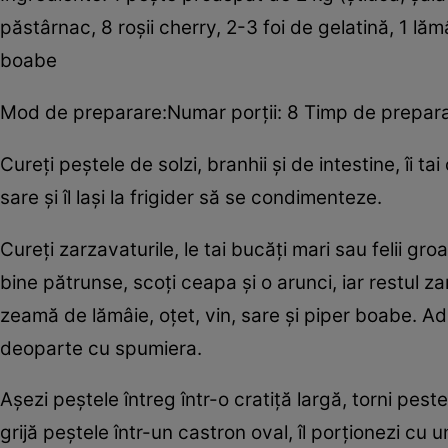
păstârnac, 8 roşii cherry, 2-3 foi de gelatină, 1 lămâ
boabe
Mod de preparare:Numar porţii: 8 Timp de preparar
Cureţi peştele de solzi, branhii şi de intestine, îi tai
sare şi îl laşi la frigider să se condimenteze.
Cureţi zarzavaturile, le tai bucăţi mari sau felii gr
bine pătrunse, scoţi ceapa şi o arunci, iar restul 
zeamă de lămâie, oţet, vin, sare şi piper boabe. Adau
deoparte cu spumiera.
Aşezi peştele întreg într-o cratiţă largă, torni peste
grijă peştele într-un castron oval, îl porţionezi cu 