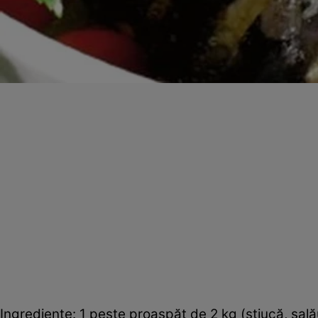
Ingrediente: 1 peşte proaspăt de 2 kg (ştiucă, şală