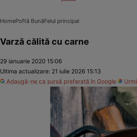
Home
Poftă Bună
Felul principal
Varză călită cu carne
29 ianuarie 2020 15:06
Ultima actualizare:
21 iulie 2026 15:13
Adaugă-ne ca sursă preferată în Google
Urmă