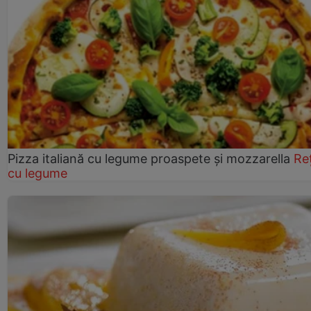
Pizza italiană cu legume proaspete și mozzarella
Re
cu legume