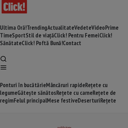
Ultima Oră!
Trending
Actualitate
Vedete
Video
Prime
Time
Sport
Stil de viață
Click! Pentru Femei
Click!
Sănătate
Click! Poftă Bună!
Contact
Ponturi în bucătărie
Mâncăruri rapide
Rețete cu
legume
Gătește sănătos
Rețete cu carne
Rețete de
regim
Felul principal
Mese festive
Deserturi
Rețete