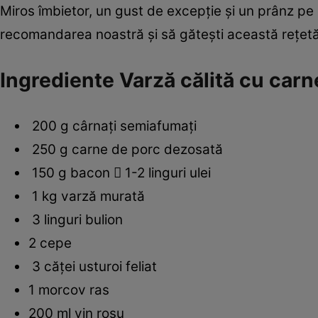
Miros îmbietor, un gust de excepţie şi un prânz pe
recomandarea noastră şi să găteşti această reţetă d
Ingrediente Varză călită cu carn
200 g cârnaţi semiafumaţi
250 g carne de porc dezosată
150 g bacon  1-2 linguri ulei
1 kg varză murată
3 linguri bulion
2 cepe
3 căţei usturoi feliat
1 morcov ras
200 ml vin roşu