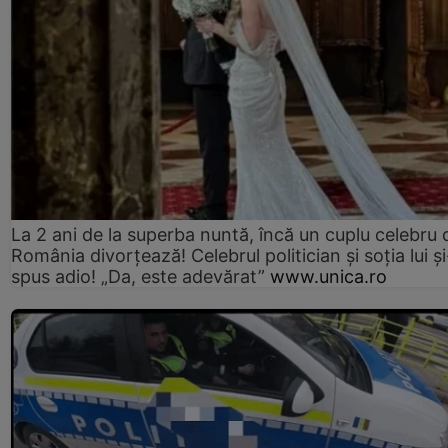
La 2 ani de la superba nuntă, încă un cuplu celebru 
România divorțează! Celebrul politician și soția lui ș
spus adio! „Da, este adevărat”
www.unica.ro