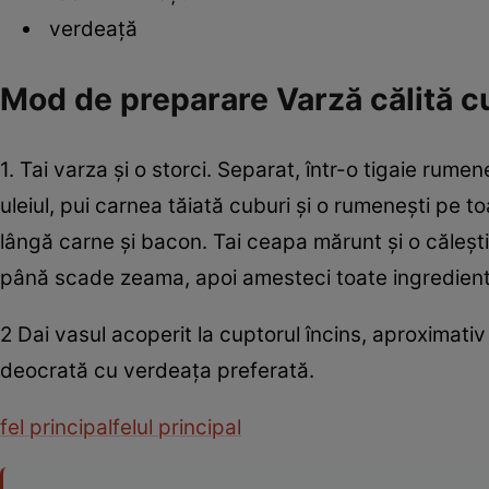
verdeaţă
Mod de preparare Varză călită c
1. Tai varza şi o storci. Separat, într-o tigaie rume
uleiul, pui carnea tăiată cuburi şi o rumeneşti pe toate
lângă carne şi bacon. Tai ceapa mărunt şi o căleşti
până scade zeama, apoi amesteci toate ingredientel
2 Dai vasul acoperit la cuptorul încins, aproximati
deocrată cu verdeaţa preferată.
fel principal
felul principal