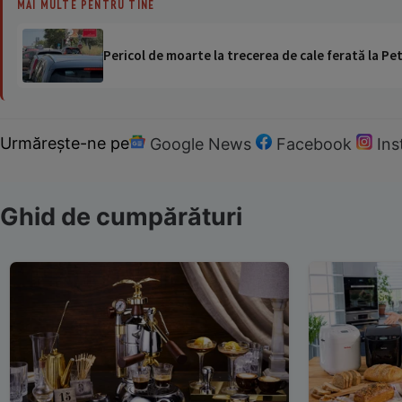
MAI MULTE PENTRU TINE
Pericol de moarte la trecerea de cale ferată la Pet
Urmărește-ne pe
Google News
Facebook
In
Ghid de cumpărături