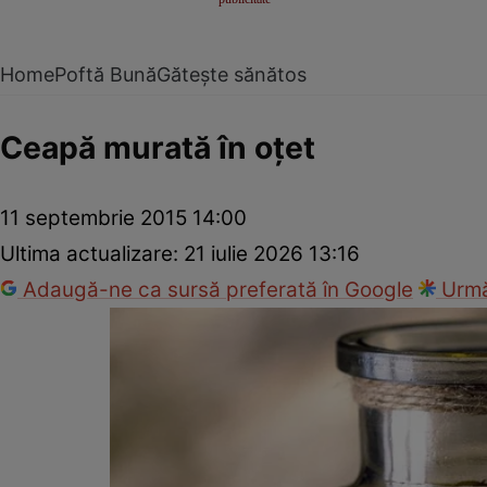
Home
Poftă Bună
Gătește sănătos
Ceapă murată în oţet
11 septembrie 2015 14:00
Ultima actualizare:
21 iulie 2026 13:16
Adaugă-ne ca sursă preferată în Google
Urmă