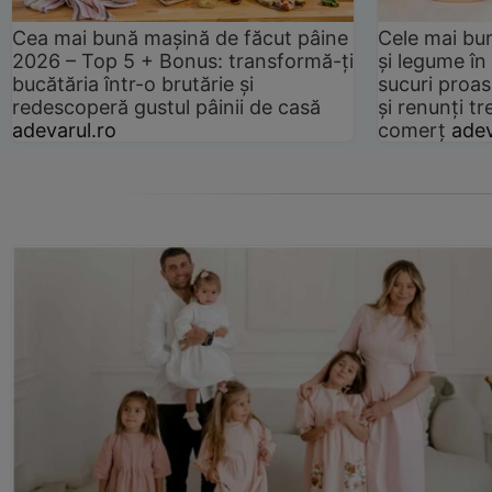
Cea mai bună mașină de făcut pâine
Cele mai bu
2026 – Top 5 + Bonus: transformă-ți
și legume în
bucătăria într-o brutărie și
sucuri proas
redescoperă gustul pâinii de casă
și renunți tr
adevarul.ro
comerț
adev