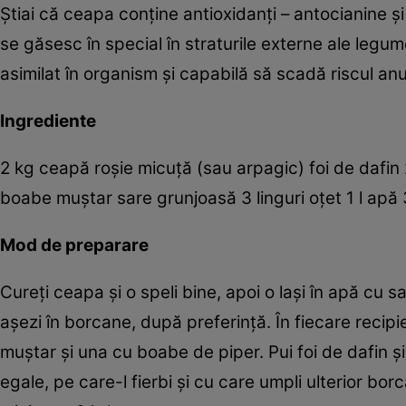
Ştiai că ceapa conţine antioxidanţi – antocianine şi
se găsesc în special în straturile externe ale leg
asimilat în organism şi capabilă să scadă riscul anu
Ingrediente
2 kg ceapă roşie micuţă (sau arpagic) foi de dafin 2
boabe muştar sare grunjoasă 3 linguri oţet 1 l apă 3
Mod de preparare
Cureţi ceapa şi o speli bine, apoi o laşi în apă cu s
aşezi în borcane, după preferinţă. În fiecare recipi
muştar şi una cu boabe de piper. Pui foi de dafin şi 
egale, pe care-l fierbi şi cu care umpli ulterior borca