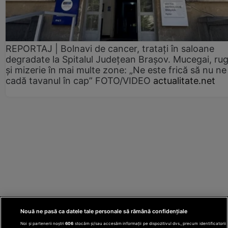
REPORTAJ | Bolnavi de cancer, tratați în saloane
degradate la Spitalul Județean Brașov. Mucegai, ru
și mizerie în mai multe zone: „Ne este frică să nu ne
cadă tavanul în cap” FOTO/VIDEO
actualitate.net
Nouă ne pasă ca datele tale personale să rămână confidențiale
Noi și partenerii noștri
606
stocăm și/sau accesăm informații pe dispozitivul dvs., precum identificatorii