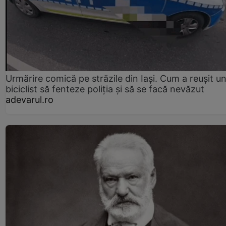
Urmărire comică pe străzile din Iași. Cum a reușit u
biciclist să fenteze poliția și să se facă nevăzut
adevarul.ro