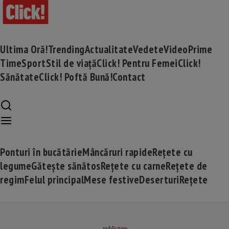
Ultima Oră!
Trending
Actualitate
Vedete
Video
Prime
Time
Sport
Stil de viață
Click! Pentru Femei
Click!
Sănătate
Click! Poftă Bună!
Contact
Ponturi în bucătărie
Mâncăruri rapide
Rețete cu
legume
Gătește sănătos
Rețete cu carne
Rețete de
regim
Felul principal
Mese festive
Deserturi
Rețete