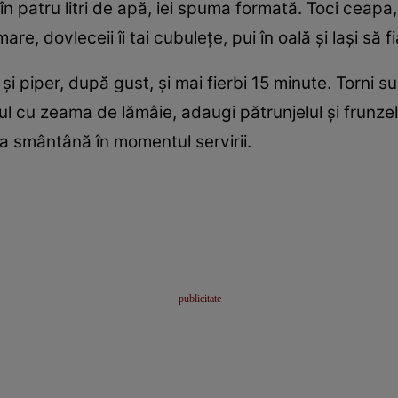
t în patru litri de apă, iei spuma formată. Toci ceap
mare, dovleceii îi tai cubuleţe, pui în oală şi laşi să
şi piper, după gust, şi mai fierbi 15 minute. Torni s
tul cu zeama de lămâie, adaugi pătrunjelul şi frunzele
a smântână în momentul servirii.