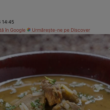
Gătește sănătos
Rețete cu carne
Rețete de regim
Felul p
6 14:45
ă în Google
Urmărește-ne pe Discover