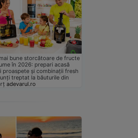
mai bune storcătoare de fructe
gume în 2026: prepari acasă
i proaspete și combinații fresh
unți treptat la băuturile din
rț
adevarul.ro