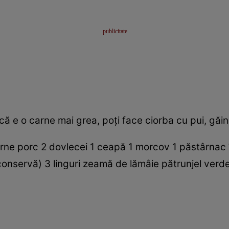
 e o carne mai grea, poţi face ciorba cu pui, găină
rne porc 2 dovlecei 1 ceapă 1 morcov 1 păstârnac ½
conservă) 3 linguri zeamă de lămâie pătrunjel verde