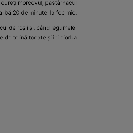
a, cureţi morcovul, păstârnacul
 fiarbă 20 de minute, la foc mic.
ucul de roşii şi, când legumele
 de ţelină tocate şi iei ciorba