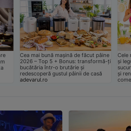
are
Cea mai bună mașină de făcut pâine
Cele 
2026 – Top 5 + Bonus: transformă-ți
și le
um
bucătăria într-o brutărie și
sucur
ta
redescoperă gustul pâinii de casă
și ren
adevarul.ro
come