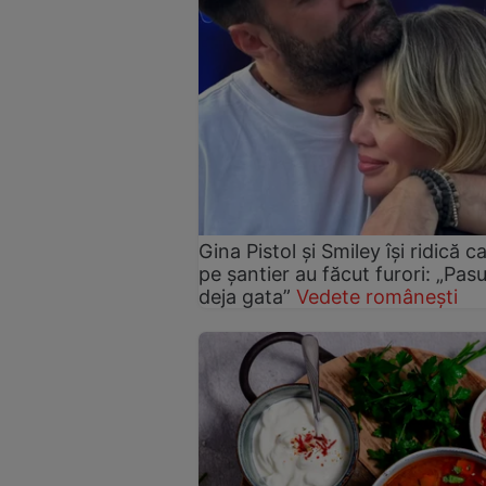
Gina Pistol și Smiley își ridică c
pe șantier au făcut furori: „Pas
deja gata”
Vedete românești