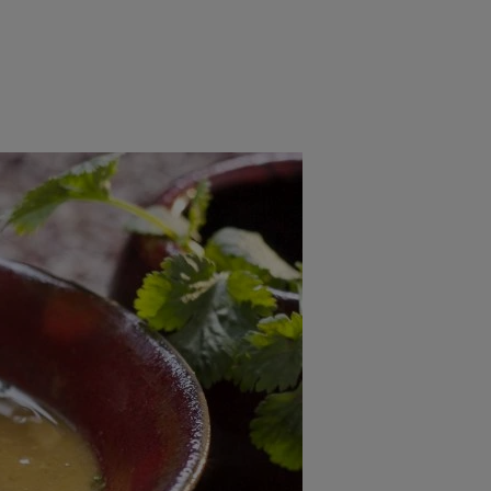
rincipal
Mese festive
Deserturi
Rețete