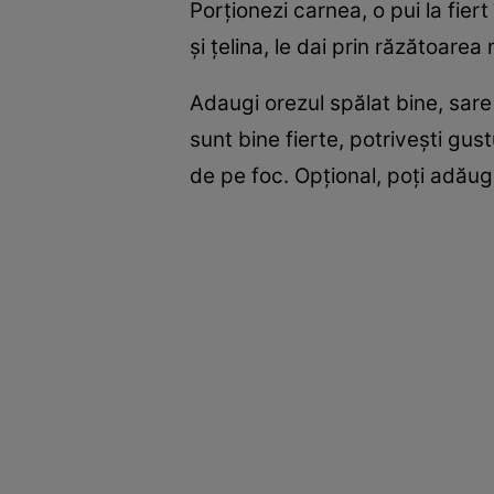
Porţionezi carnea, o pui la fier
şi ţelina, le dai prin răzătoarea 
Adaugi orezul spălat bine, sare 
sunt bine fierte, potriveşti gus
de pe foc. Opţional, poţi adăug