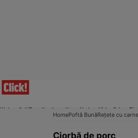
Ultima Oră!
Trending
Actualitate
Vedete
Video
Prime Ti
Home
Poftă Bună
Rețete cu carn
Ciorbă de porc