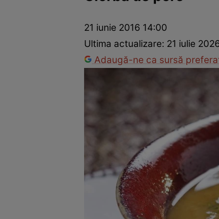
Ponturi în bucătărie
Mâncăruri rapide
Rețete cu legume
21 iunie 2016 14:00
Ultima actualizare:
21 iulie 202
Adaugă-ne ca sursă preferat