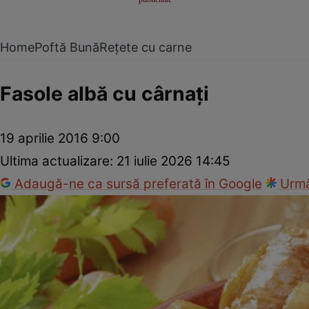
Home
Poftă Bună
Rețete cu carne
Fasole albă cu cârnaţi
19 aprilie 2016 9:00
Ultima actualizare:
21 iulie 2026 14:45
Adaugă-ne ca sursă preferată în Google
Urmă