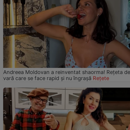
Andreea Moldovan a reinventat shaorma! Rețeta d
vară care se face rapid și nu îngrașă
Rețete