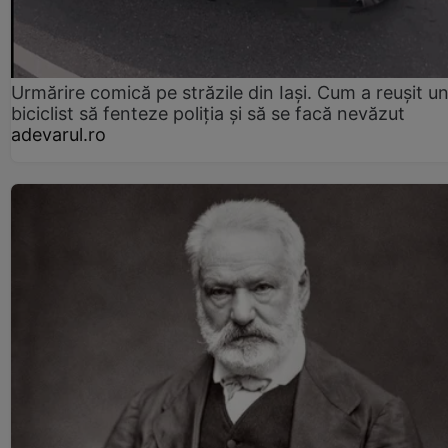
Urmărire comică pe străzile din Iași. Cum a reușit u
biciclist să fenteze poliția și să se facă nevăzut
adevarul.ro