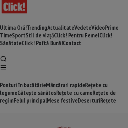
Ultima Oră!
Trending
Actualitate
Vedete
Video
Prime
Time
Sport
Stil de viață
Click! Pentru Femei
Click!
Sănătate
Click! Poftă Bună!
Contact
Ponturi în bucătărie
Mâncăruri rapide
Rețete cu
legume
Gătește sănătos
Rețete cu carne
Rețete de
regim
Felul principal
Mese festive
Deserturi
Rețete