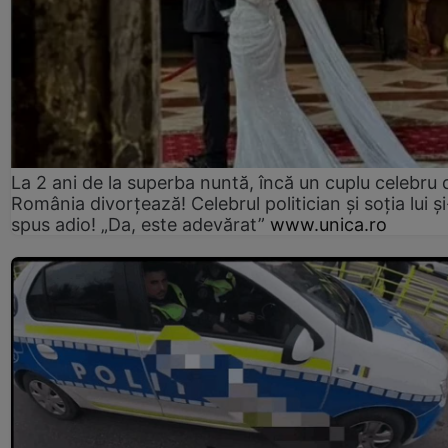
La 2 ani de la superba nuntă, încă un cuplu celebru 
România divorțează! Celebrul politician și soția lui ș
spus adio! „Da, este adevărat”
www.unica.ro