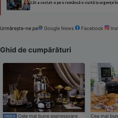
Cât a costat-o pe o româncă o vizită la urgențe în
Urmărește-ne pe
Google News
Facebook
In
Ghid de cumpărături
Cele mai bune espressoare
Cea mai bun
VIDEO