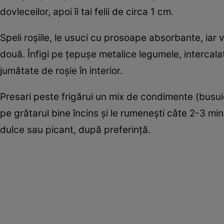
dovleceilor, apoi îi tai felii de circa 1 cm.
Speli roşiile, le usuci cu prosoape absorbante, iar vâ
două. Înfigi pe ţepuşe metalice legumele, intercalat
jumătate de roşie în interior.
Presari peste frigărui un mix de condimente (busuio
pe grătarul bine încins şi le rumeneşti câte 2-3 min
dulce sau picant, după preferinţă.