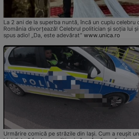
La 2 ani de la superba nuntă, încă un cuplu celebru 
România divorțează! Celebrul politician și soția lui ș
spus adio! „Da, este adevărat”
www.unica.ro
Urmărire comică pe străzile din Iași. Cum a reușit u