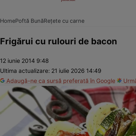
Home
Poftă Bună
Rețete cu carne
Frigărui cu rulouri de bacon
12 iunie 2014 9:48
Ultima actualizare:
21 iulie 2026 14:49
Adaugă-ne ca sursă preferată în Google
Urmă