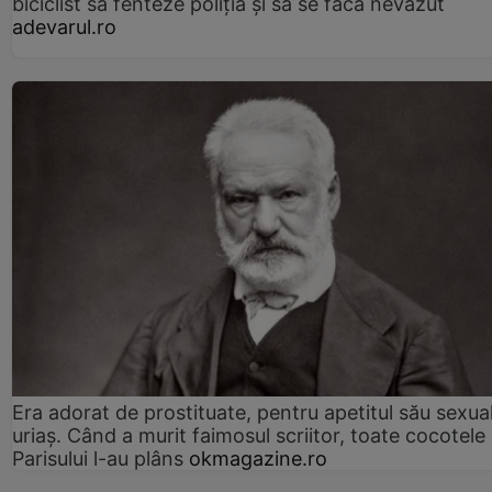
biciclist să fenteze poliția și să se facă nevăzut
adevarul.ro
Era adorat de prostituate, pentru apetitul său sexua
uriaș. Când a murit faimosul scriitor, toate cocotele
Parisului l-au plâns
okmagazine.ro