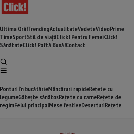
Ultima Oră!
Trending
Actualitate
Vedete
Video
Prime
Time
Sport
Stil de viață
Click! Pentru Femei
Click!
Sănătate
Click! Poftă Bună!
Contact
Ponturi în bucătărie
Mâncăruri rapide
Rețete cu
legume
Gătește sănătos
Rețete cu carne
Rețete de
regim
Felul principal
Mese festive
Deserturi
Rețete