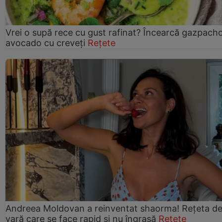
Vrei o supă rece cu gust rafinat? Încearcă gazpach
avocado cu creveți
Rețete
Andreea Moldovan a reinventat shaorma! Rețeta d
vară care se face rapid și nu îngrașă
Rețete