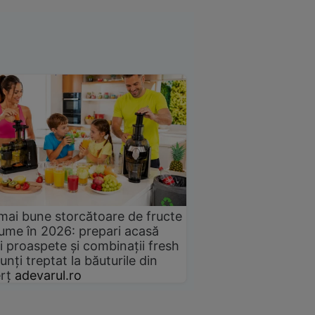
mai bune storcătoare de fructe
gume în 2026: prepari acasă
i proaspete și combinații fresh
unți treptat la băuturile din
rț
adevarul.ro