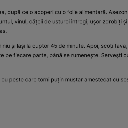
ea, după ce o acoperi cu o folie alimentară. Asezone
tul, vinul, căţeii de usturoi întregi, uşor zdrobiţi şi
vas.
niu şi laşi la cuptor 45 de minute. Apoi, scoţi tava, i
ute pe fiecare parte, până se rumeneşte. Serveşti cu
de ou peste care torni puţin muştar amestecat cu so