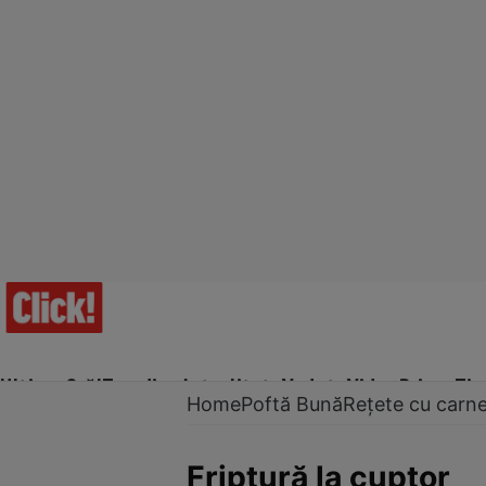
Ultima Oră!
Trending
Actualitate
Vedete
Video
Prime Ti
Home
Poftă Bună
Rețete cu carn
Friptură la cuptor