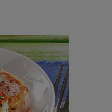
rincipal
Mese festive
Deserturi
Rețete