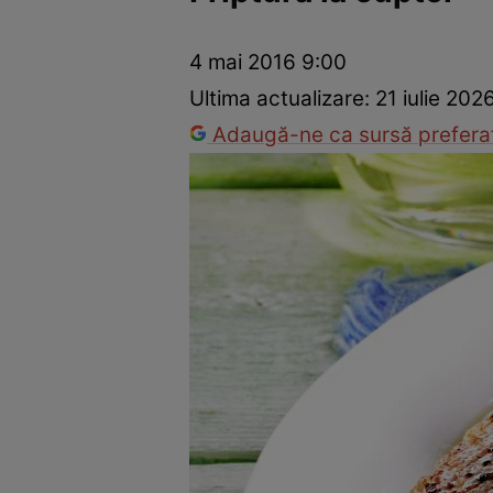
Ponturi în bucătărie
Mâncăruri rapide
Rețete cu legume
4 mai 2016 9:00
Ultima actualizare:
21 iulie 202
Adaugă-ne ca sursă preferat