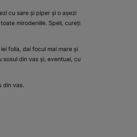
zi cu sare şi piper şi o aşezi
 toate mirodeniile. Speli, cureţi
ei folia, dai focul mai mare şi
 sosul din vas şi, eventual, cu
s din vas.