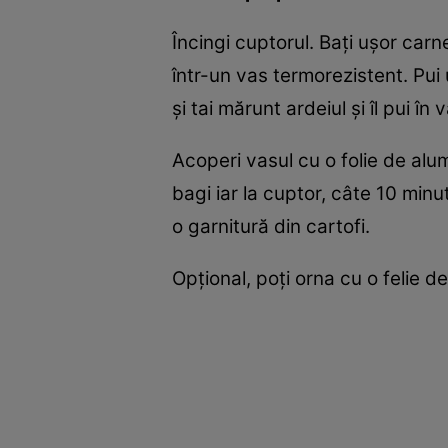
Încingi cuptorul. Baţi uşor carn
într-un vas termorezistent. Pui un
şi tai mărunt ardeiul şi îl pui în 
Acoperi vasul cu o folie de alumi
bagi iar la cuptor, câte 10 min
o garnitură din cartofi.
Opţional, poţi orna cu o felie 