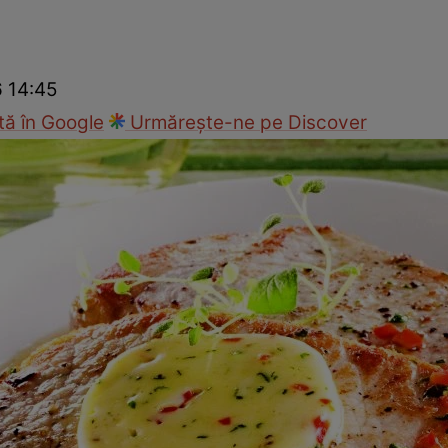
Gătește sănătos
Rețete cu carne
Rețete de regim
Felul p
6 14:45
ă în Google
Urmărește-ne pe Discover