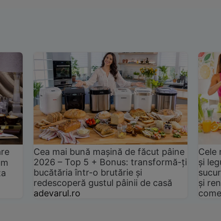
are
Cea mai bună mașină de făcut pâine
Cele 
2026 – Top 5 + Bonus: transformă-ți
și le
um
bucătăria într-o brutărie și
sucur
ta
redescoperă gustul pâinii de casă
și ren
adevarul.ro
come