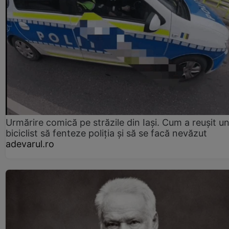
Urmărire comică pe străzile din Iași. Cum a reușit u
biciclist să fenteze poliția și să se facă nevăzut
adevarul.ro