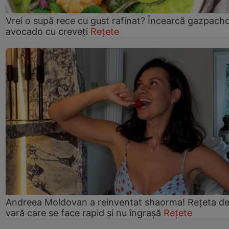
Vrei o supă rece cu gust rafinat? Încearcă gazpach
avocado cu creveți
Rețete
Andreea Moldovan a reinventat shaorma! Rețeta d
vară care se face rapid și nu îngrașă
Rețete