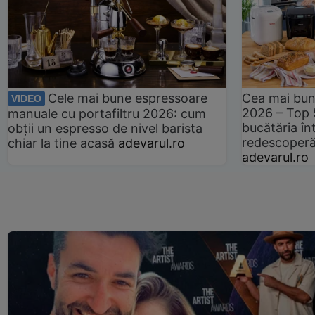
Cele mai bune espressoare
Cea mai bun
VIDEO
2026 – Top 
manuale cu portafiltru 2026: cum
bucătăria înt
obții un espresso de nivel barista
redescoperă 
chiar la tine acasă
adevarul.ro
adevarul.ro