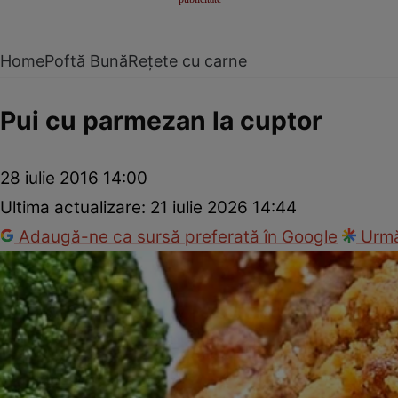
Home
Poftă Bună
Rețete cu carne
Pui cu parmezan la cuptor
28 iulie 2016 14:00
Ultima actualizare:
21 iulie 2026 14:44
Adaugă-ne ca sursă preferată în Google
Urmă