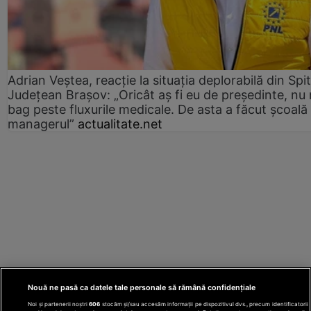
Adrian Veștea, reacție la situația deplorabilă din Spit
Județean Brașov: „Oricât aș fi eu de președinte, nu
bag peste fluxurile medicale. De asta a făcut școală
managerul”
actualitate.net
Nouă ne pasă ca datele tale personale să rămână confidențiale
Noi și partenerii noștri
606
stocăm și/sau accesăm informații pe dispozitivul dvs., precum identificatorii