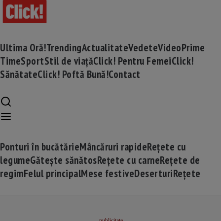
Ultima Oră!
Trending
Actualitate
Vedete
Video
Prime
Time
Sport
Stil de viață
Click! Pentru Femei
Click!
Sănătate
Click! Poftă Bună!
Contact
Ponturi în bucătărie
Mâncăruri rapide
Rețete cu
legume
Gătește sănătos
Rețete cu carne
Rețete de
regim
Felul principal
Mese festive
Deserturi
Rețete