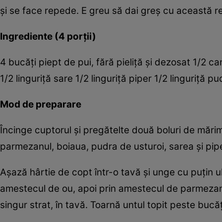
şi se face repede. E greu să dai greş cu această r
Ingrediente (4 porţii)
4 bucăţi piept de pui, fără pieliţă şi dezosat 1/2 
1/2 linguriţă sare 1/2 linguriţă piper 1/2 linguriţă 
Mod de preparare
Încinge cuptorul şi pregătelte două boluri de mărim
parmezanul, boiaua, pudra de usturoi, sarea şi piper
Aşază hârtie de copt într-o tavă şi unge cu puţin u
amestecul de ou, apoi prin amestecul de parmezan 
singur strat, în tavă. Toarnă untul topit peste bucăţ