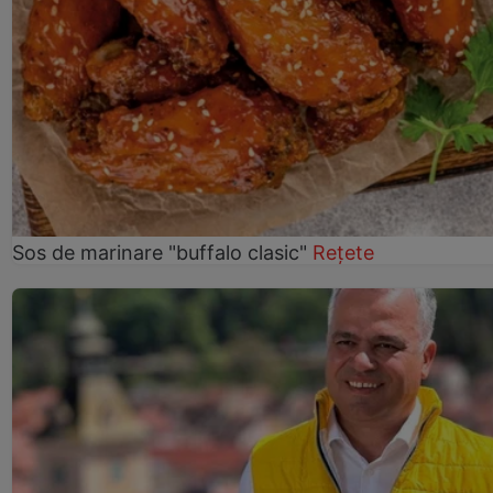
Sos de marinare "buffalo clasic"
Rețete