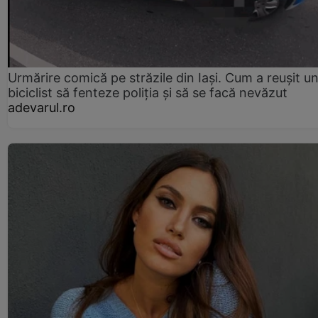
Urmărire comică pe străzile din Iași. Cum a reușit u
biciclist să fenteze poliția și să se facă nevăzut
adevarul.ro