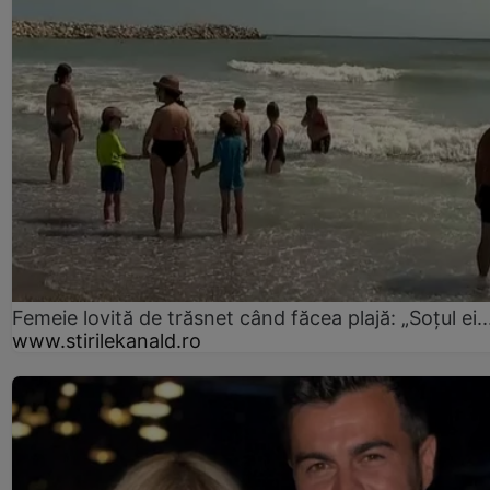
Femeie lovită de trăsnet când făcea plajă: „Soțul ei..
www.stirilekanald.ro