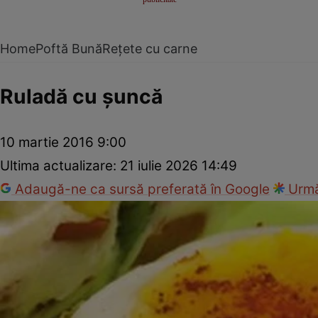
Home
Poftă Bună
Rețete cu carne
Ruladă cu şuncă
10 martie 2016 9:00
Ultima actualizare:
21 iulie 2026 14:49
Adaugă-ne ca sursă preferată în Google
Urmă