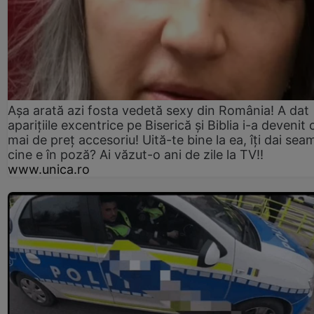
Așa arată azi fosta vedetă sexy din România! A dat
aparițiile excentrice pe Biserică și Biblia i-a devenit 
mai de preț accesoriu! Uită-te bine la ea, îți dai sea
cine e în poză? Ai văzut-o ani de zile la TV!!
www.unica.ro