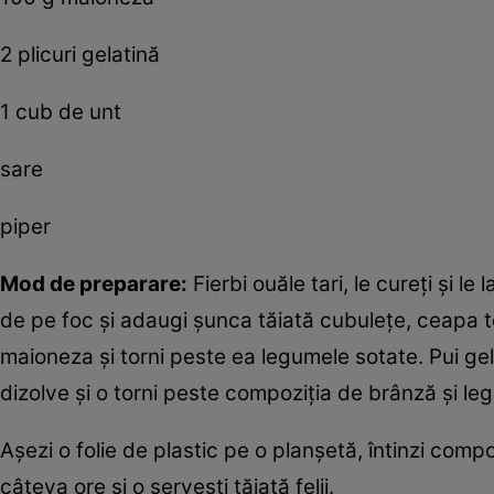
2 plicuri gelatină
1 cub de unt
sare
piper
Mod de preparare:
Fierbi ouăle tari, le cureţi şi le
de pe foc şi adaugi şunca tăiată cubuleţe, ceapa to
maioneza şi torni peste ea legumele sotate. Pui gel
dizolve şi o torni peste compoziţia de brânză şi l
Aşezi o folie de plastic pe o planşetă, întinzi compoz
câteva ore şi o serveşti tăiată felii.