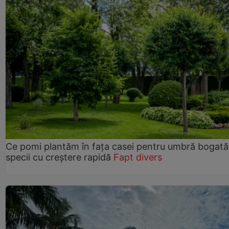
Ce pomi plantăm în fața casei pentru umbră bogată
specii cu creștere rapidă
Fapt divers