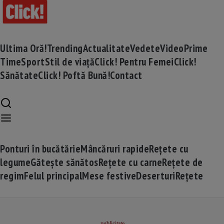
Ultima Oră!
Trending
Actualitate
Vedete
Video
Prime
Time
Sport
Stil de viață
Click! Pentru Femei
Click!
Sănătate
Click! Poftă Bună!
Contact
Ponturi în bucătărie
Mâncăruri rapide
Rețete cu
legume
Gătește sănătos
Rețete cu carne
Rețete de
regim
Felul principal
Mese festive
Deserturi
Rețete