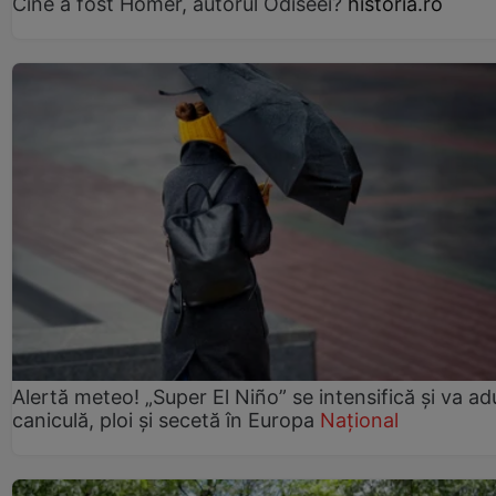
Cine a fost Homer, autorul Odiseei?
historia.ro
Alertă meteo! „Super El Niño” se intensifică și va a
caniculă, ploi și secetă în Europa
Național