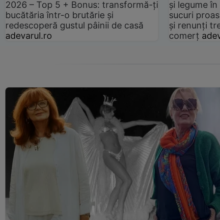
2026 – Top 5 + Bonus: transformă-ți
și legume în
bucătăria într-o brutărie și
sucuri proas
redescoperă gustul pâinii de casă
și renunți tr
adevarul.ro
comerț
adev