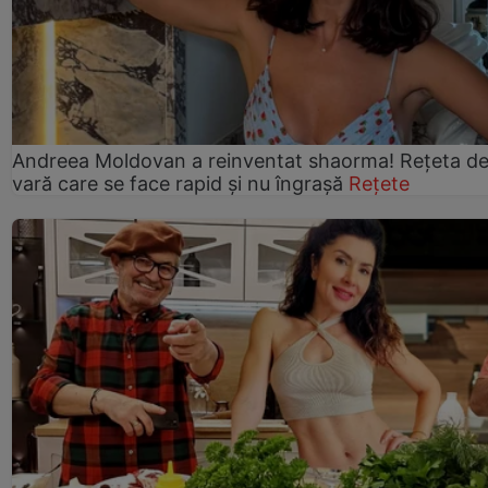
Andreea Moldovan a reinventat shaorma! Rețeta d
vară care se face rapid și nu îngrașă
Rețete