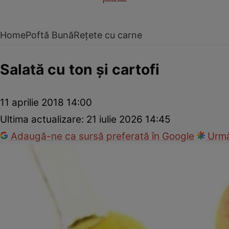
Home
Poftă Bună
Rețete cu carne
Salată cu ton şi cartofi
11 aprilie 2018 14:00
Ultima actualizare:
21 iulie 2026 14:45
Adaugă-ne ca sursă preferată în Google
Urmă