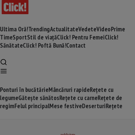
Ultima Oră!
Trending
Actualitate
Vedete
Video
Prime
Time
Sport
Stil de viață
Click! Pentru Femei
Click!
Sănătate
Click! Poftă Bună!
Contact
Ponturi în bucătărie
Mâncăruri rapide
Rețete cu
legume
Gătește sănătos
Rețete cu carne
Rețete de
regim
Felul principal
Mese festive
Deserturi
Rețete