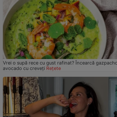
Vrei o supă rece cu gust rafinat? Încearcă gazpach
avocado cu creveți
Rețete