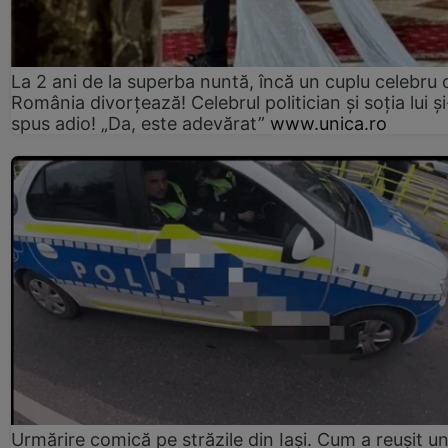
La 2 ani de la superba nuntă, încă un cuplu celebru 
România divorțează! Celebrul politician și soția lui ș
spus adio! „Da, este adevărat”
www.unica.ro
Urmărire comică pe străzile din Iași. Cum a reușit u