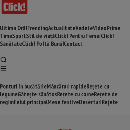
Ultima Oră!
Trending
Actualitate
Vedete
Video
Prime
Time
Sport
Stil de viață
Click! Pentru Femei
Click!
Sănătate
Click! Poftă Bună!
Contact
Ponturi în bucătărie
Mâncăruri rapide
Rețete cu
legume
Gătește sănătos
Rețete cu carne
Rețete de
regim
Felul principal
Mese festive
Deserturi
Rețete