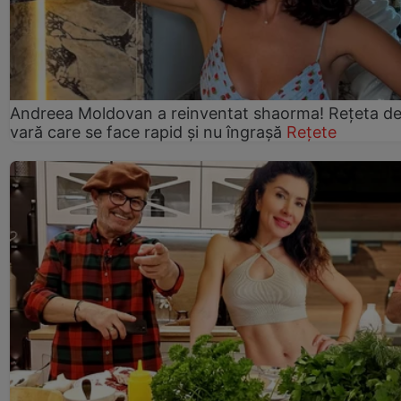
Andreea Moldovan a reinventat shaorma! Rețeta d
vară care se face rapid și nu îngrașă
Rețete