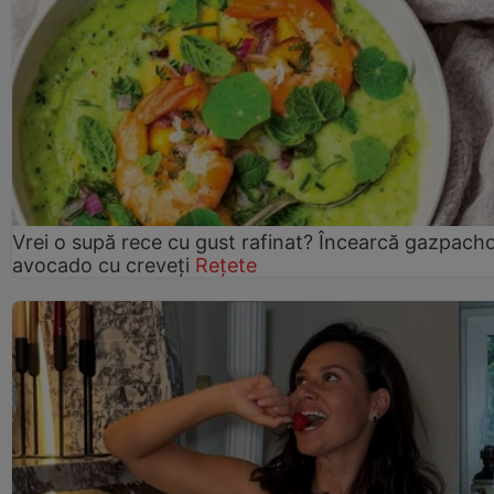
Vrei o supă rece cu gust rafinat? Încearcă gazpach
avocado cu creveți
Rețete