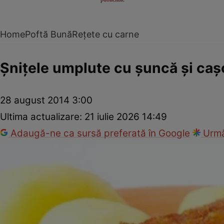
Home
Poftă Bună
Rețete cu carne
Şniţele umplute cu şuncă şi caş
28 august 2014 3:00
Ultima actualizare:
21 iulie 2026 14:49
Adaugă-ne ca sursă preferată în Google
Urmă