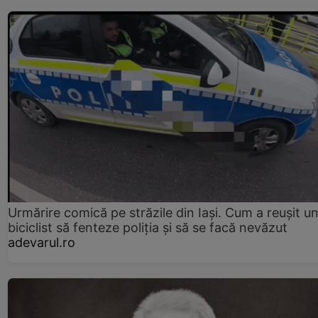
Urmărire comică pe străzile din Iași. Cum a reușit u
biciclist să fenteze poliția și să se facă nevăzut
adevarul.ro