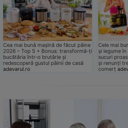
Cea mai bună mașină de făcut pâine
Cele mai bu
2026 – Top 5 + Bonus: transformă-ți
și legume în
bucătăria într-o brutărie și
sucuri proas
redescoperă gustul pâinii de casă
și renunți tr
adevarul.ro
comerț
adev