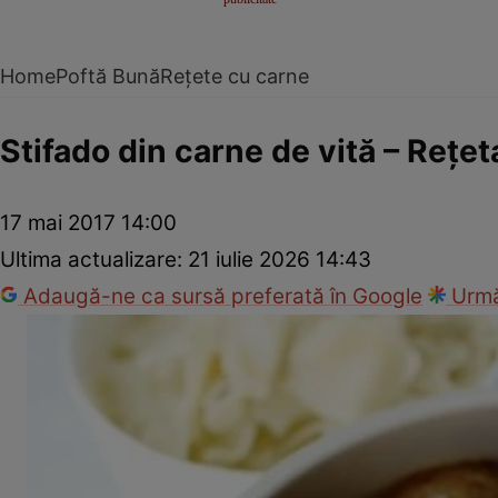
Home
Poftă Bună
Rețete cu carne
Stifado din carne de vită – Reţet
17 mai 2017 14:00
Ultima actualizare:
21 iulie 2026 14:43
Adaugă-ne ca sursă preferată în Google
Urmă