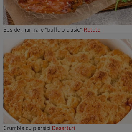
Sos de marinare "buffalo clasic"
Rețete
Crumble cu piersici
Deserturi