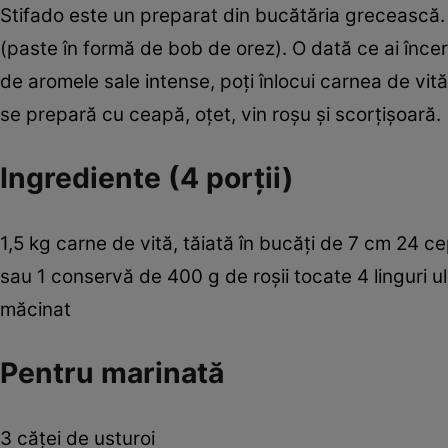
Stifado este un preparat din bucătăria grecească. 
(paste în formă de bob de orez). O dată ce ai înc
de aromele sale intense, poţi înlocui carnea de vit
se prepară cu ceapă, oţet, vin roşu şi scorţişoară.
Ingrediente (4 porţii)
1,5 kg carne de vită, tăiată în bucăţi de 7 cm 24 c
sau 1 conservă de 400 g de roşii tocate 4 linguri u
măcinat
Pentru marinată
3 căţei de usturoi