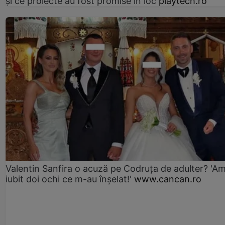
și ce proiecte au fost promise în loc
playtech.ro
Valentin Sanfira o acuză pe Codruța de adulter? 'A
iubit doi ochi ce m-au înșelat!'
www.cancan.ro