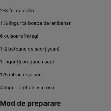
2-3 foi de dafin
1 ½ linguriţă boabe de ienibahar
6 cuişoare întregi
1-2 batoane de scorţişoară
1 linguriţă oregano uscat
125 ml vin roşu sec
4 linguri oţet din vin roşu
Mod de preparare