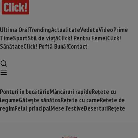
Ultima Oră!
Trending
Actualitate
Vedete
Video
Prime
Time
Sport
Stil de viață
Click! Pentru Femei
Click!
Sănătate
Click! Poftă Bună!
Contact
Ponturi în bucătărie
Mâncăruri rapide
Rețete cu
legume
Gătește sănătos
Rețete cu carne
Rețete de
regim
Felul principal
Mese festive
Deserturi
Rețete