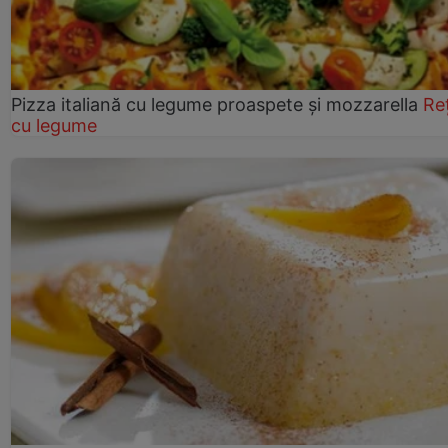
Pizza italiană cu legume proaspete și mozzarella
Re
cu legume