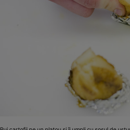
Pui cartofii pe un platou şi îi umpli cu sosul de us