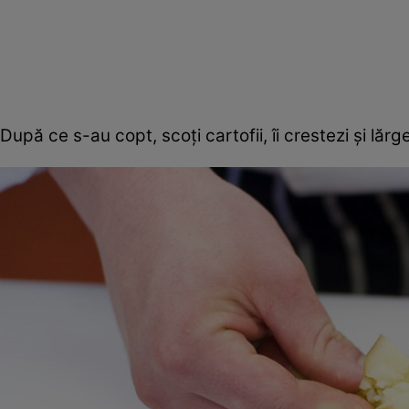
După ce s-au copt, scoţi cartofii, îi crestezi şi lărg