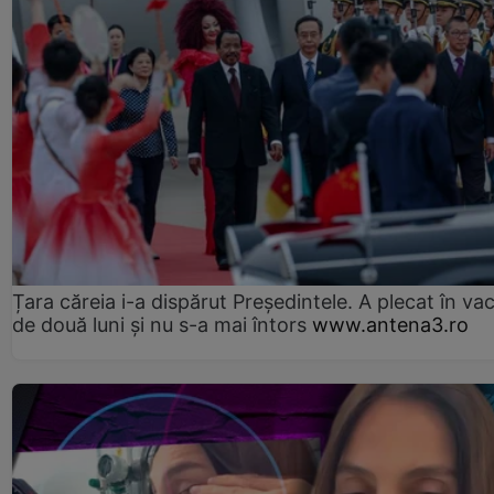
Țara căreia i-a dispărut Președintele. A plecat în va
de două luni și nu s-a mai întors
www.antena3.ro