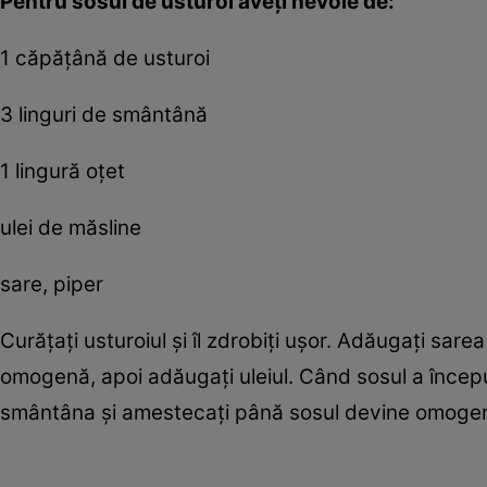
Pentru sosul de usturoi aveţi nevoie de:
1 căpăţână de usturoi
3 linguri de smântână
1 lingură oţet
ulei de măsline
sare, piper
Curăţaţi usturoiul şi îl zdrobiţi uşor. Adăugaţi sare
omogenă, apoi adăugaţi uleiul. Când sosul a început
smântâna şi amestecaţi până sosul devine omoge