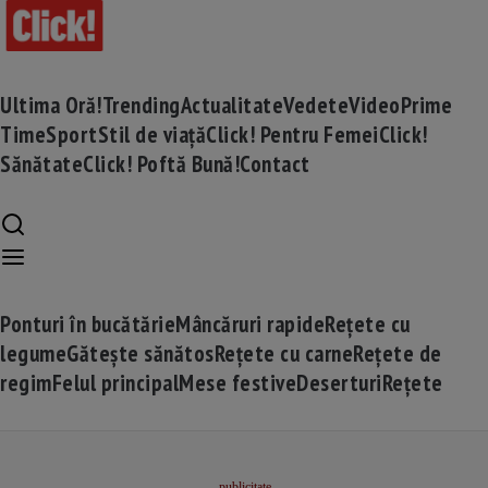
Ultima Oră!
Trending
Actualitate
Vedete
Video
Prime
Time
Sport
Stil de viață
Click! Pentru Femei
Click!
Sănătate
Click! Poftă Bună!
Contact
Ponturi în bucătărie
Mâncăruri rapide
Rețete cu
legume
Gătește sănătos
Rețete cu carne
Rețete de
regim
Felul principal
Mese festive
Deserturi
Rețete