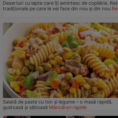
Deserturi cu lapte care îți amintesc de copilărie. Reț
tradiționale pe care le vei face din nou și din nou
Re
Salată de paste cu ton și legume – o masă rapidă,
gustoasă și sățioasă
Mâncăruri rapide