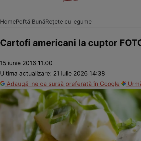
Home
Poftă Bună
Rețete cu legume
Cartofi americani la cuptor FOT
15 iunie 2016 11:00
Ultima actualizare:
21 iulie 2026 14:38
Adaugă-ne ca sursă preferată în Google
Urmă