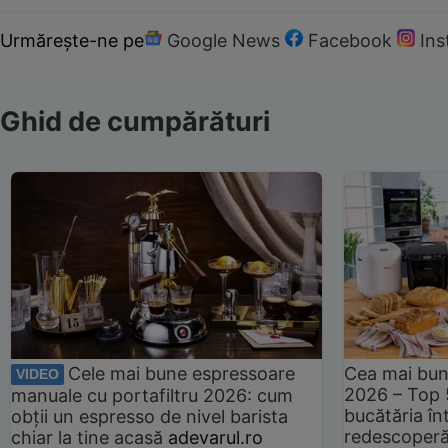
Urmărește-ne pe
Google News
Facebook
In
Ghid de cumpărături
Cele mai bune espressoare
Cea mai bun
VIDEO
2026 – Top 
manuale cu portafiltru 2026: cum
bucătăria înt
obții un espresso de nivel barista
redescoperă 
chiar la tine acasă
adevarul.ro