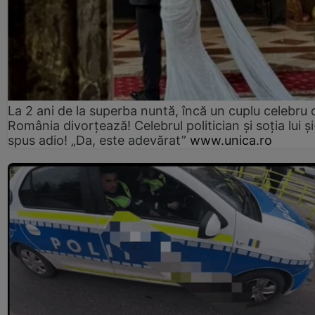
La 2 ani de la superba nuntă, încă un cuplu celebru 
România divorțează! Celebrul politician și soția lui ș
spus adio! „Da, este adevărat”
www.unica.ro