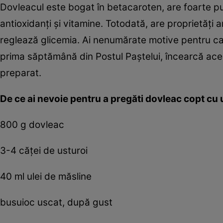
Dovleacul este bogat în betacaroten, are foarte puţ
antioxidanţi şi vitamine. Totodată, are proprietăţi a
reglează glicemia. Ai nenumărate motive pentru care 
prima săptămână din Postul Paştelui, încearcă ace
preparat.
De ce ai nevoie pentru a pregăti dovleac copt cu 
800 g dovleac
3-4 căţei de usturoi
40 ml ulei de măsline
busuioc uscat, după gust