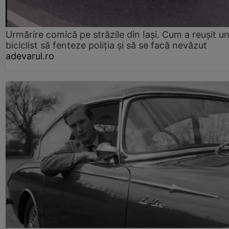
Urmărire comică pe străzile din Iași. Cum a reușit u
biciclist să fenteze poliția și să se facă nevăzut
adevarul.ro