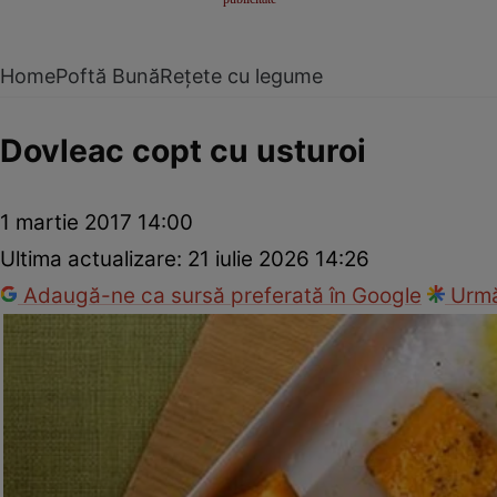
Home
Poftă Bună
Rețete cu legume
Dovleac copt cu usturoi
1 martie 2017 14:00
Ultima actualizare:
21 iulie 2026 14:26
Adaugă-ne ca sursă preferată în Google
Urmă