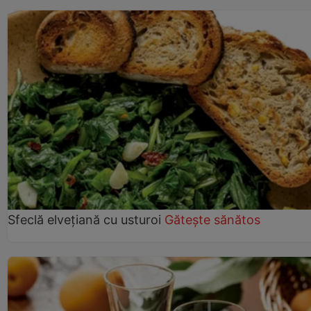
Sfeclă elvețiană cu usturoi
Gătește sănătos