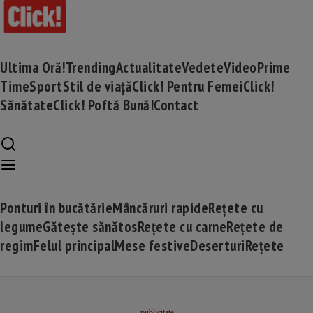
Ultima Oră!
Trending
Actualitate
Vedete
Video
Prime
Time
Sport
Stil de viață
Click! Pentru Femei
Click!
Sănătate
Click! Poftă Bună!
Contact
Ponturi în bucătărie
Mâncăruri rapide
Rețete cu
legume
Gătește sănătos
Rețete cu carne
Rețete de
regim
Felul principal
Mese festive
Deserturi
Rețete