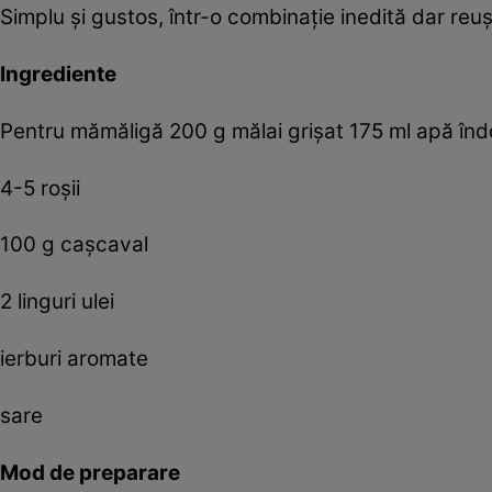
Simplu şi gustos, într-o combinaţie inedită dar reuş
Ingrediente
Pentru mămăligă 200 g mălai grişat 175 ml apă îndoi
4-5 roşii
100 g caşcaval
2 linguri ulei
ierburi aromate
sare
Mod de preparare