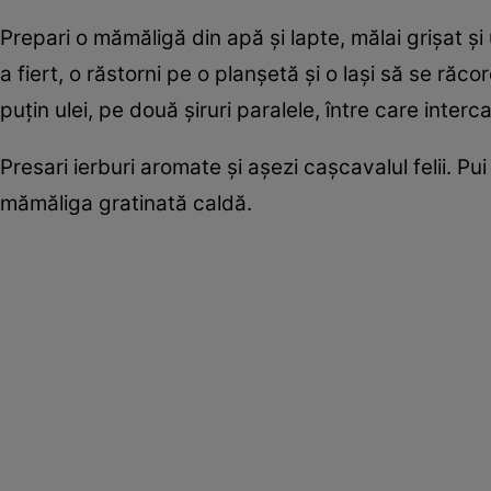
Prepari o mămăligă din apă şi lapte, mălai grişat şi
a fiert, o răstorni pe o planşetă şi o laşi să se răc
puţin ulei, pe două şiruri paralele, între care intercale
Presari ierburi aromate şi aşezi caşcavalul felii. 
mămăliga gratinată caldă.