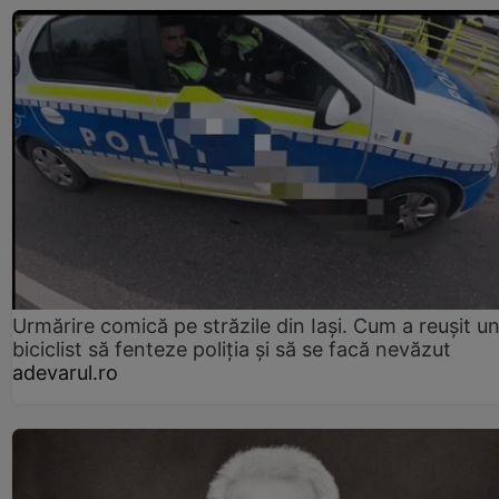
Urmărire comică pe străzile din Iași. Cum a reușit u
biciclist să fenteze poliția și să se facă nevăzut
adevarul.ro