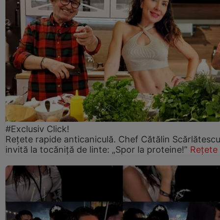
#Exclusiv Click!
Rețete rapide anticaniculă. Chef Cătălin Scărlătesc
invită la tocăniță de linte: „Spor la proteine!”
Rețete