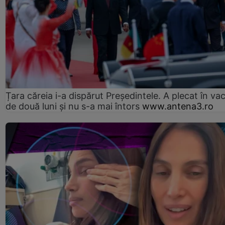
Țara căreia i-a dispărut Președintele. A plecat în va
de două luni și nu s-a mai întors
www.antena3.ro