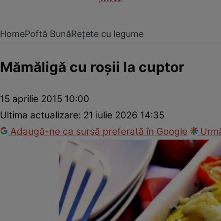
Home
Poftă Bună
Rețete cu legume
Mămăligă cu roşii la cuptor
15 aprilie 2015 10:00
Ultima actualizare:
21 iulie 2026 14:35
Adaugă-ne ca sursă preferată în Google
Urmă