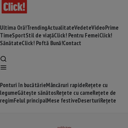
Ultima Oră!
Trending
Actualitate
Vedete
Video
Prime
Time
Sport
Stil de viață
Click! Pentru Femei
Click!
Sănătate
Click! Poftă Bună!
Contact
Ponturi în bucătărie
Mâncăruri rapide
Rețete cu
legume
Gătește sănătos
Rețete cu carne
Rețete de
regim
Felul principal
Mese festive
Deserturi
Rețete