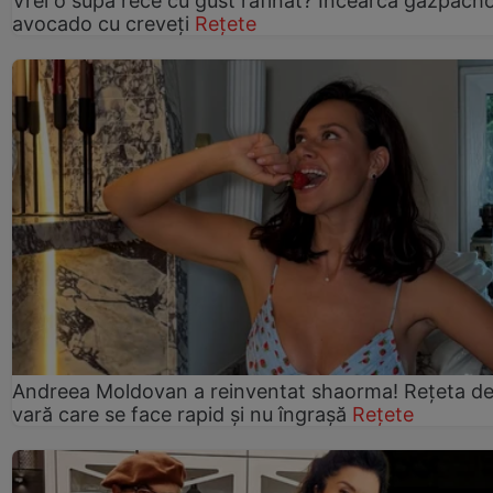
Vrei o supă rece cu gust rafinat? Încearcă gazpach
avocado cu creveți
Rețete
Andreea Moldovan a reinventat shaorma! Rețeta d
vară care se face rapid și nu îngrașă
Rețete