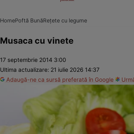
Home
Poftă Bună
Rețete cu legume
Musaca cu vinete
17 septembrie 2014 3:00
Ultima actualizare:
21 iulie 2026 14:37
Adaugă-ne ca sursă preferată în Google
Urmă