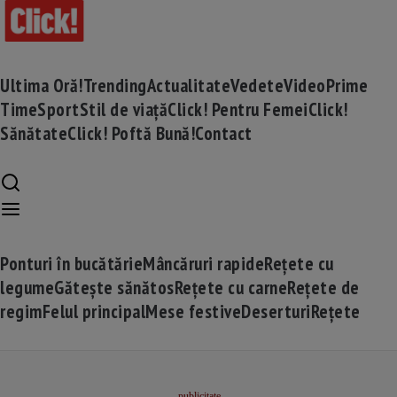
Ultima Oră!
Trending
Actualitate
Vedete
Video
Prime
Time
Sport
Stil de viață
Click! Pentru Femei
Click!
Sănătate
Click! Poftă Bună!
Contact
Ponturi în bucătărie
Mâncăruri rapide
Rețete cu
legume
Gătește sănătos
Rețete cu carne
Rețete de
regim
Felul principal
Mese festive
Deserturi
Rețete