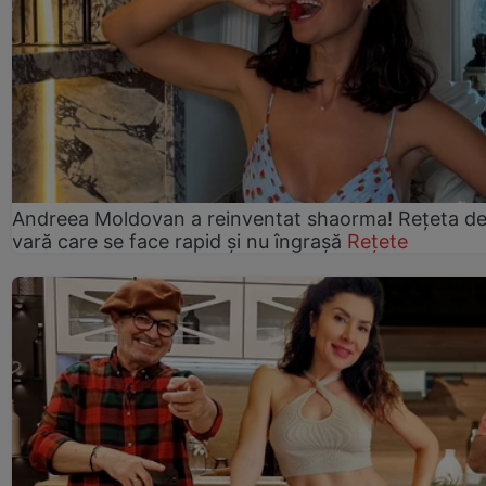
Andreea Moldovan a reinventat shaorma! Rețeta d
vară care se face rapid și nu îngrașă
Rețete