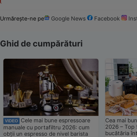
Urmărește-ne pe
Google News
Facebook
In
Ghid de cumpărături
Cele mai bune espressoare
Cea mai bun
VIDEO
2026 – Top 
manuale cu portafiltru 2026: cum
bucătăria înt
obții un espresso de nivel barista