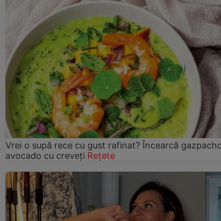
Vrei o supă rece cu gust rafinat? Încearcă gazpach
avocado cu creveți
Rețete