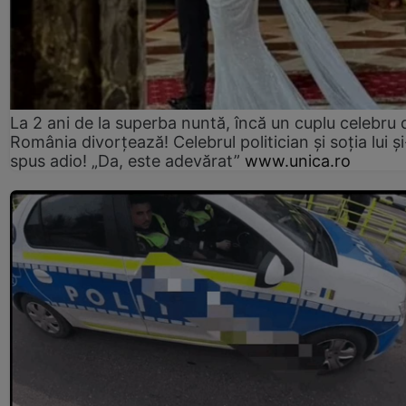
La 2 ani de la superba nuntă, încă un cuplu celebru 
România divorțează! Celebrul politician și soția lui ș
spus adio! „Da, este adevărat”
www.unica.ro