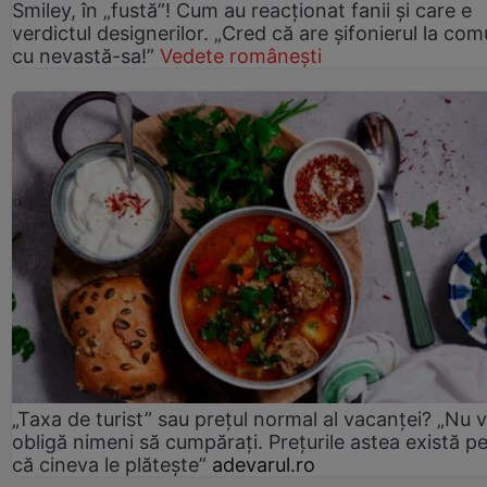
Smiley, în „fustă”! Cum au reacționat fanii și care e
verdictul designerilor. „Cred că are șifonierul la co
cu nevastă-sa!”
Vedete românești
„Taxa de turist” sau prețul normal al vacanței? „Nu 
obligă nimeni să cumpărați. Prețurile astea există p
că cineva le plătește”
adevarul.ro