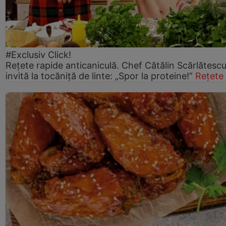
#Exclusiv Click!
Rețete rapide anticaniculă. Chef Cătălin Scărlătesc
invită la tocăniță de linte: „Spor la proteine!”
Rețete