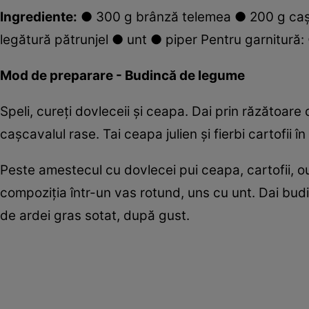
Ingrediente:
● 300 g brânză telemea ● 200 g caşca
legătură pătrunjel ● unt ● piper Pentru garnitură:
Mod de preparare - Budincă de legume
Speli, cureţi dovleceii şi ceapa. Dai prin răzătoare
caşcavalul rase. Tai ceapa julien şi fierbi cartofii în 
Peste amestecul cu dovlecei pui ceapa, cartofii, ouă
compoziţia într-un vas rotund, uns cu unt. Dai budi
de ardei gras sotat, după gust.