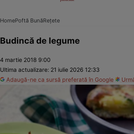
Home
Poftă Bună
Rețete
Budincă de legume
4 martie 2018 9:00
Ultima actualizare:
21 iulie 2026 12:33
Adaugă-ne ca sursă preferată în Google
Urmă