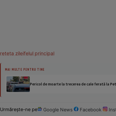
reteta zilei
felul principal
MAI MULTE PENTRU TINE
Pericol de moarte la trecerea de cale ferată la Pet
Urmărește-ne pe
Google News
Facebook
In