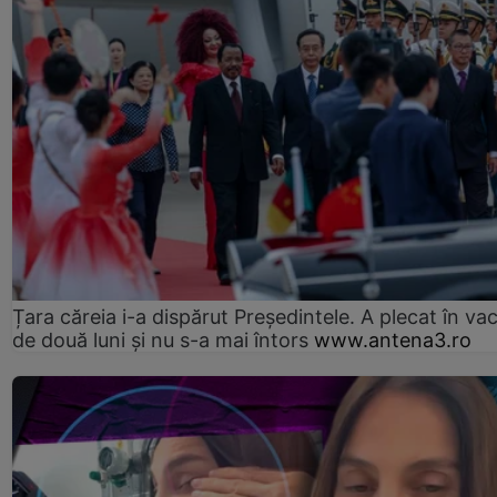
Țara căreia i-a dispărut Președintele. A plecat în va
de două luni și nu s-a mai întors
www.antena3.ro