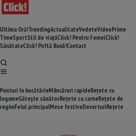
Ultima Oră!
Trending
Actualitate
Vedete
Video
Prime
Time
Sport
Stil de viață
Click! Pentru Femei
Click!
Sănătate
Click! Poftă Bună!
Contact
Ponturi în bucătărie
Mâncăruri rapide
Rețete cu
legume
Gătește sănătos
Rețete cu carne
Rețete de
regim
Felul principal
Mese festive
Deserturi
Rețete