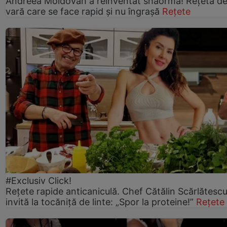
Andreea Moldovan a reinventat shaorma! Rețeta d
vară care se face rapid și nu îngrașă
Rețete
#Exclusiv Click!
Rețete rapide anticaniculă. Chef Cătălin Scărlătesc
invită la tocăniță de linte: „Spor la proteine!”
Rețete