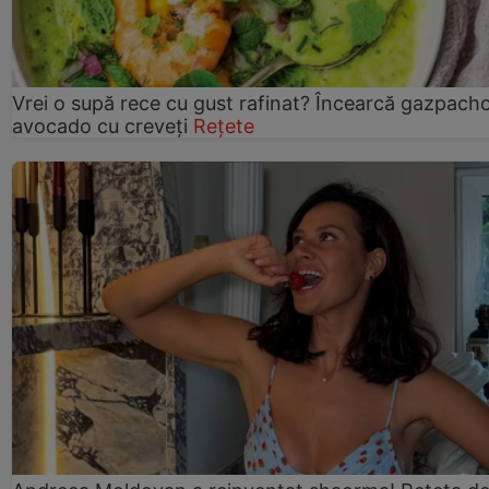
Vrei o supă rece cu gust rafinat? Încearcă gazpach
avocado cu creveți
Rețete