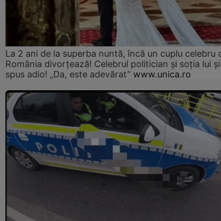
La 2 ani de la superba nuntă, încă un cuplu celebru 
România divorțează! Celebrul politician și soția lui ș
spus adio! „Da, este adevărat”
www.unica.ro