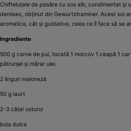
Chifteluţele de pasăre cu sos alb, condimentat şi 
demisec, obţinut din Gewurtztraminer. Acest soi ar
aromatice, cât şi gustative, ceea ce îl face să se 
Ingrediente
500 g carne de pui, tocată 1 morcov 1 ceapă 1 cartof
pătrunjel şi mărar ulei
2 linguri maioneză
50 g iaurt
2-3 căţei usturoi
boia dulce