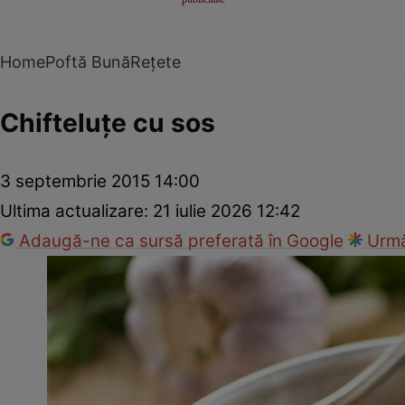
Home
Poftă Bună
Rețete
Chifteluţe cu sos
3 septembrie 2015 14:00
Ultima actualizare:
21 iulie 2026 12:42
Adaugă-ne ca sursă preferată în Google
Urmă