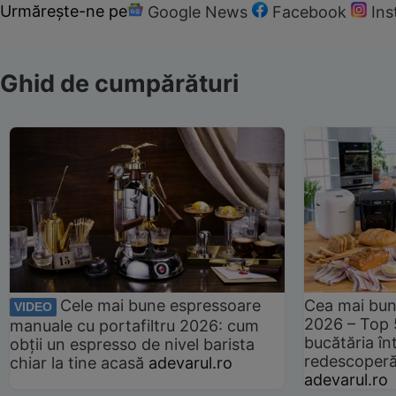
Urmărește-ne pe
Google News
Facebook
In
Ghid de cumpărături
Cele mai bune espressoare
Cea mai bun
VIDEO
2026 – Top 
manuale cu portafiltru 2026: cum
bucătăria înt
obții un espresso de nivel barista
redescoperă 
chiar la tine acasă
adevarul.ro
adevarul.ro