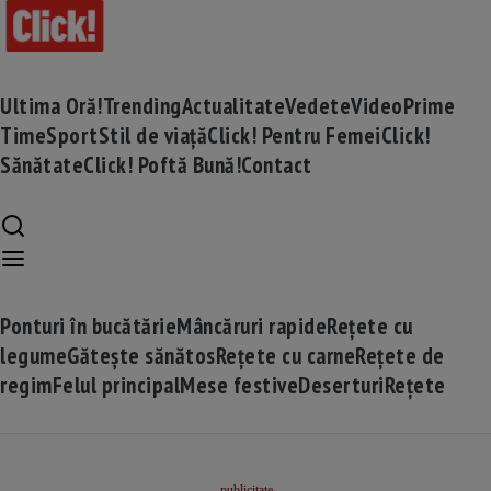
Ultima Oră!
Trending
Actualitate
Vedete
Video
Prime
Time
Sport
Stil de viață
Click! Pentru Femei
Click!
Sănătate
Click! Poftă Bună!
Contact
Ponturi în bucătărie
Mâncăruri rapide
Rețete cu
legume
Gătește sănătos
Rețete cu carne
Rețete de
regim
Felul principal
Mese festive
Deserturi
Rețete