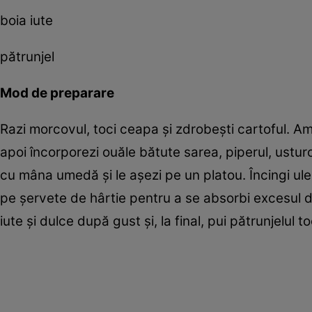
boia iute
pătrunjel
Mod de preparare
Razi morcovul, toci ceapa şi zdrobeşti cartoful. 
apoi încorporezi ouăle bătute sarea, piperul, usturo
cu mâna umedă şi le aşezi pe un platou. Încingi ulei
pe şervete de hârtie pentru a se absorbi excesul de 
iute şi dulce după gust şi, la final, pui pătrunjelul t