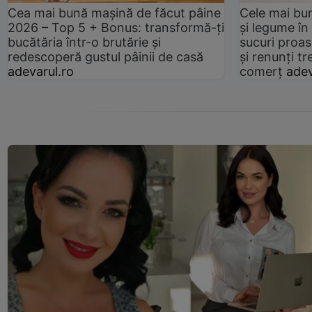
Cea mai bună mașină de făcut pâine
Cele mai bu
2026 – Top 5 + Bonus: transformă-ți
și legume în
bucătăria într-o brutărie și
sucuri proas
redescoperă gustul pâinii de casă
și renunți tr
adevarul.ro
comerț
adev