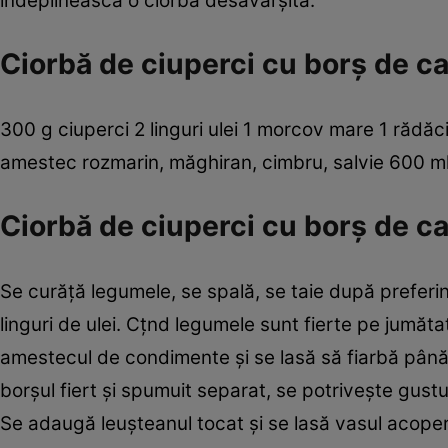
îndeplinească o ciorbă desăvârşită.
Ciorbă de ciuperci cu borş de ca
300 g ciuperci 2 linguri ulei 1 morcov mare 1 rădăcin
amestec rozmarin, măghiran, cimbru, salvie 600 m
Ciorbă de ciuperci cu borş de c
Se curăţă legumele, se spală, se taie după preferinţ
linguri de ulei. Cţnd legumele sunt fierte pe jumătat
amestecul de condimente şi se lasă să fiarbă până
borşul fiert şi spumuit separat, se potriveşte gustul
Se adaugă leuşteanul tocat şi se lasă vasul acoperi