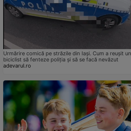
Urmărire comică pe străzile din Iași. Cum a reușit u
biciclist să fenteze poliția și să se facă nevăzut
adevarul.ro