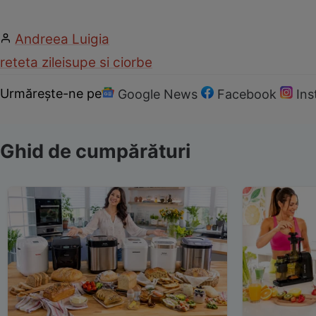
Andreea Luigia
reteta zilei
supe si ciorbe
Urmărește-ne pe
Google News
Facebook
In
Ghid de cumpărături