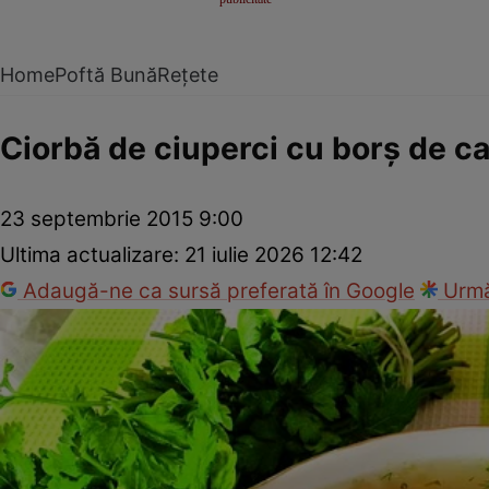
Home
Poftă Bună
Rețete
Ciorbă de ciuperci cu borş de c
23 septembrie 2015 9:00
Ultima actualizare:
21 iulie 2026 12:42
Adaugă-ne ca sursă preferată în Google
Urmă