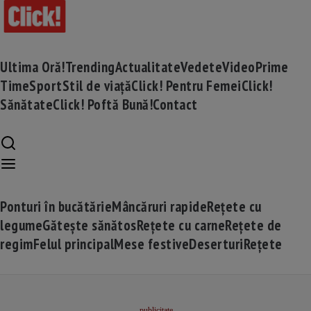
Ultima Oră!
Trending
Actualitate
Vedete
Video
Prime
Time
Sport
Stil de viață
Click! Pentru Femei
Click!
Sănătate
Click! Poftă Bună!
Contact
Ponturi în bucătărie
Mâncăruri rapide
Rețete cu
legume
Gătește sănătos
Rețete cu carne
Rețete de
regim
Felul principal
Mese festive
Deserturi
Rețete