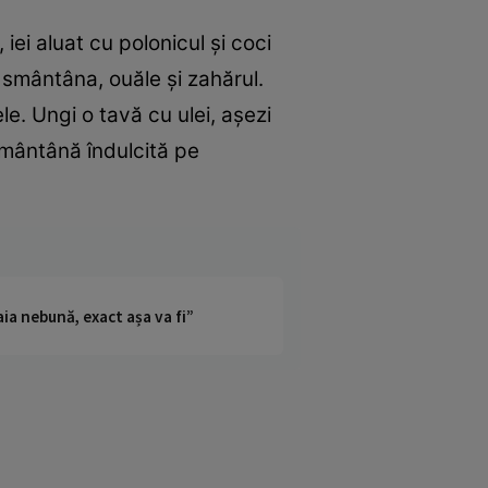
iei aluat cu polonicul şi coci
 smântâna, ouăle şi zahărul.
le. Ungi o tavă cu ulei, aşezi
 smântână îndulcită pe
ia nebună, exact așa va fi”