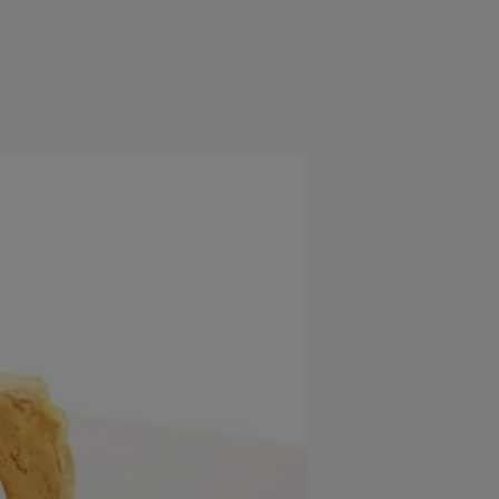
rincipal
Mese festive
Deserturi
Rețete