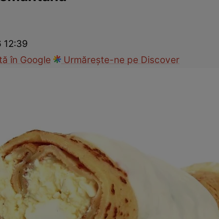
Gătește sănătos
Rețete cu carne
Rețete de regim
Felul p
6 12:39
ă în Google
Urmărește-ne pe Discover