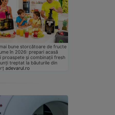
mai bune storcătoare de fructe
gume în 2026: prepari acasă
i proaspete și combinații fresh
unți treptat la băuturile din
rț
adevarul.ro