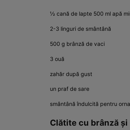
½ cană de lapte 500 ml apă mine
2-3 linguri de smântână
500 g brânză de vaci
3 ouă
zahăr după gust
un praf de sare
smântână îndulcită pentru orna
Clătite cu brânză ş