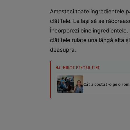
Amesteci toate ingredientele pân
clătitele. Le laşi să se răcore
Încorporezi bine ingredientele, 
clătitele rulate una lângă alta
deasupra.
MAI MULTE PENTRU TINE
Cât a costat-o pe o româ