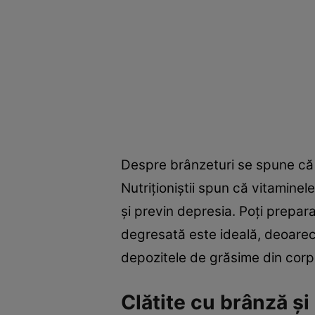
Despre brânzeturi se spune că e
Nutriţioniştii spun că vitamine
şi previn depresia. Poţi prepar
degresată este ideală, deoarece
depozitele de grăsime din corp
Clătite cu brânză şi