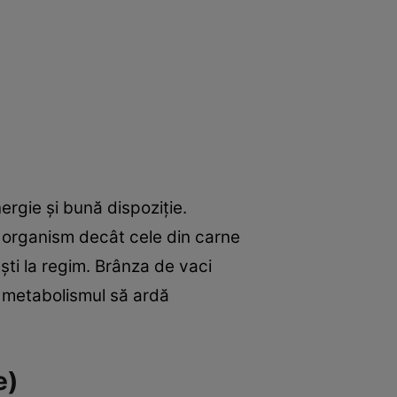
rgie şi bună dispoziţie.
în organism decât cele din carne
şti la regim. Brânza de vaci
ă metabolismul să ardă
e)