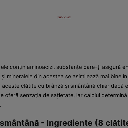
le conţin aminoacizi, substanţe care-ţi asigură ene
le şi mineralele din acestea se asimilează mai bine 
a aceste clătite cu brânză şi smântână chiar dacă e
 oferă senzaţia de saţietate, iar calciul determin
.
 smântână - Ingrediente (8 clătit