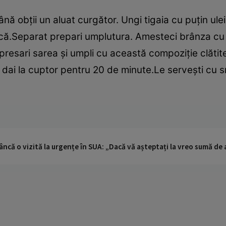
ă obţii un aluat curgător. Ungi tigaia cu puţin ulei, 
ască.Separat prepari umplutura. Amesteci brânza cu
presari sarea şi umpli cu această compoziţie clătite
 şi dai la cuptor pentru 20 de minute.Le serveşti cu
ncă o vizită la urgențe în SUA: „Dacă vă așteptați la vreo sumă de a