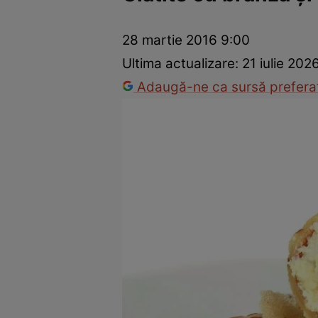
Ponturi în bucătărie
Mâncăruri rapide
Rețete cu legume
28 martie 2016 9:00
Ultima actualizare:
21 iulie 202
Adaugă-ne ca sursă preferat