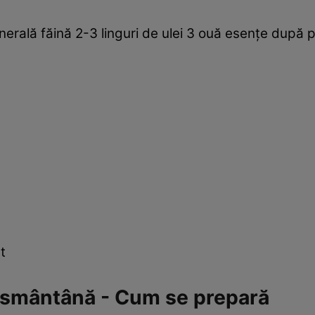
rală făină 2-3 linguri de ulei 3 ouă esenţe după p
t
i smântână - Cum se prepară