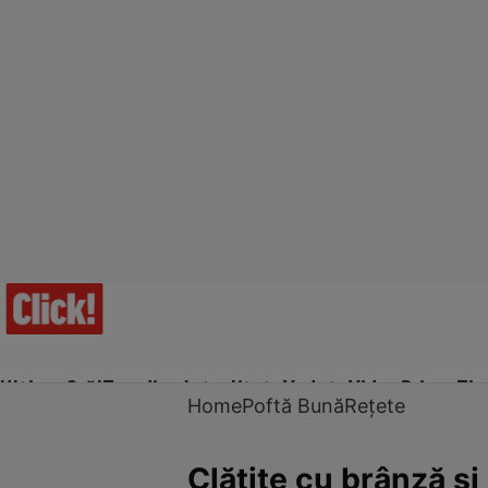
Ultima Oră!
Trending
Actualitate
Vedete
Video
Prime Ti
Home
Poftă Bună
Rețete
Clătite cu brânză ş