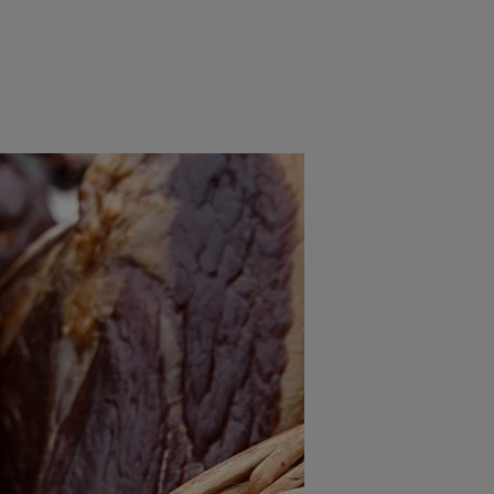
rincipal
Mese festive
Deserturi
Rețete