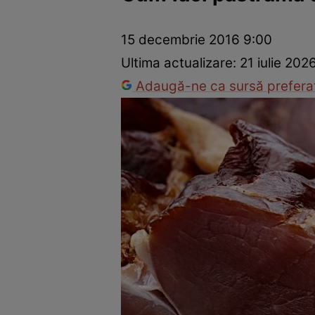
Ponturi în bucătărie
Mâncăruri rapide
Rețete cu legume
15 decembrie 2016 9:00
Ultima actualizare:
21 iulie 202
Adaugă-ne ca sursă preferat