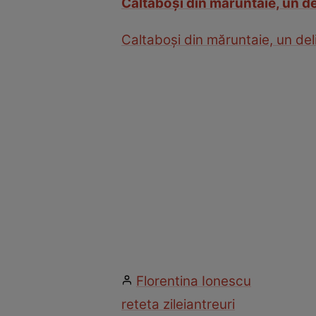
Caltaboşi din măruntaie, un de
Caltaboşi din măruntaie, un del
Florentina Ionescu
reteta zilei
antreuri