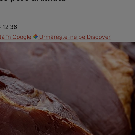
Gătește sănătos
Rețete cu carne
Rețete de regim
Felul p
6 12:36
ă în Google
Urmărește-ne pe Discover