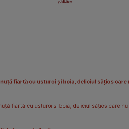
ţă fiartă cu usturoi şi boia, deliciul săţios care
ă fiartă cu usturoi şi boia, deliciul săţios care n