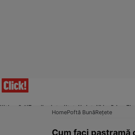
Ultima Oră!
Trending
Actualitate
Vedete
Video
Prime Ti
Home
Poftă Bună
Rețete
Cum faci pastramă 