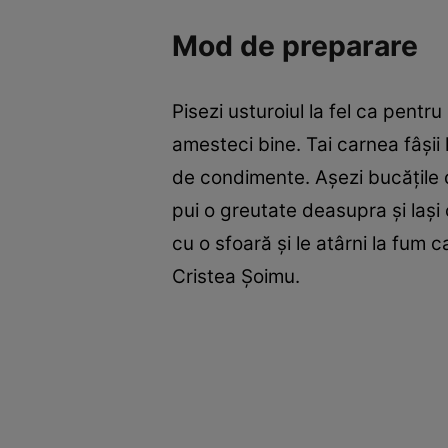
Mod de preparare
Pisezi usturoiul la fel ca pentru
amesteci bine. Tai carnea fâşii
de condimente. Aşezi bucăţile 
pui o greutate deasupra şi laşi
cu o sfoară şi le atârni la fum c
Cristea Şoimu.