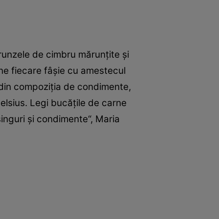
 frunzele de cimbru mărunţite şi
ine fiecare fâşie cu amestecul
 din compoziţia de condimente,
elsius. Legi bucăţile de carne
ssinguri şi condimente“, Maria