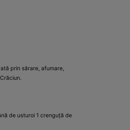
ată prin sărare, afumare,
 Crăciun.
ţână de usturoi 1 crenguţă de