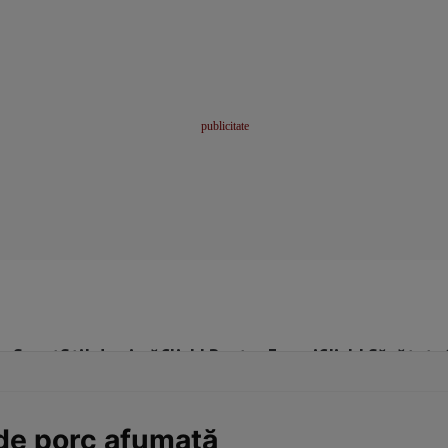
me
Sport
Stil de viață
Click! Pentru Femei
Click! Sănătate
de porc afumată