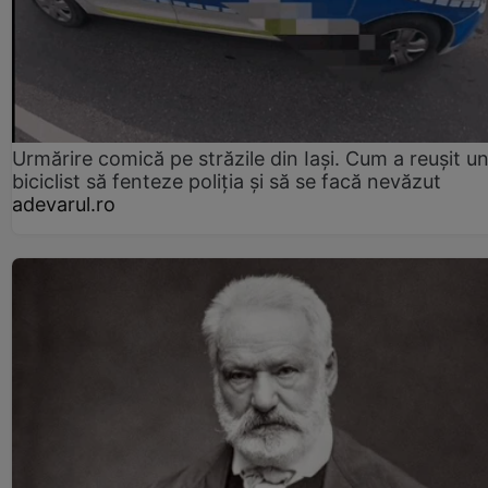
Urmărire comică pe străzile din Iași. Cum a reușit u
biciclist să fenteze poliția și să se facă nevăzut
adevarul.ro