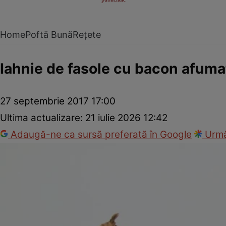
Home
Poftă Bună
Rețete
Iahnie de fasole cu bacon afuma
27 septembrie 2017 17:00
Ultima actualizare:
21 iulie 2026 12:42
Adaugă-ne ca sursă preferată în Google
Urmă