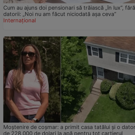
Cum au ajuns doi pensionari să trăiască „în lux”, făr
datorii: „Noi nu am făcut niciodată așa ceva”
Internațional
Moștenire de coșmar: a primit casa tatălui și o dator
de 228.000 de dolari la apă pentru tot cartierul