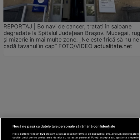
REPORTAJ | Bolnavi de cancer, tratați în saloane
degradate la Spitalul Județean Brașov. Mucegai, ru
și mizerie în mai multe zone: „Ne este frică să nu ne
cadă tavanul în cap” FOTO/VIDEO
actualitate.net
Nouă ne pasă ca datele tale personale să rămână confidențiale
Noi și partenerii noștri
606
stocăm și/sau accesăm informații pe dispozitivul dvs., precum identificatorii
cookie unici pentru prelucrarea datelor cu caracter personal. Puteți accepta sau gestiona alegerile