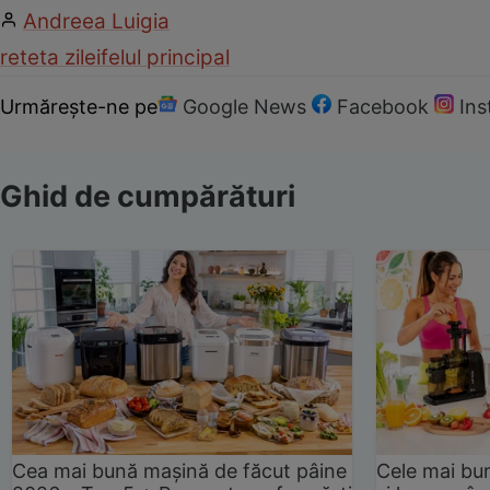
Andreea Luigia
reteta zilei
felul principal
Urmărește-ne pe
Google News
Facebook
In
Ghid de cumpărături
Cea mai bună mașină de făcut pâine
Cele mai bu