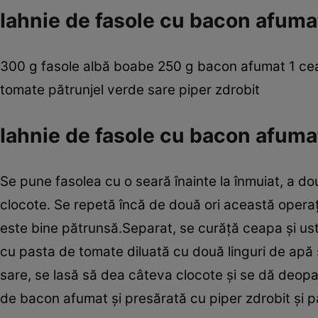
Iahnie de fasole cu bacon afuma
300 g fasole albă boabe 250 g bacon afumat 1 ceapă 
tomate pătrunjel verde sare piper zdrobit
Iahnie de fasole cu bacon afuma
Se pune fasolea cu o seară înainte la înmuiat, a do
clocote. Se repetă încă de două ori această operaţi
este bine pătrunsă.Separat, se curăţă ceapa şi ustur
cu pasta de tomate dilua­tă cu două linguri de apă 
sare, se lasă să dea câteva clocote şi se dă deopa
de bacon afumat şi presărată cu piper zdrobit şi pă