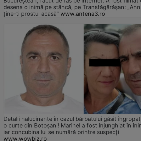
Bucureștean, făcut de râs pe internet: A fost filmat
desena o inimă pe stâncă, pe Transfăgărășan: „Ann
ține-ți prostul acasă”
www.antena3.ro
Detalii halucinante în cazul bărbatului găsit îngropat
o curte din Botoșani! Marinel a fost înjunghiat în ini
iar concubina lui se numără printre suspecți
www.wowbiz.ro