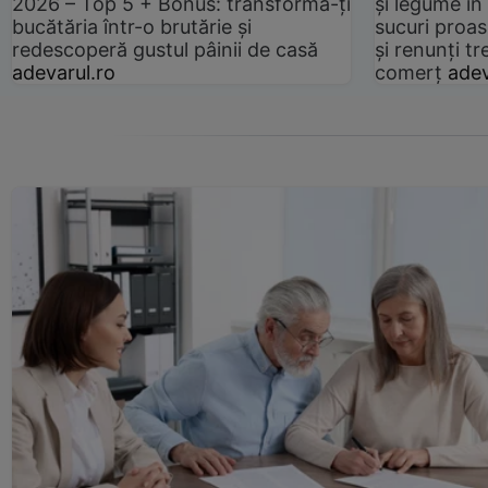
2026 – Top 5 + Bonus: transformă-ți
și legume în
bucătăria într-o brutărie și
sucuri proas
redescoperă gustul pâinii de casă
și renunți tr
adevarul.ro
comerț
adev