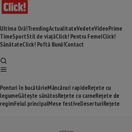
Ultima Oră!
Trending
Actualitate
Vedete
Video
Prime
Time
Sport
Stil de viață
Click! Pentru Femei
Click!
Sănătate
Click! Poftă Bună!
Contact
Ponturi în bucătărie
Mâncăruri rapide
Rețete cu
legume
Gătește sănătos
Rețete cu carne
Rețete de
regim
Felul principal
Mese festive
Deserturi
Rețete