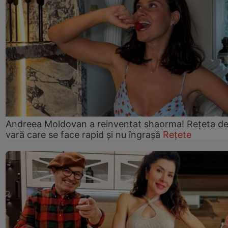
Andreea Moldovan a reinventat shaorma! Rețeta d
vară care se face rapid și nu îngrașă
Rețete