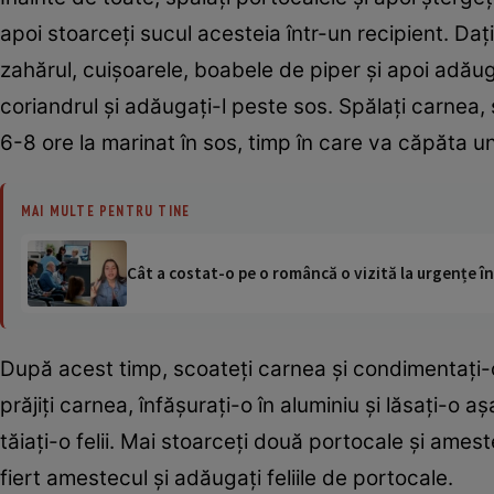
apoi stoarceţi sucul acesteia într-un recipient. Daţ
zahărul, cuişoarele, boabele de piper şi apoi adăuga
coriandrul şi adăugaţi-l peste sos. Spălaţi carnea, ş
6-8 ore la marinat în sos, timp în care va căpăta u
MAI MULTE PENTRU TINE
Cât a costat-o pe o româncă o vizită la urgențe în
După acest timp, scoateţi carnea şi condimentaţi-o.
prăjiţi carnea, înfăşuraţi-o în aluminiu şi lăsaţi-o a
tăiaţi-o felii. Mai stoarceţi două portocale şi ames
fiert amestecul şi adăugaţi feliile de portocale.