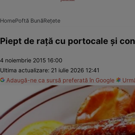
Home
Poftă Bună
Rețete
Piept de raţă cu portocale şi co
4 noiembrie 2015 16:00
Ultima actualizare:
21 iulie 2026 12:41
Adaugă-ne ca sursă preferată în Google
Urmă