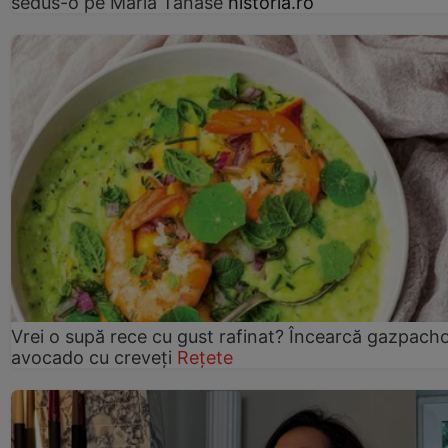
sedus-o pe Maria Tănase
historia.ro
Vrei o supă rece cu gust rafinat? Încearcă gazpach
avocado cu creveți
Rețete