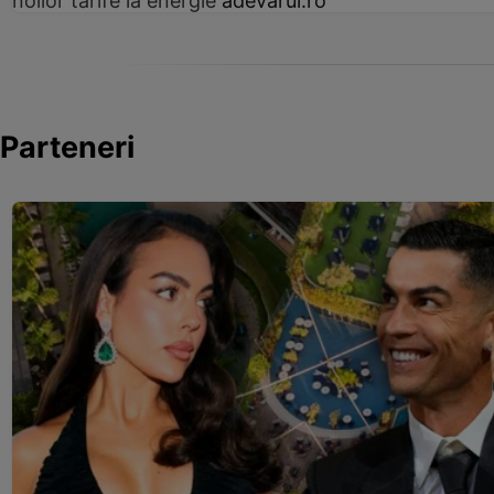
noilor tarife la energie
adevarul.ro
Parteneri