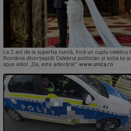
La 2 ani de la superba nuntă, încă un cuplu celebru 
România divorțează! Celebrul politician și soția lui ș
spus adio! „Da, este adevărat”
www.unica.ro