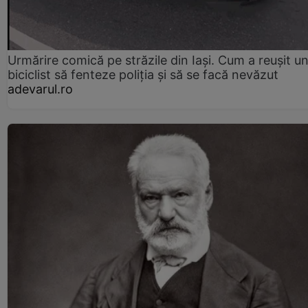
Urmărire comică pe străzile din Iași. Cum a reușit u
biciclist să fenteze poliția și să se facă nevăzut
adevarul.ro