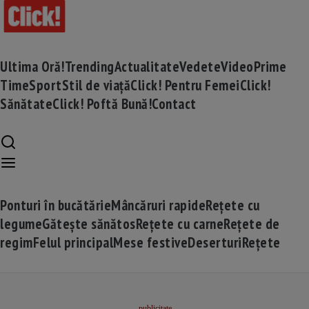
Ultima Oră!
Trending
Actualitate
Vedete
Video
Prime
Time
Sport
Stil de viață
Click! Pentru Femei
Click!
Sănătate
Click! Poftă Bună!
Contact
Ponturi în bucătărie
Mâncăruri rapide
Rețete cu
legume
Gătește sănătos
Rețete cu carne
Rețete de
regim
Felul principal
Mese festive
Deserturi
Rețete