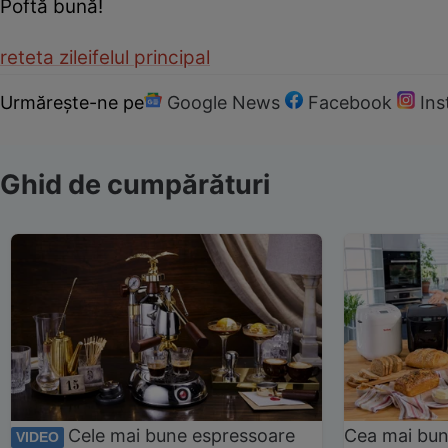
Poftă bună!
reteta zilei
felul principal
Urmărește-ne pe
Google News
Facebook
In
Ghid de cumpărături
Cele mai bune espressoare
Cea mai bun
VIDEO