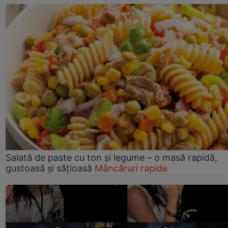
Salată de paste cu ton și legume – o masă rapidă,
gustoasă și sățioasă
Mâncăruri rapide