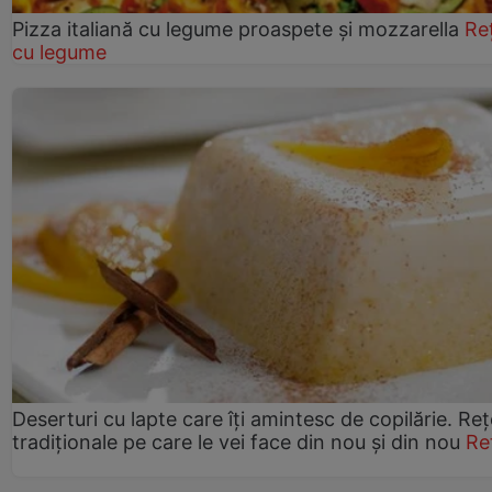
Pizza italiană cu legume proaspete și mozzarella
Re
cu legume
Deserturi cu lapte care îți amintesc de copilărie. Reț
tradiționale pe care le vei face din nou și din nou
Re