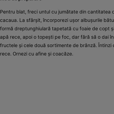
Pentru blat, freci untul cu jumătate din cantitatea 
cacaua. La sfârşit, încorporezi uşor albuşurile băt
formă dreptunghiulară tapetată cu foaie de copt şi o
apă rece, apoi o topeşti pe foc, dar fără să o dai î
fructele şi cele două sortimente de brânză. Întinzi c
rece. Ornezi cu afine şi coacăze.