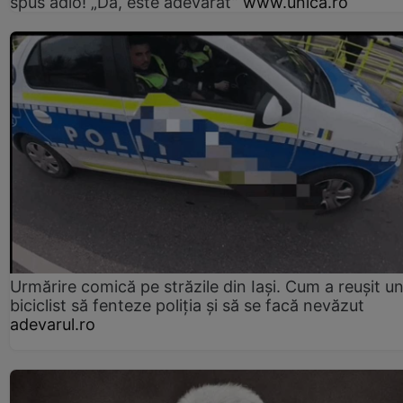
spus adio! „Da, este adevărat”
www.unica.ro
Urmărire comică pe străzile din Iași. Cum a reușit u
biciclist să fenteze poliția și să se facă nevăzut
adevarul.ro