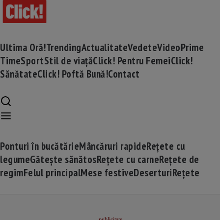
Ultima Oră!
Trending
Actualitate
Vedete
Video
Prime
Time
Sport
Stil de viață
Click! Pentru Femei
Click!
Sănătate
Click! Poftă Bună!
Contact
Ponturi în bucătărie
Mâncăruri rapide
Rețete cu
legume
Gătește sănătos
Rețete cu carne
Rețete de
regim
Felul principal
Mese festive
Deserturi
Rețete