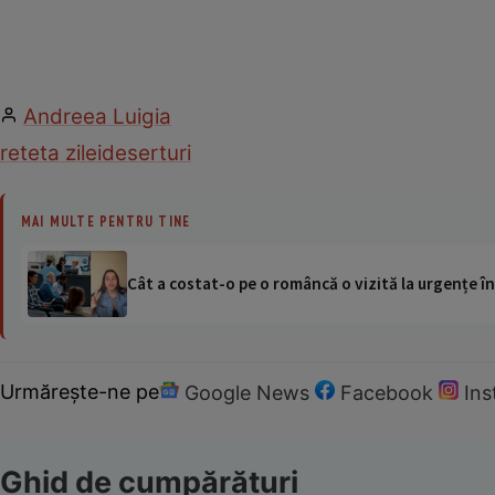
Andreea Luigia
reteta zilei
deserturi
MAI MULTE PENTRU TINE
Cât a costat-o pe o româncă o vizită la urgențe în
Urmărește-ne pe
Google News
Facebook
In
Ghid de cumpărături