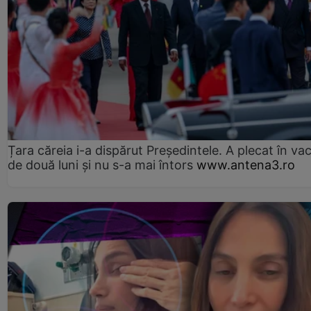
Țara căreia i-a dispărut Președintele. A plecat în va
de două luni și nu s-a mai întors
www.antena3.ro