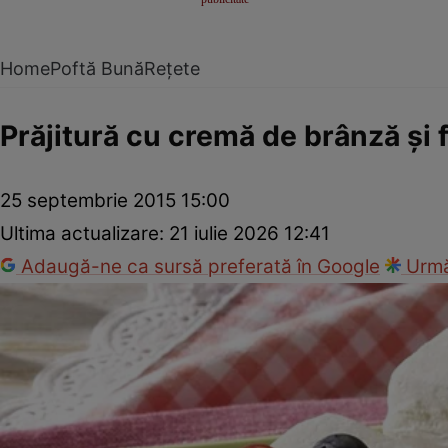
Home
Poftă Bună
Rețete
Prăjitură cu cremă de brânză şi 
25 septembrie 2015 15:00
Ultima actualizare:
21 iulie 2026 12:41
Adaugă-ne ca sursă preferată în Google
Urmă