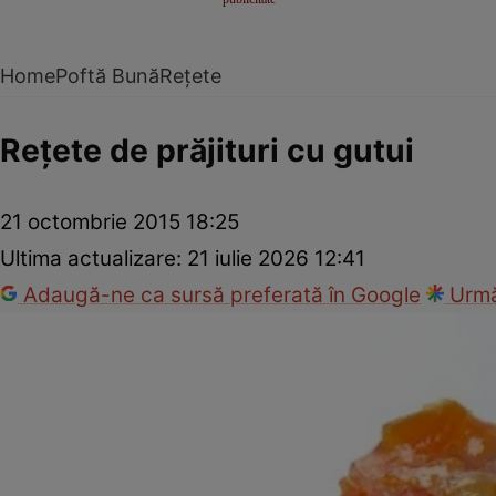
Home
Poftă Bună
Rețete
Reţete de prăjituri cu gutui
21 octombrie 2015 18:25
Ultima actualizare:
21 iulie 2026 12:41
Adaugă-ne ca sursă preferată în Google
Urmă