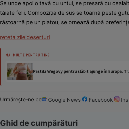
Se unge apoi o tavă cu untul, se presară cu cealalt
tăiate felii. Compoziţia de sus se toarnă peste gut
răstoarnă pe un platou, se ornează după preferinţe
reteta zilei
deserturi
MAI MULTE PENTRU TINE
Pastila Wegovy pentru slăbit ajunge în Europa. Tr
Urmărește-ne pe
Google News
Facebook
In
Ghid de cumpărături