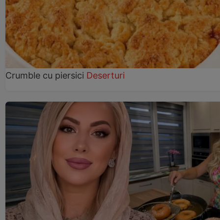
Crumble cu piersici
Deserturi