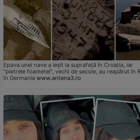
Epava unei nave a ieșit la suprafață în Croația, iar
"pietrele foametei", vechi de secole, au reapărut în R
în Germania
www.antena3.ro