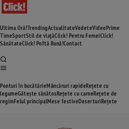
Ultima Oră!
Trending
Actualitate
Vedete
Video
Prime
Time
Sport
Stil de viață
Click! Pentru Femei
Click!
Sănătate
Click! Poftă Bună!
Contact
Ponturi în bucătărie
Mâncăruri rapide
Rețete cu
legume
Gătește sănătos
Rețete cu carne
Rețete de
regim
Felul principal
Mese festive
Deserturi
Rețete