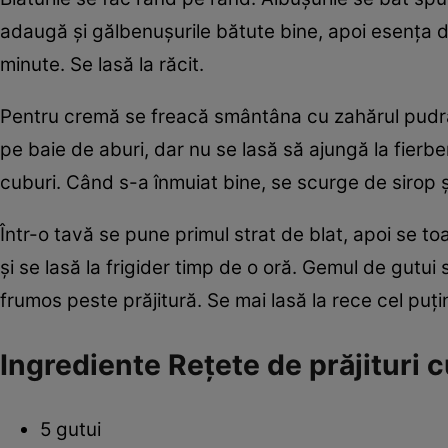
adaugă şi gălbenuşurile bătute bine, apoi esenţa de
minute. Se lasă la răcit.
Pentru cremă se freacă smântâna cu zahărul pudră 
pe baie de aburi, dar nu se lasă să ajungă la fierb
cuburi. Când s-a înmuiat bine, se scurge de sirop şi
Într-o tavă se pune primul strat de blat, apoi se to
şi se lasă la frigider timp de o oră. Gemul de gutui
frumos peste prăjitură. Se mai lasă la rece cel puţi
Ingrediente Reţete de prăjituri c
5 gutui