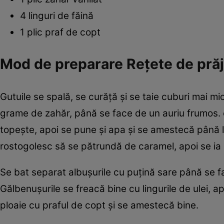
4 linguri de făină
1 plic praf de copt
Mod de preparare Reţete de prăji
Gutuile se spală, se curăţă şi se taie cuburi mai mi
grame de zahăr, până se face de un auriu frumos.
topeşte, apoi se pune şi apa şi se amestecă până l
rostogolesc să se pătrundă de caramel, apoi se ia 
Se bat separat albuşurile cu puţină sare până se 
Gălbenuşurile se freacă bine cu lingurile de ulei, a
ploaie cu praful de copt şi se amestecă bine.