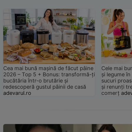
Cea mai bună mașină de făcut pâine
Cele mai bu
2026 – Top 5 + Bonus: transformă-ți
și legume în
bucătăria într-o brutărie și
sucuri proas
redescoperă gustul pâinii de casă
și renunți tr
adevarul.ro
comerț
adev