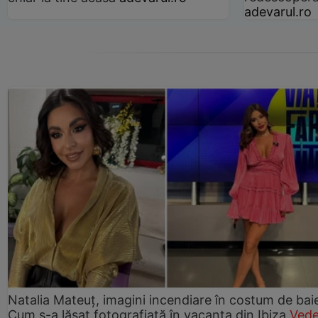
adevarul.ro
Natalia Mateuț, imagini incendiare în costum de bai
Cum s-a lăsat fotografiată în vacanța din Ibiza
Vede