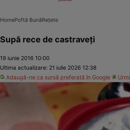
Home
Poftă Bună
Rețete
Supă rece de castraveţi
19 iunie 2016 10:00
Ultima actualizare:
21 iulie 2026 12:38
Adaugă-ne ca sursă preferată în Google
Urmă