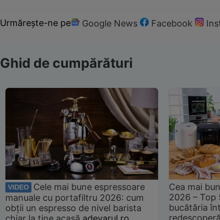
Urmărește-ne pe
Google News
Facebook
In
Ghid de cumpărături
Cele mai bune espressoare
Cea mai bun
VIDEO
2026 – Top 
manuale cu portafiltru 2026: cum
bucătăria înt
obții un espresso de nivel barista
redescoperă 
chiar la tine acasă
adevarul.ro