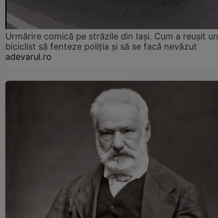
Urmărire comică pe străzile din Iași. Cum a reușit u
biciclist să fenteze poliția și să se facă nevăzut
adevarul.ro