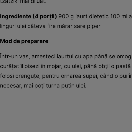
tzatziki mai diluat.
Ingrediente (4 porţii)
900 g iaurt dietetic 100 ml 
linguri ulei câteva fire mărar sare piper
Mod de preparare
Într-un vas, amesteci iaurtul cu apa până se omogeni
curăţat îl pisezi în mojar, cu ulei, până obţii o pastă
folosi crenguţe, pentru ornarea supei, când o pui 
necesar, mai poţi turna puţin ulei.