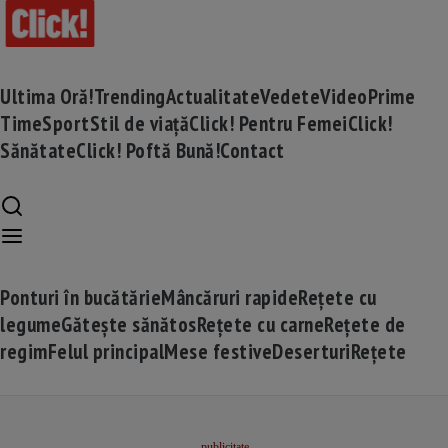
Ultima Oră!
Trending
Actualitate
Vedete
Video
Prime
Time
Sport
Stil de viață
Click! Pentru Femei
Click!
Sănătate
Click! Poftă Bună!
Contact
Ponturi în bucătărie
Mâncăruri rapide
Rețete cu
legume
Gătește sănătos
Rețete cu carne
Rețete de
regim
Felul principal
Mese festive
Deserturi
Rețete