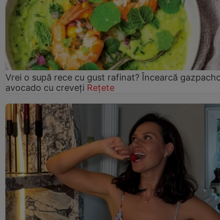
Vrei o supă rece cu gust rafinat? Încearcă gazpach
avocado cu creveți
Rețete