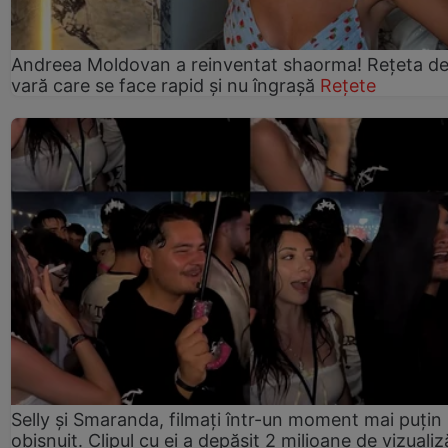
Andreea Moldovan a reinventat shaorma! Rețeta d
vară care se face rapid și nu îngrașă
Rețete
Selly și Smaranda, filmați într-un moment mai puțin
obișnuit. Clipul cu ei a depășit 2 milioane de vizualiz