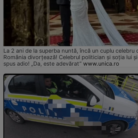
La 2 ani de la superba nuntă, încă un cuplu celebru 
România divorțează! Celebrul politician și soția lui ș
spus adio! „Da, este adevărat”
www.unica.ro