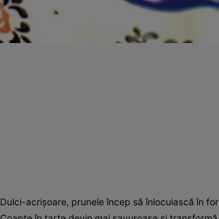
Dulci-acrişoare, prunele încep să înlocuiască în for
Coapte în tarte devin mai savuroase şi transformă o