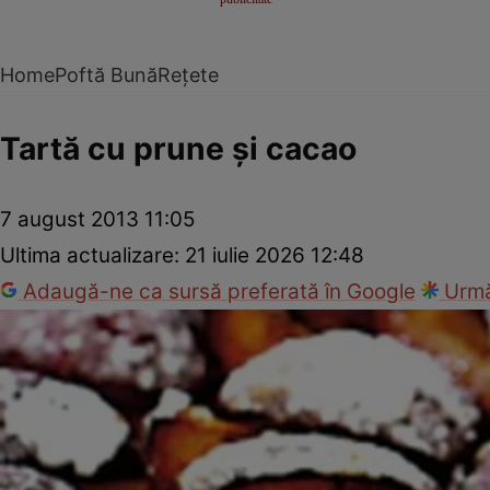
Home
Poftă Bună
Rețete
Tartă cu prune şi cacao
7 august 2013 11:05
Ultima actualizare:
21 iulie 2026 12:48
Adaugă-ne ca sursă preferată în Google
Urmă