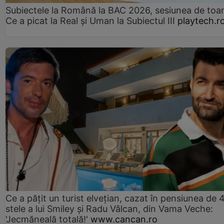
Subiectele la Română la BAC 2026, sesiunea de to
Ce a picat la Real și Uman la Subiectul III
playtech.r
Ce a pățit un turist elvețian, cazat în pensiunea de 
stele a lui Smiley și Radu Vâlcan, din Vama Veche:
'Jecmăneală totală!'
www.cancan.ro