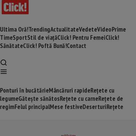
Ultima Oră!
Trending
Actualitate
Vedete
Video
Prime
Time
Sport
Stil de viață
Click! Pentru Femei
Click!
Sănătate
Click! Poftă Bună!
Contact
Ponturi în bucătărie
Mâncăruri rapide
Rețete cu
legume
Gătește sănătos
Rețete cu carne
Rețete de
regim
Felul principal
Mese festive
Deserturi
Rețete