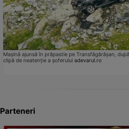
Mașină ajunsă în prăpastie pe Transfăgărășan, dup
clipă de neatenție a șoferului
adevarul.ro
Parteneri