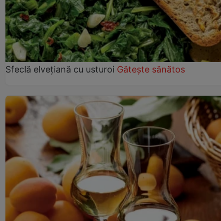
Sfeclă elvețiană cu usturoi
Gătește sănătos