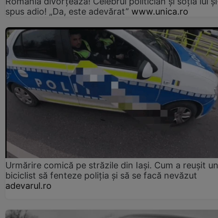
România divorțează! Celebrul politician și soția lui ș
spus adio! „Da, este adevărat”
www.unica.ro
Urmărire comică pe străzile din Iași. Cum a reușit u
biciclist să fenteze poliția și să se facă nevăzut
adevarul.ro