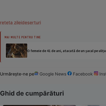
reteta zilei
deserturi
MAI MULTE PENTRU TINE
O femeie de 41 de ani, atacată de un șacal pe ulița
Urmărește-ne pe
Google News
Facebook
In
Ghid de cumpărături